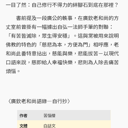
一目了然：自己修行不得力的絆腳石到底在那裡？
書前提及一段廣公的軼事，在廣欽老和尚的方
丈室前曾掛有一幅據出自弘一法師手筆的對聯：
「有苦皆滅除，眾生得安穩」。這與常被用來說明
佛教的特色的「慈悲為本，方便為門」相呼應，老
和尚此番特意拈出，慈能與樂，悲能拔苦－以現代
口語來說，慈即給人幸福快樂，悲則為人除去痛苦
煩惱。
〈廣欽老和尚語錄—自行抄〉
作者
苦惱僧
文體
白話文