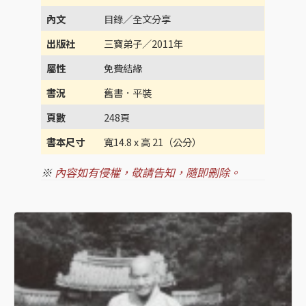
內文
目錄／全文分享
出版社
三寶弟子／2011年
屬性
免費結緣
書況
舊書．平裝
頁數
248頁
書本尺寸
寬14.8 x 高 21（公分）
※
內容如有侵權，敬請告知，隨即刪除。