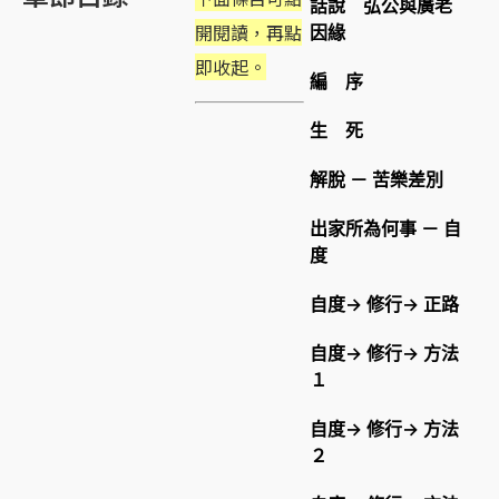
話說 弘公與廣老
開閱讀，再點
因緣
即收起。
編 序
生 死
解脫 － 苦樂差別
出家所為何事 － 自
度
自度→ 修行→ 正路
自度→ 修行→ 方法
１
自度→ 修行→ 方法
２