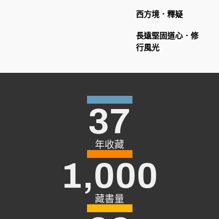
西方境．釋疑
長遠堅固道心．修
行風光
37
年收藏
1,000
藏書量