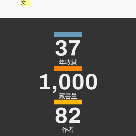
文。
這個社會普遍缺乏處理挫折的能力
生命，確實需要一番改造
四面是海，封閉卻也對全世界敞開
幸福難以用數字衡量
二、生命深處的悸動
第三節 通往真理之路
壹、心靈方程式
遇到挫折就要「轉」！
該做的就要去做
大腦取向ｖｓ．生命取向
三、生命存在的感受
第四節 實際與想像
貳、心靈方程式的建立
壹、不用記性而用覺性
給我一個平安健全的生活環境
有能力承擔就是有福報
羞澀與驚艷
四、感恩與欣賞
37
第五節 存在的富貴
參、力行實踐的藍圖
貳、觀照法門
壹、宗教文化與宗教真理
在生命的花園裡盡情綻放
五、高度的警覺性
參、轉換第二生命的方法
貳、生與死
壹、生命花園
年收藏
1,000
肆、象限轉換的方法
參、內在世界與外在世界
貳、真理的運行
肆、文字與意義
藏書量
82
伍、實際與想像
作者