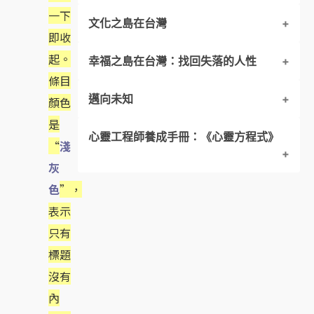
一下
文化之島在台灣
風華畢露之後
亮麗展現你的人生
即收
起。
幸福之島在台灣：找回失落的人性
愛拼才會贏？
錯誤的模式：淺碟子裡的文化悲歌
創造力與美的欣賞
條目
邁向未知
「社會結構性僵化」病變
速食麵主義
沒有價值的人生
內心永遠少一樣東西
顏色
是
心靈工程師養成手冊：《心靈方程式》
智慧，對於生命存在的感受能力
創造了奇蹟，卻也失落了人性
支持別人的創作，培養自己的鑑賞力
ＩＱ先跟孩子學，ＢＱ他自然跟你學
第二生命的甦醒（覺性的啟蒙）
“
淺
灰
勇者的宣言
我們都在對立中求生存
如何建設一個文化之島
ＩＱ有時盡，ＢＱ全方位
解讀生命的樂章
色
”，
寧靜革命
表示
一個出家眾為何想出這些來？
不要只認識面具，而忘了本來的面目
欣賞，從生活中簡單的事物開始
心靈年齡的成長就是ＢＱ
探索生命的奧秘
心靈方程式
只有
窮於追逐名利？抑或善於享受生命？
用心靈建設的大學
鑽石 與 玻璃
心境要改變
標題
第一節洗盡鉛華
沒有
要做的事還很多、很多
走入群眾和社會，接受新時代的訓練
提升生命品質，才是真正的學佛
人生就是一部活的佛經
一、全方位的生命觀
內
第二節真理的架構