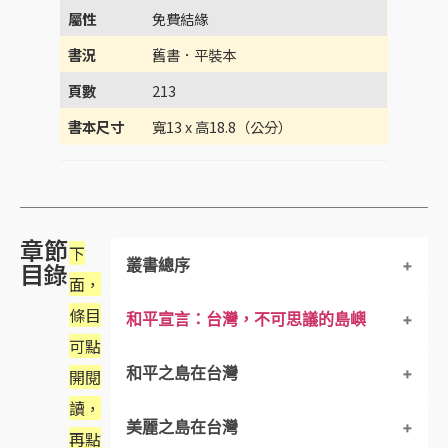
屬性
免費結緣
書況
舊書．平裝本
頁數
213
書本尺寸
寬13 x 高18.8（公分）
章節
下
叢書總序
目錄
面，
條目
和平宣言：台灣，不可思議的島嶼
凡天下之人皆須一讀的「大學」
可點
和平之島在台灣
編輯説明
開閱
讀，
美麗之島在台灣
生命中還有更重要的事
再點