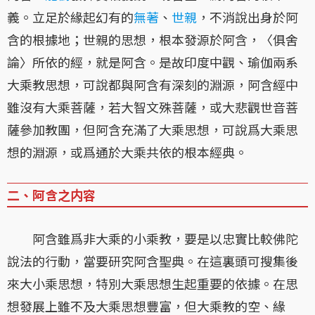
義。立足於緣起幻有的
無著
、
世親
，不消說出身於阿
含的根據地；世親的思想，根本發源於阿含，〈俱舍
論〉所依的經，就是阿含。是故印度中觀、瑜伽兩系
大乘教思想，可說都與阿含有深刻的淵源，阿含經中
雖沒有大乘菩薩，若大智文殊菩薩，或大悲觀世音菩
薩參加教團，但阿含充滿了大乘思想，可說爲大乘思
想的淵源，或爲通於大乘共依的根本經典。
二、阿含之内容
阿含雖爲非大乘的小乘教，要是以忠實比較佛陀
說法的行動，當要研究阿含聖典。在這裏頭可搜集後
來大小乘思想，特別大乘思想生起重要的依據。在思
想發展上雖不及大乘思想豐富，但大乘教的空、緣