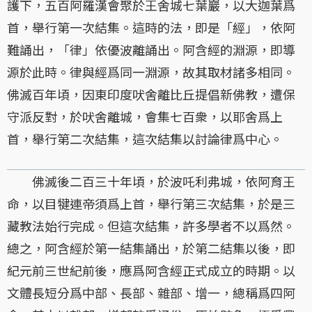
護下，五百阿羅漢會聚於王舍城七葉巖，以大迦葉爲
首，舉行第一次結集。這時的法，即是「經」，依阿
難誦出，「律」依優波離誦出。阿含經的淵源，即導
源於此時。律與經爲同一淵源，故其取材諸多相同。
佛滅百年頃，因東印度吠舍離比丘提倡新佛教，遭保
守派反對，於吠舍離城，會集七百衆，以耶舍爲上
首，舉行第二次結集，這次結集以討論律爲中心。
佛滅後二百三十年頃，於波吒利弗城，依阿育王
命，以目犍連帝須爲上首，舉行第三次結集，於是三
藏教法始行完成。但這次結集，許多學者不以爲然。
總之，阿含經於第一結集誦出，於第二結集以後，即
紀元前三世紀前後，應爲阿含經正式成立的時期。以
文體長短分爲中部、長部、雜部、增一，總稱爲四阿