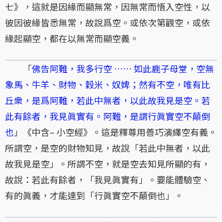
七》，這就是因緣而顯無常，因無常而悟入空性，以
彼因彼緣皆悉無常，故說爲空。或依次第觀空，或依
緣起顯空，都在以無常而顯空義。
「
佛告阿難，我多行空 …… 如此鹿子母堂，空無
象馬、牛羊、財物、穀米、奴婢；然有不空，唯有比
丘衆，是爲阿難，若此中無者，以此故我見是空。若
此有餘者，我見眞實有。阿難，是謂行眞實空不顛倒
也
」《中含– 小空經》。這是釋尊用善巧演繹空有義。
所謂空，是空的財物知見，故說「若此中無者，以此
故我見是空」。所謂不空，就是空去知見所顯的有，
故說：若此有餘者，「我見眞實有」。要能體驗空、
有的眞義，才能達到「行眞實空不顛倒也」。