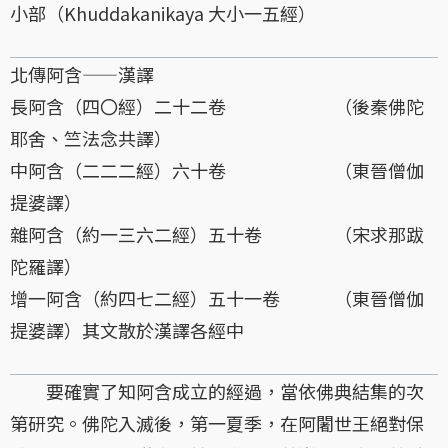
小部（Khuddakanikaya 大小一五經）
北傳阿含——漢譯
長阿含（四〇經）二十二卷 （後秦佛陀
耶舍、竺法念共譯）
中阿含（二二二經）六十卷 （東晉僧伽
提婆譯）
雜阿含（約一三六二經）五十卷 （宋求那跋
陀羅譯）
增一阿含（約四七二經）五十一卷 （東晉僧伽
提婆譯）其文散於漢譯各經中
要確實了知阿含成立的經過，當依佛典結集的次
第研究。佛陀入滅後，第一夏季，在阿闍世王絕對保