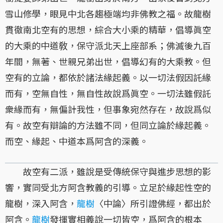
雪山修學，眼見中北各趨極端均非佛教之福。故龍樹
貫徹南北空有的思想，綜合大小乘的精華，倡導眞空
的大乘的中道敎，保守派北天上座部系；佛滅後九百
年間，無著、世親兄弟出世，倡導幻有的大乘教。但
空有的立論，都依於諸法緣起義。以一切法假因託緣
而有，空無自性，無自性故說爲眞空。一切法雖假託
衆緣而有，無偏計我性，但事象宛然存在，故說爲似
有。故空有辯論的方法雖不同，但同立論於緣起義。
而空、緣起、中道本爲阿含的深義。
故空有二派，雖說是受傳統保守與進步思想的影
響，實同受北方阿含教義的引導。立足於緣起性空的
龍樹，深入阿含，
龍樹
〈中論〉所引證佛經，都出於
阿含。
龍樹
發揮實相義說一切皆空，爲阿含的根本