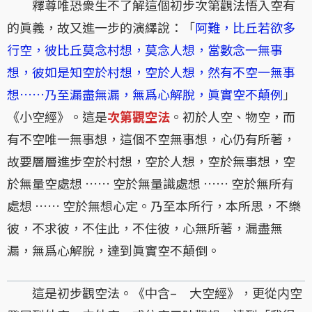
釋尊唯恐衆生不了解這個初步次第觀法悟入空有
的眞義，故又進一步的演繹說：「
阿難，比丘若欲多
行空，彼比丘莫念村想，莫念人想，當數念一無事
想，彼如是知空於村想，空於人想，然有不空一無事
想……乃至漏盡無漏，無爲心解脫，眞實空不顛例
」
《小空經》。這是
次第觀空法
。初於人空、物空，而
有不空唯一無事想，這個不空無事想，心仍有所著，
故要層層進步空於村想，空於人想，空於無事想，空
於無量空處想 …… 空於無量識處想 …… 空於無所有
處想 …… 空於無想心定。乃至本所行，本所思，不樂
彼，不求彼，不住此，不住彼，心無所著，漏盡無
漏，無爲心解脫，達到眞實空不顛倒。
這是初步觀空法。《中含– 大空經》，更從内空