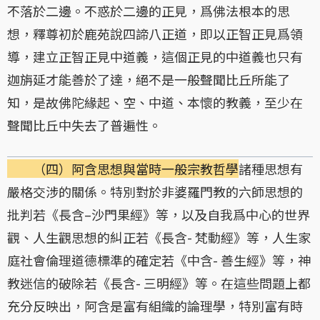
不落於二邊。不惑於二邊的正見，爲佛法根本的思
想，釋尊初於鹿苑說四諦八正道，即以正智正見爲領
導，建立正智正見中道義，這個正見的中道義也只有
迦旃延才能善於了達，絕不是一般聲聞比丘所能了
知，是故佛陀緣起、空、中道、本懷的教義，至少在
聲聞比丘中失去了普遍性。
（四）阿含思想與當時一般宗教哲學
諸種思想有
嚴格交涉的關係。特別對於非婆羅門教的六師思想的
批判若《長含–沙門果經》等，以及自我爲中心的世界
觀、人生觀思想的糾正若《長含- 梵動經》等，人生家
庭社會倫理道德標準的確定若《中含- 善生經》等，神
教迷信的破除若《長含- 三明經》等。在這些問題上都
充分反映出，阿含是富有組織的論理學，特別富有時