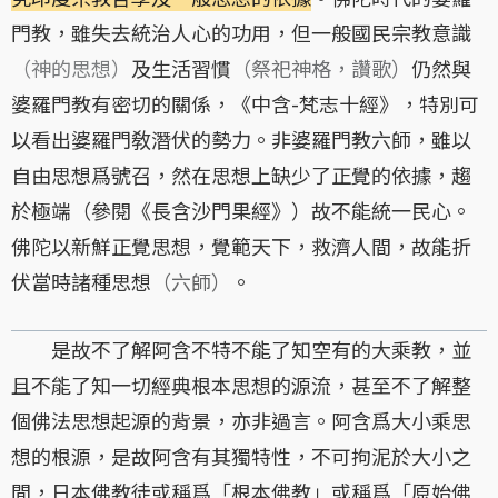
門教，雖失去統治人心的功用，但一般國民宗教意識
（神的思想）
及生活習慣
（祭祀神格，讚歌）
仍然與
婆羅門教有密切的關係，《中含-梵志十經》，特別可
以看出婆羅門敎潛伏的勢力。非婆羅門教六師，雖以
自由思想爲號召，然在思想上缺少了正覺的依據，趨
於極端（參閱《長含沙門果經》）故不能統一民心。
佛陀以新鮮正覺思想，覺範天下，救濟人間，故能折
伏當時諸種思想
（六師）
。
是故不了解阿含不特不能了知空有的大乘教，並
且不能了知一切經典根本思想的源流，甚至不了解整
個佛法思想起源的背景，亦非過言。阿含爲大小乘思
想的根源，是故阿含有其獨特性，不可拘泥於大小之
間，日本佛教徒或稱爲「根本佛教」或稱爲「原始佛