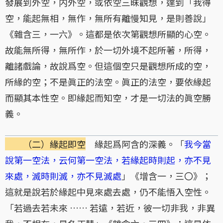
發展到外空，内外空，或依空三昧觀想，達到「我得
空，能起無相，無作，無所有離慢知見，是則善說」
《雜含三，一六》。這都是依次第觀想所顯的心空。
故能無所得，無所作，於一切外境不起所著，所得，
離諸戲論，故說爲空。但這個空只是觀想所成的空，
所緣的空；不是眞正的法空。眞正的法空，要依緣起
而顯其本性空。即緣起而知空，才是一切法的眞空勝
義。
（二）緣起即空
緣起爲阿含的深義。「
我今當
說第一空法，云何第一空法，若緣起時則起，亦不見
來處，滅時則滅，亦不見滅處
」《增含一，三〇》；
這就是說若於緣起中見來處去處，仍不能悟入空性。
「若過去若未來 …… 若遠，若近，彼一切非我，非異