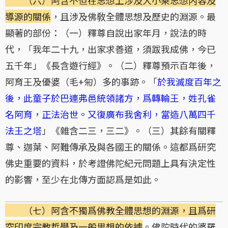
導源的關係
，且涉及佛敎全體思想及歷史的淵源。最
顯著的部份：（一）釋尊自說出家年月，說法的時
代，「我年二十九，出家求善道，須跋我成佛，今已
五千年」《長含遊行經》。（二）釋尊預示百年後，
阿育王及優婆（毛+匊）多的事跡。「
於我滅度百年之
後，此童子於巴連弗邑統領諸方，爲轉輪王，姓孔雀
名阿育，正法治世。又復廣布我舍利，當造八萬四千
法王之塔
」《雜含二三，三二》。（三）其餘有關釋
尊、迦葉、阿難傳承及與各國王的關係。這都爲研究
佛史重要的資料，於考證佛陀紀元問題上具有決定性
的影響，至少在北傳方面認爲是如此。
（七）阿含不獨爲佛教全體思想的淵源，且爲研
究印度宗教哲學及一般思想的依據
。佛陀時代的婆羅