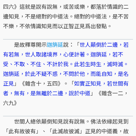
四六》這就是說有說無，或苦或樂，都落於情識的二
邊知見，不是絕對的中道法。絕對的中道法，是不苦
不樂，不依情識知見而以正智正見爲出發點。
是故釋尊開示
迦旃延
說：「
世人顛倒於二邊，若
有若無，世人取諸境界，心便計著。迦旃延，若不
受、不取、不住、不計於我。此若生時生，滅時滅。
迦旃延，於此不疑不惑，不問於他，而能自知，是名
正見
」《雜含十，五四》。「
如實正知見，若世間有
者，無有，是無離於二邊，說於中道
」《雜含一二，
六九》
世間人總依顛倒知見說有說無。佛法依緣起見到
「此有故彼有」、「此滅故彼滅」正見的中道義，故