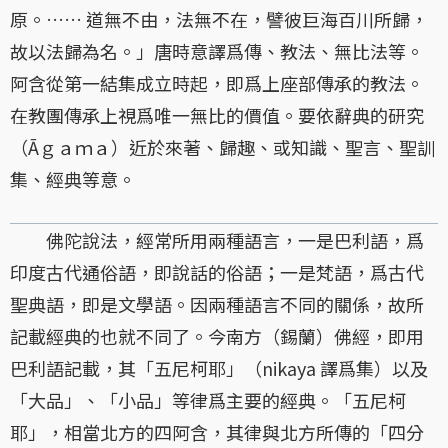
原。…… 道無不由，法無不在，譬彼巨海百川所歸，
故以法歸為名。」唐時意譯爲傳、教法、無比法等。
阿含從第一結集成立時起，即爲上座部傳承的教法。
在教團傳承上視爲唯一無比的價值。要依辭典的研究
（Āｇａｍａ）近於來著、歸趣、或知識、聖言、聖訓
集、經典等意。
佛陀說法，經常所用兩種語言，一是巴利語，爲
印度古代通俗語，即說話的俗語；一是梵語，爲古代
聖典語，即是文學語。因兩種語言不同的關係，故所
記載經典的也就不同了。今南方（錫蘭）佛經，即用
巴利語記載，其「五尼柯耶」（nikaya 譯爲集）以及
「大品」、「小品」等律爲主要的經典。「五尼柯
耶」，相當北方的四阿含，其律與北方所傳的「四分