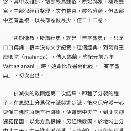
含。其中以雜部、增部較爲通俗，原始跡象，極爲豐
富。中部似經再整理，文句整齊，經名分類。但四部
中互有重複，以長部卷數最少，僅二十二卷。
初期佛教，所謂經典，就是「無字聖典」，只是
口口傳誦，根本沒有文字記載。這個經典，到阿育王
摩咽陀（mahinda），傳入錫蘭，約紀元前八年
Vattag anani 王時，始命比丘書寫此經，「有字聖
典」，初次出世。
佛滅後的敎團經第二次結集，即種了分裂的種
子，在思想上分爲保守派與進步派。後來保守派一心
要保守佛陀原始言行跡象，便離開中天竺，到北天迦
濕羅毘國，以北方爲根據，另組織教團。於地域上分
中北二天，中天進步派稱爲〔大衆部〕，以般若經爲