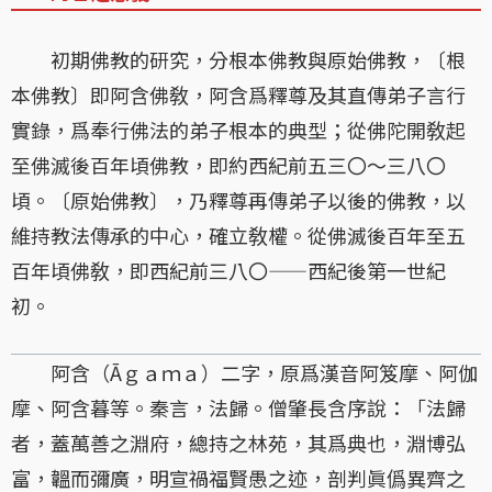
初期佛教的研究，分根本佛教與原始佛教，〔根
本佛教〕即阿含佛敎，阿含爲釋尊及其直傳弟子言行
實錄，爲奉行佛法的弟子根本的典型；從佛陀開敎起
至佛滅後百年頃佛教，即約西紀前五三〇～三八〇
頃。〔原始佛教〕，乃釋尊再傳弟子以後的佛教，以
維持教法傳承的中心，確立敎權。從佛滅後百年至五
百年頃佛敎，即西紀前三八〇——西紀後第一世紀
初。
阿含（Āｇａｍａ）二字，原爲漢音阿笈摩、阿伽
摩、阿含暮等。秦言，法歸。僧肇長含序說：「法歸
者，蓋萬善之淵府，總持之林苑，其爲典也，淵博弘
富，韞而彌廣，明宣禍福賢愚之迹，剖判眞僞異齊之