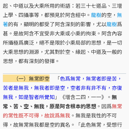
起、中道以及大乘所用的術語：若三十七道品、三增
上學、四攝事等，都預見於阿含經中。
龍樹
的空，
無
著
的有，顯明的都受了阿含深刻的影響，尤以
龍樹
爲
甚。是故阿含不宜受非大乘或小乘的拘束。阿含內容
所攝極爲廣泛，絕不是限於小乘局部的思想，是一切
大乘思想的淵源，尤其對於空、緣起、中道及一般的
思想，都有深刻的發揮。
（一）無常即空
「
色爲無常，無常者即是苦，
苦者是無我，無我者即是空，空者非有非不有，亦復
無我，如是智者所覺知
」《增含二四，一一》。
無
常、苦、空、無我，原是阿含根本的思想
。因爲
無常
的常性既不可得，故說爲無我
。無我是我性的不可
得，故無常無我都是空的異名。「此色無常，受想行