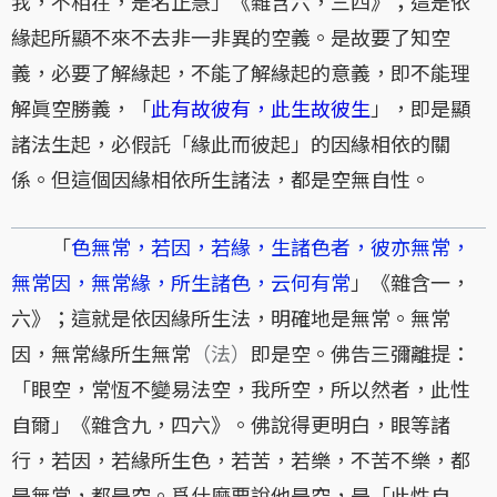
我，不相在，是名正慧」《雜含六，三四》；這是依
緣起所顯不來不去非一非異的空義。是故要了知空
義，必要了解緣起，不能了解緣起的意義，即不能理
解眞空勝義，「
此有故彼有，此生故彼生
」，即是顯
諸法生起，必假託「緣此而彼起」的因緣相依的關
係。但這個因緣相依所生諸法，都是空無自性。
「
色無常，若因，若緣，生諸色者，彼亦無常，
無常因，無常緣，所生諸色，云何有常
」《雜含一，
六》；這就是依因緣所生法，明確地是無常。無常
因，無常緣所生無常
（法）
即是空。佛告三彌離提：
「眼空，常恆不變易法空，我所空，所以然者，此性
自爾」《雜含九，四六》。佛說得更明白，眼等諸
行，若因，若緣所生色，若苦，若樂，不苦不樂，都
是無常，都是空。爲什麼要說他是空，是「此性自