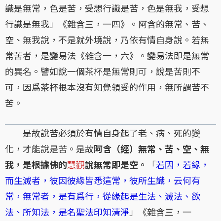
識是無常，色是苦，受想行識是苦，色是無我，受想
行識是無我」《雜含三，一四》。阿含的無常、苦、
空、無我說，不是就外境說，乃依有情自身說。若無
常苦者，是變易法《雜含一，六》。變易法即是無常
的異名。譬如說一個茶杯是無常則可，說是苦則不
可，因爲茶杯根本沒有知覺領受的作用，無所謂苦不
苦。
是故說苦必須於有情自身起了老、病、死的變
化，才能說是苦。是故
阿含（經）無常、苦、空、無
我，是根據佛的
慧觀
說無常即是空。
「
若因，若緣，
而生滅者，彼因彼緣皆悉這常，彼所生識，云何有
常，無常者，是有爲行，從緣起是生法、滅法、欲
法、所知法，是名聖法印知清淨
」《雜含三，一