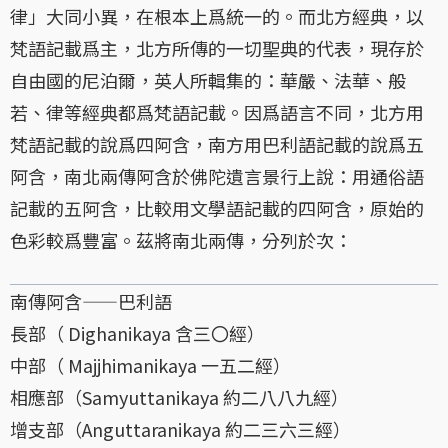
律」大同小異，在根本上爲統一的。而北方經典，以
梵語記載爲主，北方所傳的一切聖典的代表，現存於
自由國的尼泊爾，英人所輯集的：華嚴、法華、般
若、律等經典都爲梵語記載。因爲語言不同，北方用
梵語記載的說爲四阿含，南方用巴利語記載的說爲五
阿含，南北兩傳阿含於佛陀遺言景行上說：用通俗語
記載的五阿含，比較用文學語記載的四阿含，原始的
色彩較爲豐富。茲將南北兩傳，分列於次：
南傳阿含——巴利語
長部（ Dighanikaya 含三〇經）
中部（ Majjhimanikaya 一五二經）
相應部（Samyuttanikaya 約二八八九經）
增支部（Anguttaranikaya 約二三六三經）