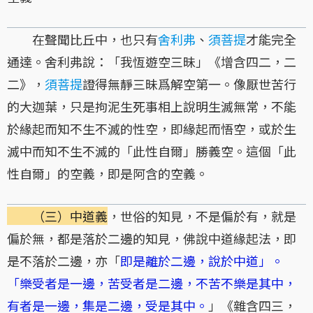
在聲聞比丘中，也只有
舍利弗
、
須菩提
才能完全
通達。舍利弗說：「我恆遊空三昧」《增含四二，二
二》，
須菩提
證得無靜三昧爲解空第一。像厭世苦行
的大迦葉，只是拘泥生死事相上說明生滅無常，不能
於緣起而知不生不滅的性空，即緣起而悟空，或於生
滅中而知不生不滅的「此性自爾」勝義空。這個「此
性自爾」的空義，即是阿含的空義。
（三）中道義
，世俗的知見，不是偏於有，就是
偏於無，都是落於二邊的知見，佛說中道緣起法，即
是不落於二邊，亦「
即是離於二邊，說於中道」。
「樂受者是一邊，苦受者是二邊，不苦不樂是其中，
有者是一邊，集是二邊，受是其中。
」《雜含四三，