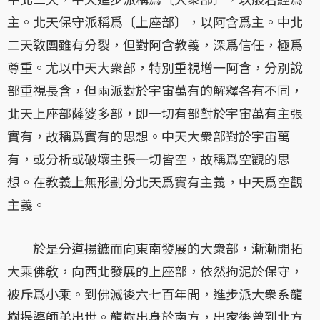
主。北天保守派稱爲〔上座部〕，以阿含爲主。中北
二天敎團雖有分裂，但對阿含教義，深爲信任，極爲
尊重。尤以中天大衆部，特別重視增一阿含，分別說
部重視長含，但兩派對於宇宙萬有的解釋各有不同，
北天上座部薩婆多部，即一切有部對於宇宙萬有主張
實有，故稱爲實有的思想。中天大衆部對於宇宙萬
有，或分析或破壞主張一切皆空，故稱爲空觀的思
想。在教義上無形劃分北天爲實有主義，中天爲空觀
主義。
於是分道揚鑣而向東南發展的大衆部，漸漸開拓
大乘佛敎，向西北發展的上座部，依然拘泥於保守，
被斥爲小乘。到佛滅後六七百年間，進步派大衆系龍
樹提婆師弟出世。龍樹出身於南方，出家後曾到北方