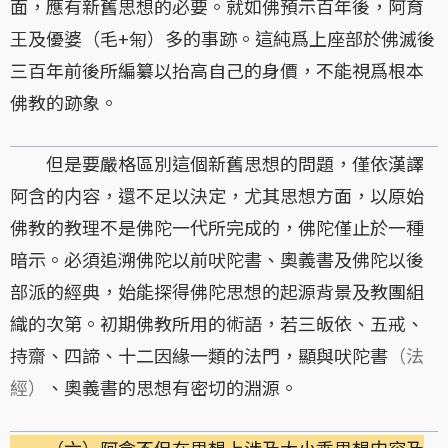
面，應有新舊思想的必要。就如佛預示百年後，阿育
王及優婆（毛+匊）多的事跡。這純爲上座部於佛滅後
三百年前後所編纂以抬高自己的身價，不能視爲根本
佛教的跡象。
但是要嚴格區別這個新舊思想的問題，僅依漢譯
阿含的内容，還不足以決定，尤其思想方面，以原始
佛教的教理不是佛陀一代所完成的，佛陀僅止於一種
暗示。必須追溯佛陀以前吠陀書、奧義書及佛陀以後
部派的經典，始能探得佛陀思想的起源背景及教團組
織的次第。初期佛教所用的術語，若三皈依、五戒、
持齋、四諦、十二因緣一類的法門，顯與吠陀書
（法
經）
、奧義書的思想有密切的淵源。
（六）阿含不但在思想上涉及大小乘思想内容及