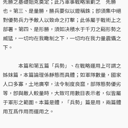
先勝之基礎始克奠定；此乃軍事戰略策劃之 先勝
也。第三、是量勝，勝兵要似以鐙稱銖；卽須集中絕
對優勢兵力予敵人以致命之打擊；此係屬于戰術上之
部署。第四、是形勝，須如决積水于千刃之谿形勢之
威猛，一切均在我瞰制之下，一切均在我力量震懾之
下。
本篇和第五篇「兵勢」、在戰略運用上可謂之
姊妹篇，本篇論理係靜態而具體；如軍隊數量，國家
人口多寡，土地廣窄，法令制度良窳，部隊態勢優劣
等，卽與敵人較量時，大致可用數目表示者，似皆屬
于軍形之範圍。本篇是體，「兵勢」篇是用，兩篇體
用互爲作用而運用之。