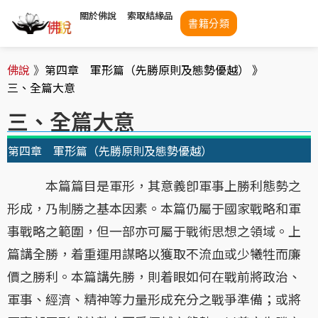
關於佛說
索取結緣品
書籍分類
佛說
》
第四章 軍形篇（先勝原則及態勢優越） 》
三、全篇大意
三、全篇大意
第四章 軍形篇（先勝原則及態勢優越）
本篇篇目是軍形，其意義卽軍事上勝利態勢之
形成，乃制勝之基本因素。本篇仍屬于國家戰略和軍
事戰略之範圍，但一部亦可屬于戰術思想之領域。上
篇講全勝，着重運用謀略以獲取不流血或少犧牲而廉
價之勝利。本篇講先勝，則着眼如何在戰前將政治、
軍事、經濟、精神等力量形成充分之戰爭準備；或將