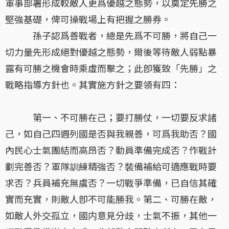
軍事部署形成較敵人更爲優越之態勢，以奠定先勝之
堅強基礎，俾可操戰場上有把握之勝券。
孫子認爲善戰者，總是先爲不可勝，將自己一
切力量先形成絕對優越之態勢，爾後等待敵人弱點暴
露有可勝之機會時乘虛而擊之；此卽獲致「先勝」之
戰略指導方針也。其實施方針之要領有四：
第一、不可勝在己；要打勝仗，一切要反求諸
己，如自己四週列國是否與我親善，可爲我助否？國
內民心士氣團結而高昂否？動員準備完成否？作戰計
劃完善否？軍隊訓練精強否？裝備補給可適應戰時要
求否？兵員補充無虞否？一切戰爭準備，已自信其確
實而充實，則敵人卽不可能勝我。第二、可勝在敵，
如敵人外交孤立，國内意見分歧，士氣不振，其他一