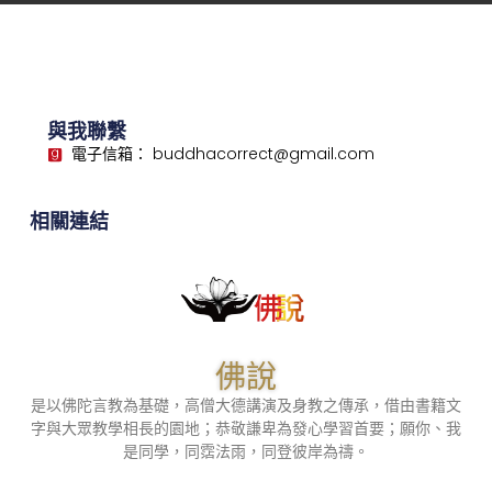
與我聯繫
電子信箱： buddhacorrect@gmail.com
相關連結
佛說
是以佛陀言教為基礎，高僧大德講演及身教之傳承，借由書籍文
字與大眾教學相長的園地；恭敬謙卑為發心學習首要；願你、我
是同學，同霑法雨，同登彼岸為禱。