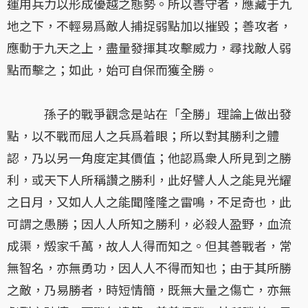
運用兵力以形成優越之態勢。所以善守者，應藏于九
地之下，不輕易爲敵人捕捉弱點加以摧毀；善攻者，
應動于九天之上，盡量發揮其攻擊威力，尋找敵人弱
點而擊之；如此，始可自保而獲全勝。
孫子的戰爭觀念是站在「全勝」理論上做出發
點，以不戰而屈人之兵爲着眼；所以對其勝利之體
認，乃以另一角度定其價值；他認爲衆人所見到之勝
利，或天下人所稱讚之勝利，此好譬人人之能見光耀
之日月，又如人人之能聞隆隆之雷鳴，不足奇也，此
可謂之愚勝；因人人所知之勝利，必殺人盈野，血流
成渠，燬家千萬，故人人得而知之。但其善戰者，常
無智名，亦無勇功，因人人不得而知也；由于其所勝
之敵，乃易勝者，時短情簡，既無大量之傷亡，亦無