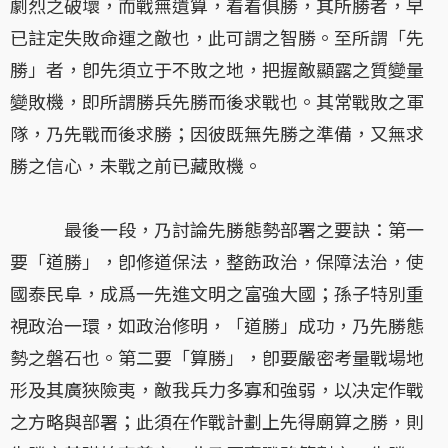
劇烈之破壞，而戰無遺算，着着俱勝，其所勝者，早
已註定失敗命運之敵也，此可謂之智勝。至所謂「先
勝」者，卽先須立于不敗之地，把握敵顯露之質變量
變敗機，即所謂勝兵先勝而後求戰也。其常戰敗之軍
隊，乃先戰而後求勝；因彼既無先勝之準備，又無求
勝之信心，未戰之前已藏敗機。
最後一段，乃討論先勝態勢部署之要訣：第一
要「道勝」，卽修道保法，整飭政治，保障法治，使
國泰民阜，成爲一先進文明之富強大國；孫子特別重
視政治一環，如政治修明，「道勝」成功，乃先勝態
勢之磐石也。第二要「算勝」，卽要嚴密考量戰場地
形及其廣狹險夷，敵我兵力多寡和強弱，以决定作戰
之方略與部署；此須在作戰計劃上先得廟算之勝，則