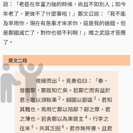
說：「老臣在年富力強的時候，尚且不如別人；如今
年老了，更做不了什麼事啦！」鄭文公說：「我不能
及早用你，現在有急事才來求你，這是我的過錯。但
是鄭國滅亡了，對你也很不利啊！」燭之武這才答應
了。
原文二段
1
夜縋而出
。見秦伯曰：「秦、
晉圍鄭，鄭既知亡矣。若鄭亡而有益於
2
3
君，敢以煩執事
。越國以鄙遠
，君知
其難也。焉用亡鄭以陪鄰？鄰之厚，君
4
之薄也。若舍鄭以為東道主
，行李之
5
6
往來
，共其乏困
，君亦無所害。且君