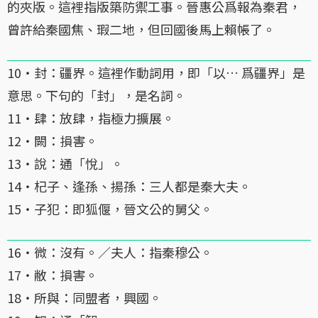
的夾版。這裡指版築防禦工事。晉惠公爲報為秦君，
曾許給秦國焦、瑕二地，但回國後馬上賴帳了。
10・封：疆界。這裡作動詞用，即「以… 爲疆界」是
意思。下句的「封」，是名詞。
11・肆：放肆，指極力擴展。
12・闕：損害。
13・說：通「悅」。
14・杞子、逢孫、揚孫：三人都是秦大夫。
15・子犯：即狐偃，晉文公的舅父。
16・微：沒有。／夫人：指秦穆公。
17・敝：損害。
18・所與：同盟者，興國。