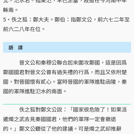
北。氾水名。指東氾，早已淤塞，故道在今河南中牟
縣南。
5・佚之狐：鄭大夫。鄭伯：指鄭文公，前六七二年至
前六二八年在位。
語 譯
晉文公和秦穆公聯合起來圍攻鄭國，這是因爲
鄭國國君對晉文公曾有過失禮的行爲，而且又依附楚
國，對晉國懷有貳心。當時晉國的軍隊進駐函陵，秦
國的軍隊進駐氾水的南面。
佚之狐對鄭文公說：「國家很危險了！如果派
遣燭之武去見秦國國君，他們的軍隊一定會撤退
的。」鄭文公聽從了他的建議。可是燭之武却推辭