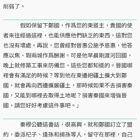
削弱了。
假如保留下鄭國，作爲您的東道主，貴國的使
者來往經過這裡，也能供應他們缺乏的東西，這對您
也沒有壞處。再說，您曾經對晉惠公施予恩惠，他答
應以焦、瑕兩城作爲酬謝。可是他早晨剛渡河回國，
晚上就修築工事來防備您，這些您都知道的。晉國哪
裡會有滿足的時候？等到他在東邊把疆土擴大到鄭
國，就會再向西邊擴展疆土，那時候如果不去損害秦
國，又能到哪裡去取得土地呢？損害秦國來增強晉
國，請您好好考慮這件事吧。」
秦穆公聽這番話，很高興，就和鄭國訂立了盟
約，委派杞子、逢孫和揚孫等人，留守在那裡，自己