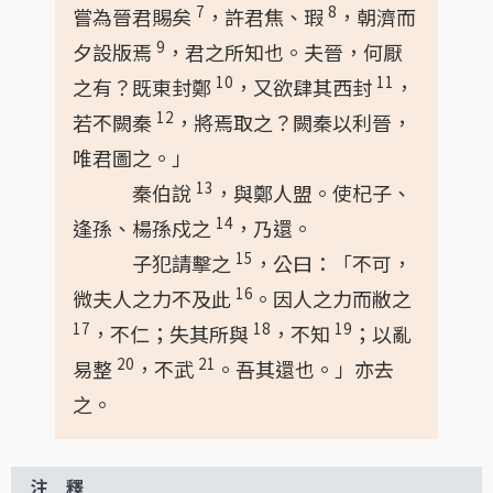
7
8
嘗為晉君賜矣
，許君焦、瑕
，朝濟而
9
夕設版焉
，君之所知也。夫晉，何厭
10
11
之有？既東封鄭
，又欲肆其西封
，
12
若不闕秦
，將焉取之？闕秦以利晉，
唯君圖之。」
13
秦伯說
，與鄭人盟。使杞子、
14
逢孫、楊孫戍之
，乃還。
15
子犯請擊之
，公曰：「不可，
16
微夫人之力不及此
。因人之力而敝之
17
18
19
，不仁；失其所與
，不知
；以亂
20
21
易整
，不武
。吾其還也。」亦去
之。
注 釋