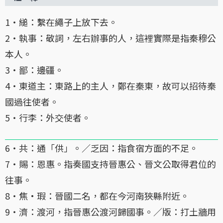
1・縋：繫在繩子上放下去。
2・執事：敬詞，左右辦事的人，這裡實際是指秦穆公
本人。
3・鄙：邊疆。
4・東道主：東路上的主人，鄭在秦東，故可以招待秦
國過往使者。
5・行李：外交使者。
6・共：通「供」。／乏因：指食宿方面的不足。
7・賜：恩惠。指奏國支持晉惠公、晉文公取得君位的
往事。
8・焦·瑕：晉國二名，都在今河南狹縣附近。
9・濟：渡河，指晉惠公渡河歸國事。／版：打土牆用