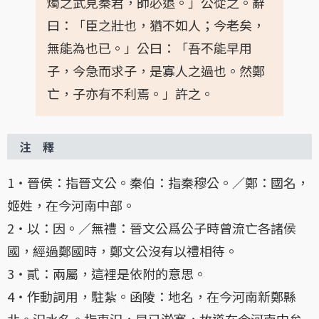
燭之武見秦君，師必退。」公從之。辭
曰：「臣之壯也，猶不如人；今老矣，
無能為也已。」公曰：「吾不能早用
子，今急而求子，是寡人之過也。然鄭
亡，子亦有不利焉。」許之。
注 釋
1・晉侯：指晉文公。秦伯：指秦穆公。／鄭：國名，
姬姓，在今河南中部。
2・以：因。／無禮：晉文公爲公子時曾流亡各諸侯
國，經過鄭國時，鄭文公沒有以禮相待。
3・貳：兩屬，這裡是依附的意思。
4・作動詞用，駐紮。函陵：地名，在今河南新鄭縣