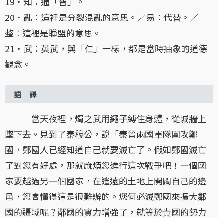
19・知：通「智」。
20・亂：這裡是分裂混亂的意思。／易：代替。／
整：這裡是聯盟的意思。
21・武：英武，與「仁」一樣，都是當時抽象的道德
觀念。
語 譯
當天夜裡，燭之武用繩子縛住身體，從城牆上
墜下去。見到了秦穆公，說「秦晉兩國軍隊圍攻鄭
國，鄭國人已經知道自己就要滅亡了。假如鄭國滅亡
了對您有好處，那就麻煩您進行這次戰爭吧！一個國
家要越過另一個國家，在遙遠的土地上開闢自己的邊
邑，您會懂得這是很難辦的。您何必滅鄭國來擴大鄰
國的疆域呢？鄰國的實力增強了，就等於貴國的勢力