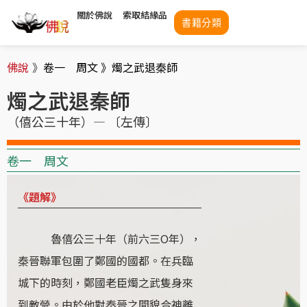
關於佛說
索取結緣品
書籍分類
佛說
》
卷一 周文 》
燭之武退秦師
燭之武退秦師
（僖公三十年）— 〔左傳〕
卷一 周文
《題解》
魯僖公三十年（前六三O年），
秦晉聯軍包圍了鄭國的國都。在兵臨
城下的時刻，鄭國老臣燭之武隻身來
到敵營。由於他對秦晉之間貌合神離