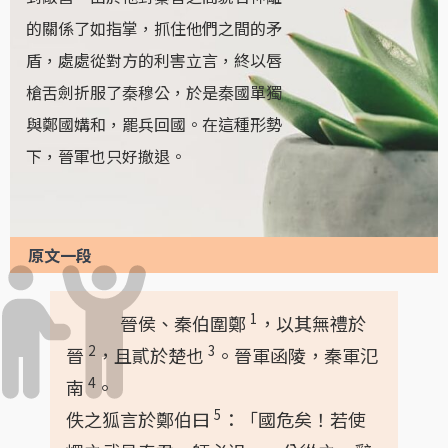
的關係了如指掌，抓住他們之間的矛
盾，處處從對方的利害立言，終以唇
槍舌劍折服了秦穆公，於是秦國單獨
與鄭國媾和，罷兵回國。在這種形勢
下，晉軍也只好撤退。
原文一段
1
晉侯、秦伯圍鄭
，以其無禮於
2
3
晉
，且貳於楚也
。晉軍函陵，秦軍氾
4
南
。
5
佚之狐言於鄭伯曰
：「國危矣！若使