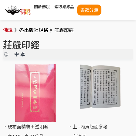
關於佛說
索取結緣品
書籍分類
佛說
》
各出版社規格 》
莊嚴印經
莊嚴印經
◎
中 本
．硬布面精裝＋透明套
．上 –內頁版面參考