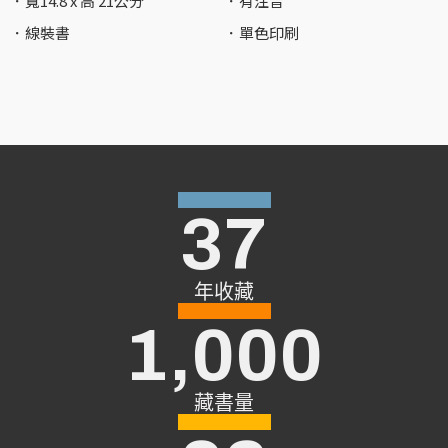
．寬14.8 x 高 21公分
．有注音
．線裝書
．單色印刷
37
年收藏
1,000
藏書量