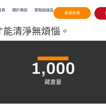
首頁
關於佛說
索取結緣品
書籍典藏
才能清淨無煩惱。
1,000
藏書量