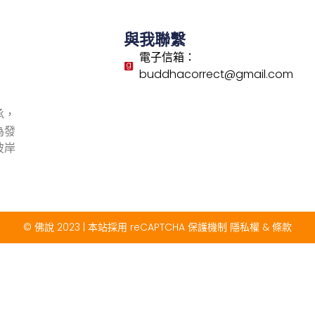
與我聯繫
電子信箱：
buddhacorrect@gmail.com
承，
為發
彼岸
© 佛說 2023 | 本站採用 reCAPTCHA 保護機制
隱私權
&
條款