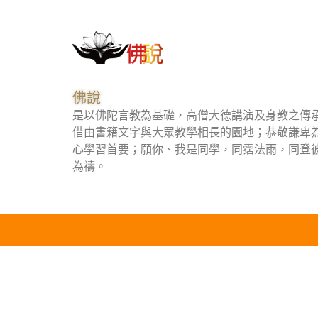
佛說
是以佛陀言教為基礎，高僧大德講演及身教之傳
借由書籍文字與大眾教學相長的園地；恭敬謙卑
心學習首要；願你、我是同學，同霑法雨，同登
為禱。