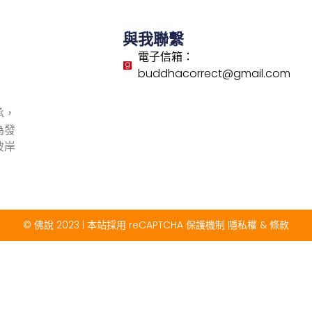
與我聯繫
電子信箱：
buddhacorrect@gmail.com
承，
為發
彼岸
© 佛說 2023 | 本站採用 reCAPTCHA 保護機制
隱私權
&
條款