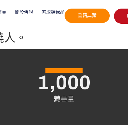
首頁
關於佛說
索取結緣品
書籍典藏
饒人。
1,000
藏書量