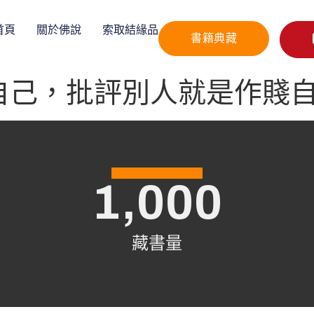
首頁
關於佛說
索取結緣品
書籍典藏
自己，批評別人就是作賤
1,000
藏書量