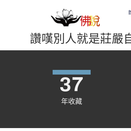
讚嘆別人就是莊嚴
37
年收藏