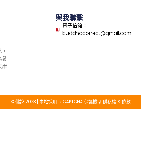
與我聯繫
電子信箱：
buddhacorrect@gmail.com
承，
為發
彼岸
© 佛說 2023 | 本站採用 reCAPTCHA 保護機制
隱私權
&
條款