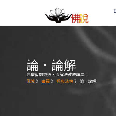
論．論解
高僧智開慧通．深解法教成論典。
佛說
》
書籍
》
經典法傳
》
論．論解