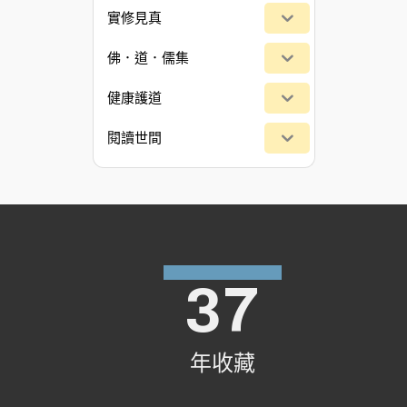
實修見真
佛．道．儒集
健康護道
閱讀世間
37
年收藏