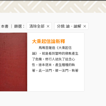
本書
｜ 篩選：
清除全部
×
分類
:
論．論解
×
大乘起信論新釋
馬鳴菩薩造《大乘起信
論》，就是看到當時的佛教產生
了危機，修行人迷失了這念心
性，捨本逐末，產生種種的執
著，此一法門、彼一法門，執著
法門為實有，在那裡明爭暗鬥、
各立門戶，菩薩也要起慈悲心起
論教導大眾。
《起信論》以真如緣起，但
它論依真如而有無明是從迷悟立