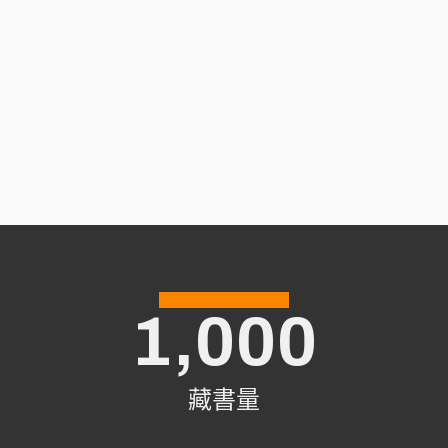
論的心生滅門論而真妄互熏，此
門中的種種法所顯示者僅僅是真
如之相與用，且此或染或淨的相
用是無明於無相的真如橫生妄執
的結果，與真如之體無關，真如
之體在熏習無明中惟有兩者互薰
之別；在修行方法上，《起信
論》雖然特別凸顯真如的正因功
用，但絲毫沒有忽視外緣的重要
性，並且強調只有因緣和合才能
成就，因此說它提倡的修行方法
以返本還源為特點。
1,000
藏書量