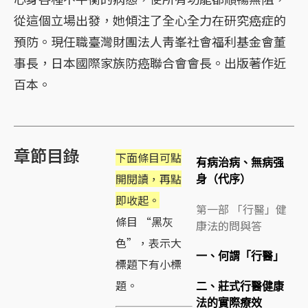
從這個立場出發，她傾注了全心全力在研究癌症的
預防。現任職臺灣財團法人靑峯社會福利基金會董
事長，日本國際家族防癌聯合會會長。出版著作近
百本。
章節目錄
下面條目可點
有病治病、無病强
開閱讀，再點
身（代序）
即收起。
第一部 「行醫」健
條目 “黑灰
康法的問與答
色”，表示大
一、何謂「行醫」
標題下有小標
題。
二、莊式行醫健康
法的實際療效