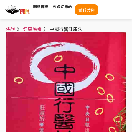
關於佛說
索取結緣品
書籍分類
佛說
》
健康護道
》
中國行醫健康法