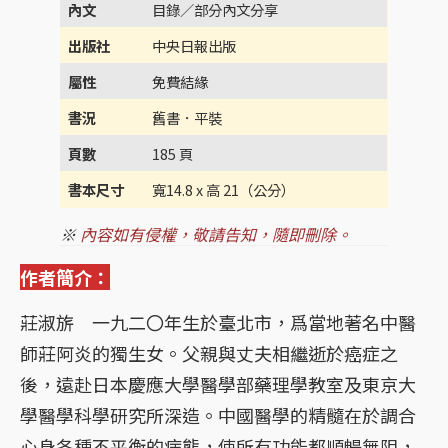
內文
目錄／部分內文分享
出版社
中央日報出版
屬性
免費結緣
書況
舊書．平裝
頁數
185 頁
書本尺寸
寬14.8 x 高 21（公分）
※
內容如有侵權，敬請告知，隨即刪除。
作者簡介：
莊淑旂 一九二〇年生於臺北市，爲當地著名中醫
師莊阿炎的獨生女。父親與丈夫相繼逝於癌症之
後，遠赴日本慶應大學醫學部藥理學教室及東京大
學醫學科學研究所深造。中國醫學的精髓在於調合
心身各種不平衡的病態，使所有功能都順暢無阻，