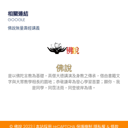
相關連結
GOOGLE
佛說無量壽經講義
佛說
是以佛陀言教為基礎，高僧大德講演及身教之傳承，借由書籍文
字與大眾教學相長的園地；恭敬謙卑為發心學習首要；願你、我
是同學，同霑法雨，同登彼岸為禱。
© 佛說 2023 | 本站採用 reCAPTCHA 保護機制
隱私權
&
條款