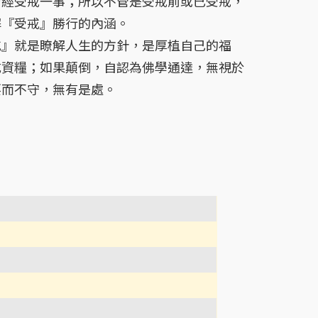
曾經受戒一事；所以不管是受戒前或已受戒，
解『受戒』勝行的內涵。
是瞭解人生的方針，是厚植自己的福
成資糧；如果顛倒，自認為佛學通達，無視於
要而不守，無有是處。