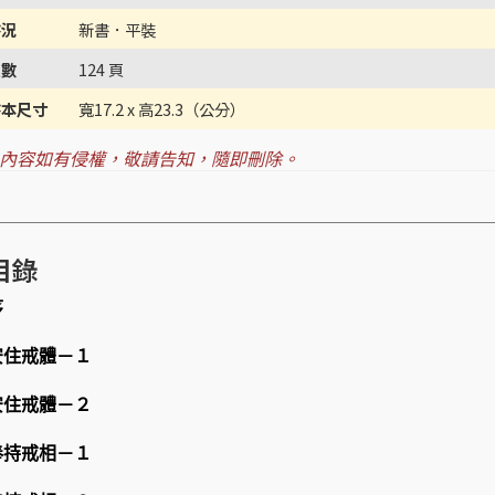
書況
新書．平裝
頁數
124 頁
書本尺寸
寬17.2 x 高23.3（公分）
內容如有侵權，敬請告知，隨即刪除。
目錄
序
安住戒體－１
安住戒體－２
奉持戒相－１