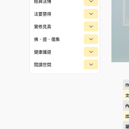
經典法傳
法要慧得
實修見真
佛．道．儒集
健康護道
閱讀世間