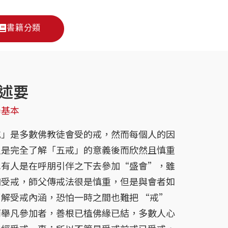
書籍分類
述要
學基本
多數佛教徒會受的戒，然而每個人的因
人是完全了解「五戒」的意義後而欣然且慎重
也有人是在呼朋引伴之下去參加“盛會”，雖
加受戒，師父傳戒法很是慎重，但是與會者如
解受戒內涵，恐怕一時之間也難把 “戒”
而舉凡參加者，善根已植佛緣已結，多數人心