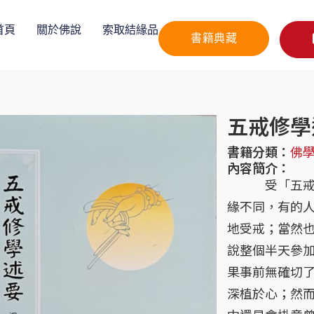
首頁
關於佛說
索取結緣品
書籍典藏
五戒修學
書籍分類：
佛
內容簡介：
受「五戒」是
緣不同，有的
地受戒；當然
說整個半天參
果事前無確切了
深植於心；然