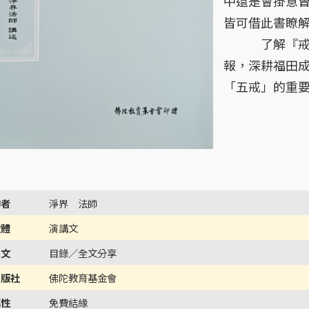
中還是會掛意
皆可借此書瞭
了解『戒』就
報，深耕福田
「五戒」的重
作者
淨界 法師
文體
演講文
內文
目錄／全文分享
出版社
佛陀教育基金會
屬性
免費結緣