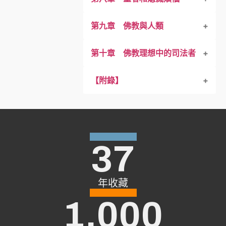
第九章 佛教與人類
「空」→ 空掉自我
洞察真理
見清淨．度疑清淨
「須陀洹」——熄滅身見
第十章 佛教理想中的司法者
佛陀．阿羅漢
道非道智見清淨
「斯陀含」．「阿那含」
佛教起因
【附錄】
「不值得拿取、
行道智見清淨
「阿羅漢」——圓滿地
佛教？非佛教？
維護正法
厭離．離欲、解脫、清淨
智見清淨
「涅槃」─ 放下苦和煩惱
宏觀佛教
戰勝偏私
寂靜、涅槃
精神樂園
宗教的三種類
37
小乘？大乘？
年收藏
認清動機
1,000
增長助緣