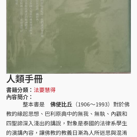
人類手冊
書籍分類：
法要慧得
內容簡介：
整本書是
佛使比丘
（1906～1993）對於佛
教的緣起思想、巴利原典中的無我、無執、內觀和
四聖諦深入淺出的講說，對象是泰國的法律系學生
的演講內容，讓佛教的教義日漸為人所迷思與混淆