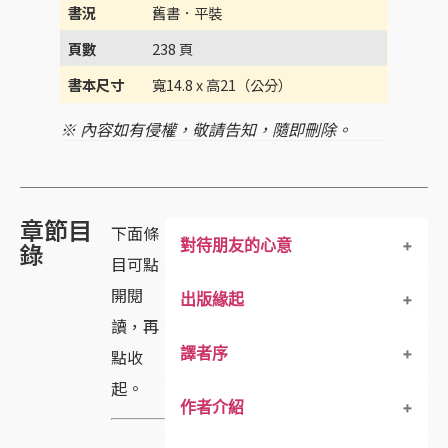
書況
舊書．平裝
頁數
238 頁
書本尺寸
寬14.8 x 高21（公分）
※ 內容如有侵權，敬請告知，隨即刪除。
章節目
下面條
對待朋友的心意
錄
目可點
開閱
出版緣起
讀，再
譯者序
點收
起。
作者介紹