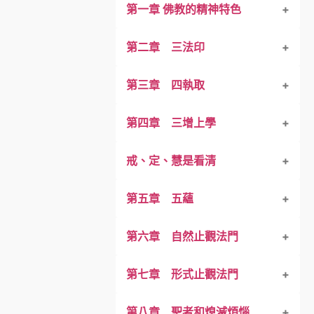
第一章 佛教的精神特色
第二章 三法印
佛教的核心
第三章 四執取
「諸法因緣生，如來說是
宇宙三種特性──無常、
第四章 三增上學
「什麼是什麼」── 萬物
不值得拿取、不值得成爲
「欲取」──執取於色、
戒、定、慧是看清
注意觀照自己的苦，來學
洞察「擁有」和
「見取」── 執著於觀念
何謂：「明白」
第五章 五蘊
阿羅漢──超越善惡境界
「戒禁取」—— 執著於
「戒」—— 使心安住在清
第六章 自然止觀法門
「我語取」—— 是說
「定」──清淨、寂靜
五 蘊
第七章 形式止觀法門
在生命的每一天中認識問題
「定」與「慧」是相輔相成
「如實知」→五蘊是無我
法喜充滿．心的止靜
第八章 聖者和熄滅煩惱
「慧」─「看清」真相、
「假名」、「法制」
「定」→適合於實行工作
戒清淨．定清淨