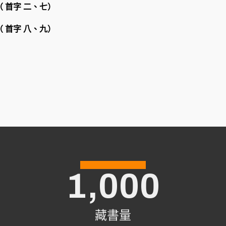
（ 首字 二、七）
（ 首字 八、九）
1,000
藏書量