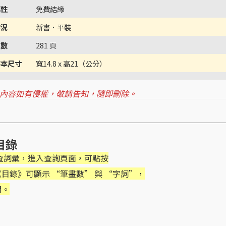
屬性
免費結緣
書況
新書．平裝
頁數
281 頁
書本尺寸
寬14.8 x 高21（公分）
 內容如有侵權，敬請告知，隨即刪除。
目錄
機查詞彙，進入查詢頁面，可點按
目錄》可顯示 “筆畫數” 與 “字詞”，
閱。