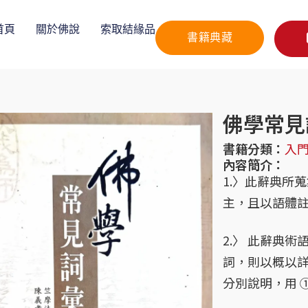
首頁
關於佛說
索取結緣品
書籍典藏
佛學常見
書籍分類：
入
內容簡介：
1.〉此辭典所
主，且以語體
2.〉 此辭典
詞，則以概以
分別說明，用 ①