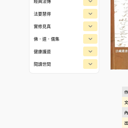
經典法傳
法要慧得
實修見真
佛．道．儒集
健康護道
閱讀世間