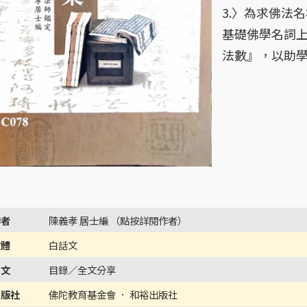
3.〉為求佛法
基礎佛學名詞上
法數』，以助
作者
陳義孝 居士編 （點按詳閱作者）
文體
白話文
內文
目錄／全文分享
出版社
佛陀教育基金會 ． 和裕出版社