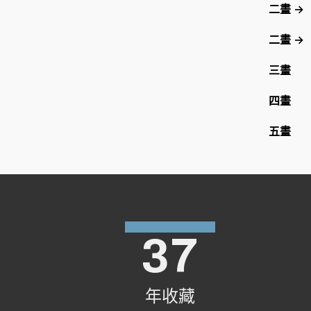
二畫 →
二畫 →
三畫
四畫
五畫
37
年收藏