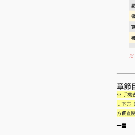
※
章節
※ 手
↓下方《
方便查
一畫