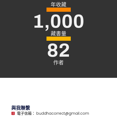
一個夢
禪定・禪・神秘主義中
年收藏
1,000
「觀心銘」講錄
「默照銘」講錄
藏書量
82
作者
與我聯繫
電子信箱： buddhacorrect@gmail.com