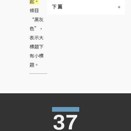
起。
修禪的四個要則
下 篇
條目
“黑灰
無 我
捨
色”，
表示大
勿對抗
調 琴
標題下
空的層次
話頭．公案・機鋒・轉語
有小標
題。
四 關
佛．衆生．無明
公案的修行
輪廻與涅槃
無的體驗
無我的四相
37
開悟的層次
無得失心