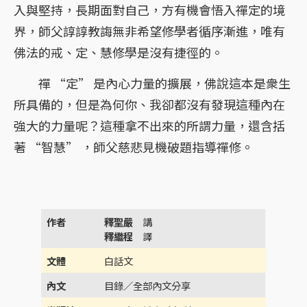
入與堅持，長期面對自己，方有機會悟入禪定的境
界，師父諄諄教誨無非希望修學者循序漸進，唯有
佛法的戒、定、慧修學是沒有捷徑的。
禪 “定” 是內心力量的擴展，佛說這本是衆生
所具備的，但是為何你、我卻都沒有發現這種內在
強大的力量呢？這種拿不出來的所謂力量，還含括
著 “智慧” ，師父慈悲見機破題指導禪修。
作者
釋聖嚴
講
釋繼程
譯
文體
白話文
內文
目錄／全部內文分享