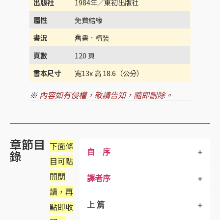
出版社
1984年／東初出版社
屬性
免費結緣
書況
舊書．精裝
頁數
120 頁
書本尺寸
寬13x 高 18.6（公分）
※
內容如有侵權，敬請告知，隨即刪除。
章節目
下面條
自 序
錄
目可點
開閱
譯者序
讀，再
上 篇
點即收