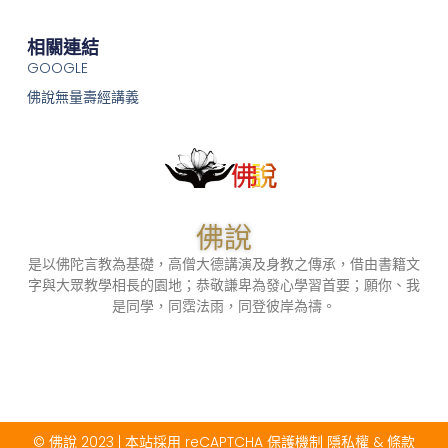
相關連結
GOOGLE
佛說無量壽經講義
佛說
是以佛陀言教為基礎，高僧大德講演及身教之傳承，借由書籍文
字與大眾教學相長的園地；恭敬謙卑為發心學習首要；願你、我
是同學，同霑法雨，同登彼岸為禱。
© 佛說 2023 | 本站採用 reCAPTCHA 保護機制
隱私權
&
條款