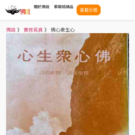
關於佛說
索取結緣品
書籍分類
佛說
》
實修見真
》
佛心衆生心