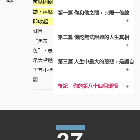
可點開閱
讀，再點
第一篇 你和佛之間，只隔一條線
即收起。
條目
第二篇 佛陀無法說透的人生真相
1 ．我那段走火入魔的日子
“黑灰
色”，表
2 ．人生，其實是「頭腦」的旅程
示大標題
第三篇 人生中最大的慈悲，是讓自己
6 ．無情無愛的人
下有小標
3 ．佛，對我們來講只是個虛主詞
8 ．愛情也能讓人開悟成佛
題。
後記 你的第八十四個煩惱
13．人會成為惡魔，是因
9 ．我們的很多需求
4 ．薪水房貸和業績
14． 人生中最大的慈悲
10 ．我們都因誤解而找
5 ．皈依佛，不如皈依自然
15．學習整合
11 ．簡單佛 ——全然接受
16 ．熱衷掘井的人