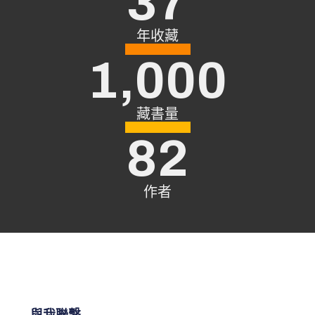
37
12 ．業力是存在的
17．每個人都是獨一
年收藏
1,000
18．你也可以活在第四型
藏書量
82
作者
與我聯繫