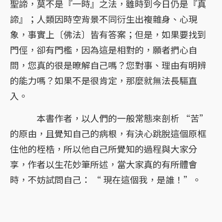
聖諦，莫不是『一時』之法，雖時到今日仍是『真
諦』；人類因時空背景不同衍生出複雜身、心現
象，事實上〔佛法〕皆有答案；但是，如果要找到
門俓，卻有門檻，因為這是相對的，願者捫心自
問，您真的很是暸解自己嗎？您對事、理由有明辨
的能力嗎？如果不是很肯定，那麼就無法長驅直
入。
本書作者，以人們的一般常態來剖析 “苦”
的原由，且覺知自己的病根，有決心跳脫這個原框
住他的桎梏，所以他自己所覺知的過程與大家分
享，作者以生花妙筆所述，當大家真的有所體會
時，不妨試問自己： “ 現在這個我，是誰！”。