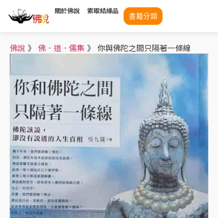
關於佛說
索取結緣品
書籍分類
佛說
》
佛．道．儒集
》
你與佛陀之間只隔著一條線