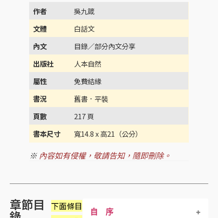
作者
吳九箴
文體
白話文
內文
目錄／部分內文分享
出版社
人本自然
屬性
免費結緣
書況
舊書．平裝
頁數
217 頁
書本尺寸
寬14.8 x 高21（公分）
※
內容如有侵權，敬請告知，隨即刪除。
章節目
下面條目
自 序
錄