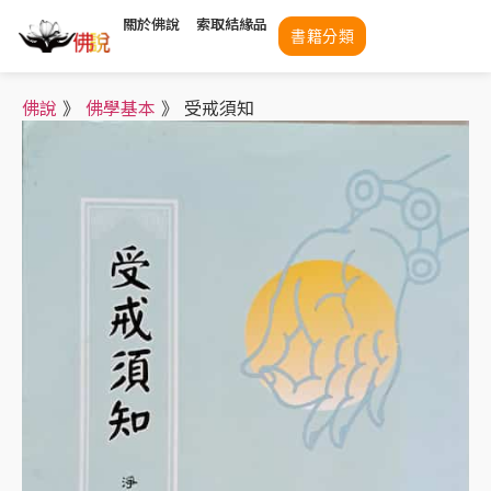
關於佛說
索取結緣品
書籍分類
佛說
》
佛學基本
》
受戒須知