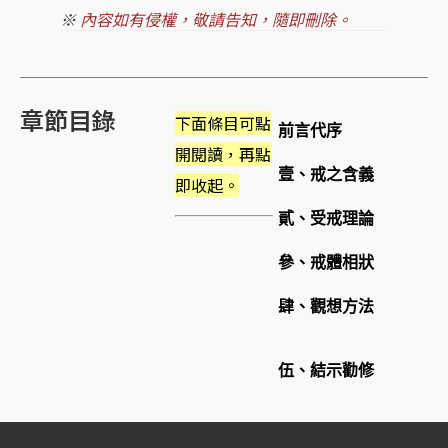
※
內容如有侵權，敬請告知，隨即刪除。
章節目錄
下面條目可點
前言代序
開閱讀，再點
壹、戒之含義
即收起。
貳、受戒理論
參、戒體相狀
肆、觀想方法
伍、結示勸修