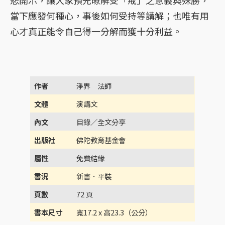
當下應發何種心，事後如何受持等講解；也唯有用
心才真正能令自己得一分解而獲十分利益。
作者
淨界 法師
文體
演講文
內文
目錄／全文分享
出版社
佛陀教育基金會
屬性
免費結緣
書況
新書．平裝
頁數
72 頁
書本尺寸
寬17.2 x 高23.3（公分）