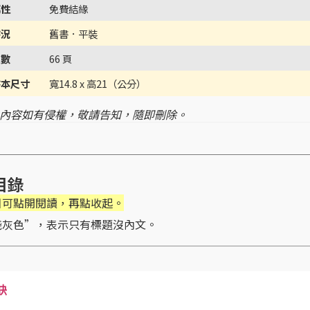
屬性
免費結緣
書況
舊書．平裝
頁數
66 頁
書本尺寸
寬14.8 x 高21（公分）
 內容如有侵權，敬請告知，隨即刪除。
目錄
目可點開閱讀，再點收起。
淺灰色”，表示只有標題沒內文。
訣