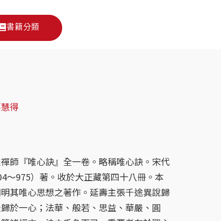
書籍分類
要慧得
『唯心訣』全一卷。略稱唯心訣。宋代
04～975）著。收於大正藏第四十八冊。本
闡明其唯心思想之著作。延壽主張千途異說歸
法歸於一心；法華、般若、思益、華嚴、圓