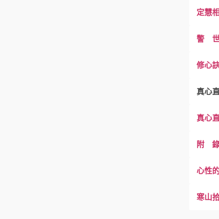
定慧
警 
修心
真心
真心
附 
真心
心性
真心
寒山
真心
心性的