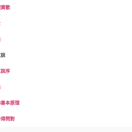
相資歌
世
訣
直說
直說序
錄
正信．真心異名
的基本原理
妙體．真心妙用
拾得問對
體用一異．真心在迷
基本原理 – 1