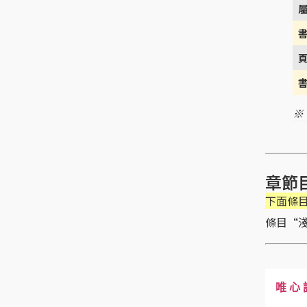
※
章節
下面條
條目“
唯 心 