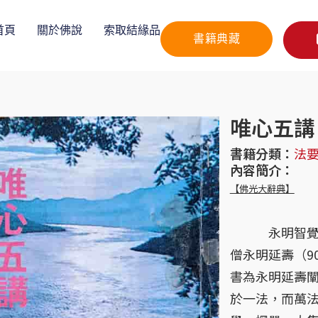
首頁
關於佛說
索取結緣品
書籍典藏
唯心五講
書籍分類：
法
內容簡介：
【佛光大辭典】
永明智覺禪師
僧永明延壽（9
書為永明延壽
於一法，而萬