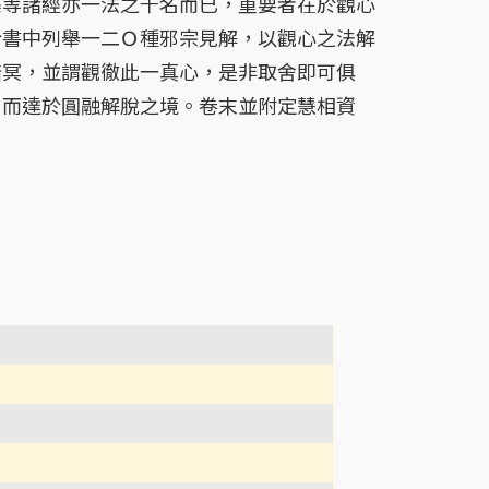
集等諸經亦一法之千名而已，重要者在於觀心
於書中列舉一二Ｏ種邪宗見解，以觀心之法解
暗冥，並謂觀徹此一真心，是非取舍即可俱
，而達於圓融解脫之境。卷末並附定慧相資