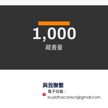
息妄
基本原理 – 2
四儀．真心所在
基本原理 – ３
1,000
出死．真心正助
基本原理 – 4
功德．真心驗功
藏書量
無知．真心所往
與我聯繫
電子信箱：
buddhacorrect@gmail.com