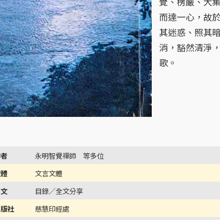
覺、楞嚴、大
而達一心，故
其迷惑、照其
消，豁然清淨
歌。
作者
永明智覺禪師 等多位
文體
文言文體
內文
目錄／全文分享
出版社
慈慧印經處