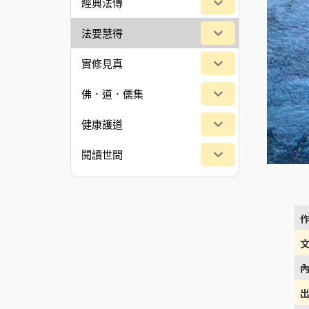
經典法傳
法要慧得
實修見真
佛．道．儒集
健康護道
閱讀世間