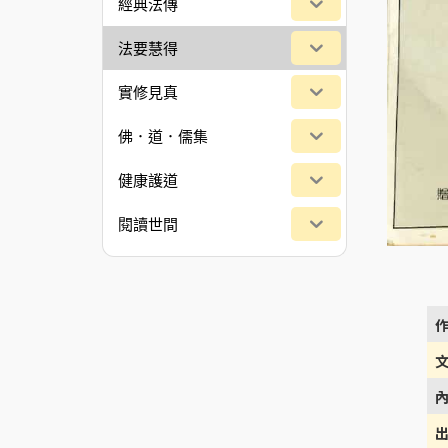
經典法傳
法要慧得
實修見真
佛．道．儒集
健康護道
閱讀世間