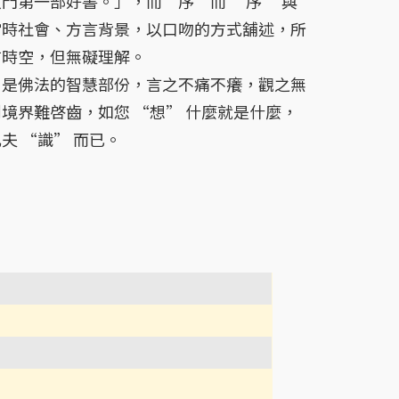
門第一部好書。」，而“序”而 “序” 與
當時社會、方言背景，以口吻的方式舖述，所
前時空，但無礙理解。
法的智慧部份，言之不痛不癢，觀之無
境界難啓齒，如您 “想” 什麼就是什麼，
夫 “識” 而已。