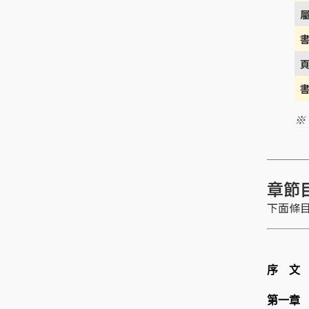
※
章節
下面條
序 文
第一章