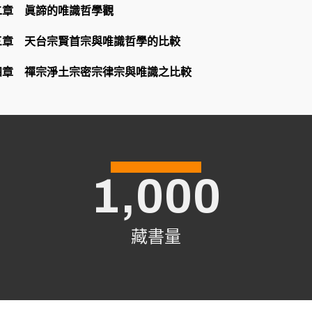
二章 眞諦的唯識哲學觀
三章 天台宗賢首宗與唯識哲學的比較
四章 禪宗淨土宗密宗律宗與唯識之比較
1,000
藏書量