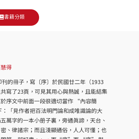
書籍分類
要慧得
的冊子，寫〔序〕於民國廿二年（1933
共寫了23頁，可見其用心與熱誠，且能結集
於序文中前面一段很適切當作 “內容簡
下：「見作者把百法明門論和成唯識論的大
滿五萬字的一本小册子裏，旁通眞諦，天台、
、密、律諸宗；而且淺顯通俗，人人可懂；也