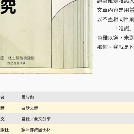
認為確是唯識入
文章內容是用
以不盡相同目
「唯識」是佛
色難以道，未到
那你、我就是凡
作者
周叔迦
文體
白話文體
內文
目錄／全文分享
出版社
旗津佛教居士林