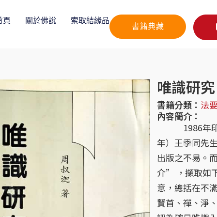
首頁
關於佛說
索取結緣品
書籍典藏
唯識研究
書籍分類：
法
內容簡介：
1986年印刊
年）王季同先生
出版之不易。而
介” ，擷取如
意，總括在不
賢首、禪、淨