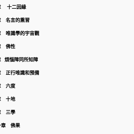
章 十二因緣
章 名言的熏習
章 唯識學的宇宙觀
章 佛性
章 煩惱障同所知障
章 正行唯識和預備
章 六度
章 十地
章 三學
一章 佛果