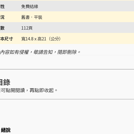
屬性
免費結緣
書況
舊書．平裝
頁數
112頁
書本尺寸
寬14.8 x 高21（公分）
 內容如有侵權，敬請告知，隨即刪除。
目錄
目可點開閱讀，再點即收起。
 緒說