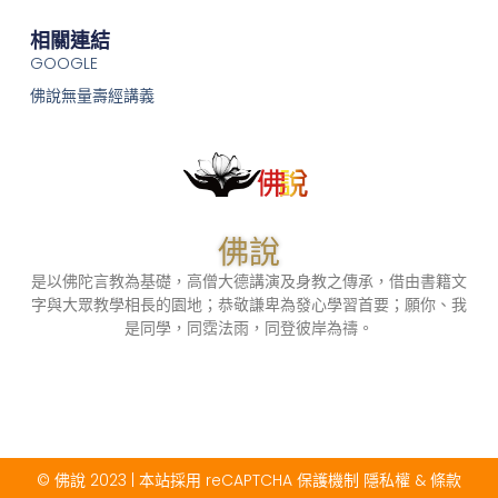
相關連結
GOOGLE
佛說無量壽經講義
佛說
是以佛陀言教為基礎，高僧大德講演及身教之傳承，借由書籍文
字與大眾教學相長的園地；恭敬謙卑為發心學習首要；願你、我
是同學，同霑法雨，同登彼岸為禱。
© 佛說 2023 | 本站採用 reCAPTCHA 保護機制
隱私權
&
條款