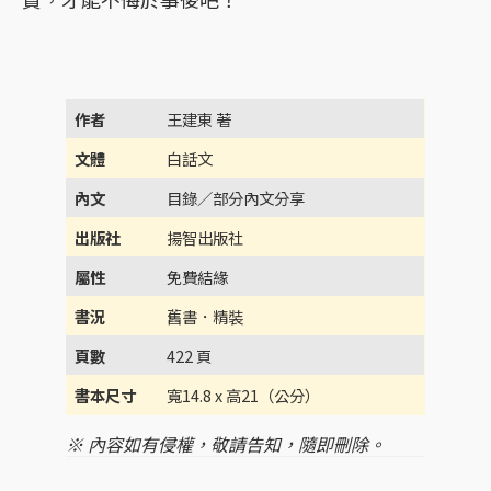
作者
王建東 著
文體
白話文
內文
目錄／部分內文分享
出版社
揚智出版社
屬性
免費結緣
書況
舊書．精裝
頁數
422 頁
書本尺寸
寬14.8 x 高21（公分）
※ 內容如有侵權，敬請告知，隨即刪除。