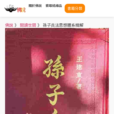
關於佛說
索取結緣品
書籍分類
佛說
》
閱讀世間
》
孫子兵法思想體系精解