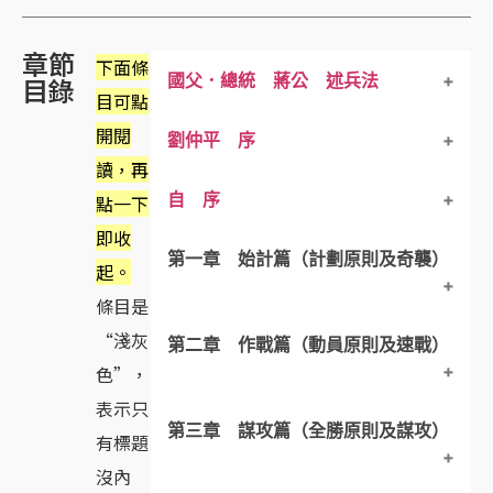
章節
下面條
國父．總統 蔣公 述兵法
目錄
目可點
開閱
劉仲平 序
讀，再
自 序
點一下
即收
第一章 始計篇（計劃原則及奇襲）
起。
條目是
“淺灰
第二章 作戰篇（動員原則及速戰）
一、原文．結構分析
色”，
三、全篇大意
表示只
第三章 謀攻篇（全勝原則及謀攻）
一、原文．結構分析
有標題
四、原文注釋 – １
沒內
三、全篇大意