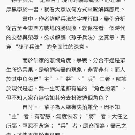
厚黑學於一書，就看大家以何方式來暸解與應用。
書中，作者詳解兵法於字裡行間，舉例分析
從古至今東西方戰場的勝與敗，就像在看一個時代
的交替與榮辱，欲求解讀〈孫子兵法〉之真意，貫
穿 “孫子兵法” 的全面性的深意。
而於佛家的悲憫角度，爭戰、分合不過是眾
生所造業果，是輪迴無盡的現象，非實非有；而人
於其中角色是”主”、”將”、”兵” 三者，解讀
於現代是您、我一生可能都有過的 “角色扮演”，
但不知大家有無恰如其分去扮演這個角色？
自忖，一輩子為人總有失落難全，因不知
“主” 者，有智慧、氣度恢宏；“將” 者，大任之
所驅、堅忍不背道；“兵” 者，應命而為，盡己之
責，才能不悔於事後吧！