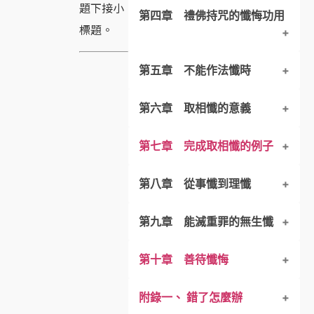
題下接小
第四章 禮佛持咒的懺悔功用
第二節 三種懺法的內容
第一節 懺悔的次序
標題。
第三節 三種懺法的比較說明
第二節 懺悔方法的演變
第五章 不能作法懺時
第一節 禮佛的懺悔功用
第三節 中國懺的特點
第六章 取相懺的意義
第四節 事懺與理懺
第二節 持咒的懺悔功用
第一節 作法懺的功用
第七章 完成取相懺的例子
第二節 以心念法悔罪
第一節 禮佛罪滅的徵象
第八章 從事懺到理懺
第三節 大乘的懺悔觀
第二節 持咒罪滅的徵象
第九章 能滅重罪的無生懺
第三節 見到瑞相的意義
第一節 理懺的重要性
第十章 善待懺悔
第四節 信心能滅罪
第二節 理懺的內容
第一、二節 前言、懺除殺父罪的
附錄一、 錯了怎麼辦
第五節 取相懺與修行