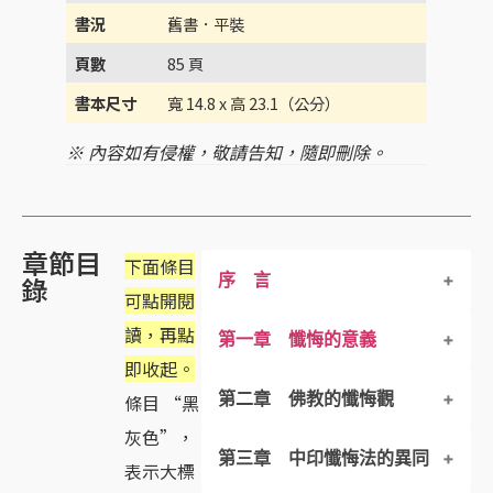
書況
舊書．平裝
頁數
85 頁
書本尺寸
寬 14.8 x 高 23.1（公分）
※ 內容如有侵權，敬請告知，隨即刪除。
章節目
下面條目
序 言
錄
可點開閱
讀，再點
第一章 懺悔的意義
即收起。
第二章 佛教的懺悔觀
條目 “黑
灰色”，
第三章 中印懺悔法的異同
第一節 前言
表示大標