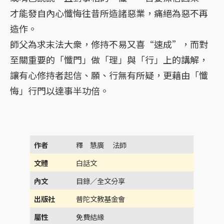
才能發自內心懺悔往昔所造諸惡業，痛絕為惡不再
造作。
師父為求末法大衆，修持不易又喜“速成”，而對
至關重要的「懺門」做「理」與「行」上的講解，
讓有心修持者起信、願、行無有所疑，更藉由「懺
悔」行門以達事半功倍。
作者
釋 慧廣 法師
文體
白話文
內文
目錄／全文分享
出版社
普陀文教基金會
屬性
免費結緣