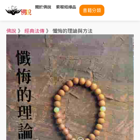
關於佛說
索取結緣品
書籍分類
佛說
》
經典法傳
》
懺悔的理論與方法