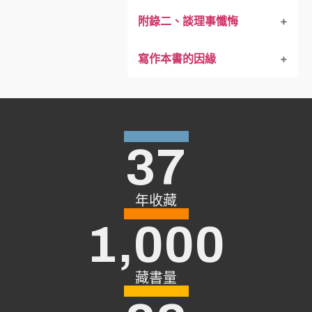
第三節 懺害母罪的例子
附錄二、談理事懺悔
第四節 懺除波羅夷的例子
寫作本書的因緣
第五節 無生懺罪滅的徵象
37
年收藏
1,000
藏書量