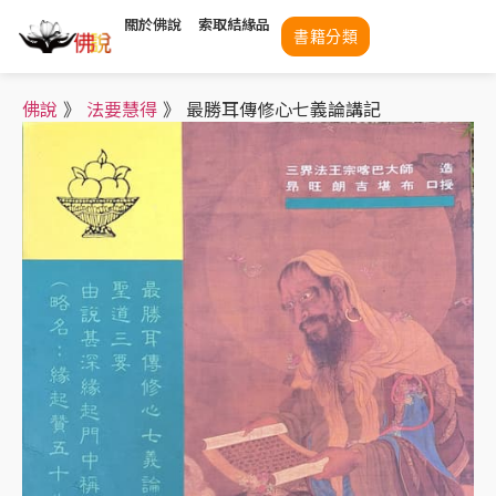
關於佛說
索取結緣品
書籍分類
佛說
》
法要慧得
》
最勝耳傳修心七義論講記