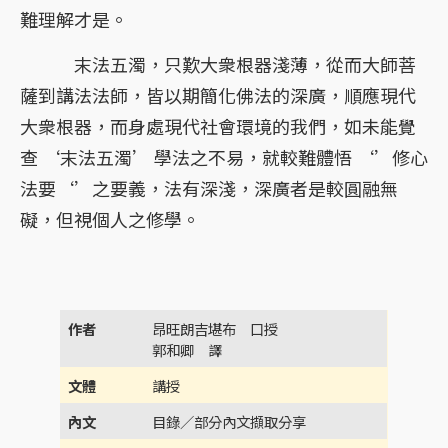
難理解才是。
末法五濁，只歎大衆根器淺薄，從而大師菩
薩到講法法師，皆以期簡化佛法的深廣，順應現代
大衆根器，而身處現代社會環境的我們，如未能覺
查 ‘末法五濁’ 學法之不易，就較難體悟 ‘’修心
法要‘’之要義，法有深淺，深廣者是較圓融無
礙，但視個人之修學。
作者
昂旺朗吉堪布 口授
郭和卿 譯
文體
講授
內文
目錄／部分內文擷取分享