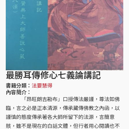
最勝耳傳修心七義論講記
書籍分類：
法要慧得
內容簡介：
「昂旺朗吉勘布」口授傳法嚴謹，尊法如佛
臨，言之必是正本清源，傳承藏傳佛教之內函，以
謹慎的態度傳承著各大師所留下的法源，言簡意
賅，雖不是現在的白話文體，但行者用心閱讀也不