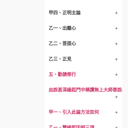
甲四、正明主論
第五、明修心之量
四、思生死過患
先從自身取．彼二乘風修
攝教授心要 應修五種力
乙一、出離心
第六、明修心三昧耶
境毒善各三 ～ 對治自然解
大乘往生法 五力重威儀
諸法歸一要
乙二、菩提心
第七、義明修心學處
丙一、欲解脫之人，首宜尋得出離心之
道體住賴耶 中間如幻士
二證取其主 常懷喜悅心
常學三總義
乙三、正見
丙一、應於相續中生起菩提心之理
重說藏中各派及唯識派
修量即遣執．修成具五相
心改身如故．勿說友節缺
一貫眾瑜伽～取三主要因
丙二、于相續中生起出離心之方法
五、勸請修行
丙一、須於相續中生起正見之理
散能即修淨
勿思他人事．先治重煩惱
修三不退失～常修諸法要
丙二、正發菩提心之方便
丙三、出離心已生起之分齊
由說甚深緣起門中稱讚無上大師善說心
不求於果報．莫啖雜毒食
不待眾緣備～勿貪著報取
丙二、正說生正見之方便
不求於深記～樂支不求苦
附於修心之末
甲一、引入此論方法如何
丙三、乃至現空別起，仍未通達空性
乙一、贊緣起因相三頌