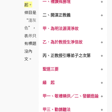
一、禮讚殊勝境
起。
條目是
二、開演正教義
“
淺灰
色
”，
甲．為明法源清淨故
表示只
乙．為於教授生淨信故
有標題
沒內
丙、正教授引導弟子之次第
文。
聖道三要
第一開示加行法
緣 起
第二、正行
一、思暇滿難得
甲一、敬禮稱供／二、發願造論
第三、違緣轉成菩提道用
二、思死無常
眾過歸於一
甲三、勸請聽法
第四、明一生之修法者
三、思維業果
取舍間雜修