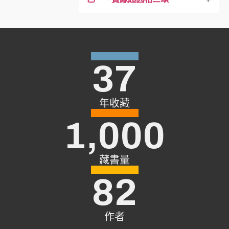
丙四、正見生起之分齊
戊一、略中四頌
丙五、應成派特法
丁二、斷相違法
己一，空性即緣起義中
37
丁三、正贊無過大師
己二、說一切法自性空
戊一、承認緣起有自性即為謗法
年收藏
丁一、此法為求解脫者堪入之理
己三：說自性空成就能作所作
戊一、分別內外道大師惟佛堪贊
1,000
二、由彼所許理中有相違過故說諸法
戊二、（作者）讚佛功德
戊一、餘眾對於聖教應受持理
藏書量
戊三、滅除增減二見而建立無過教法
戊三、總攝勝教無染與大師無過義
82
戊二、大師自心生喜
作者