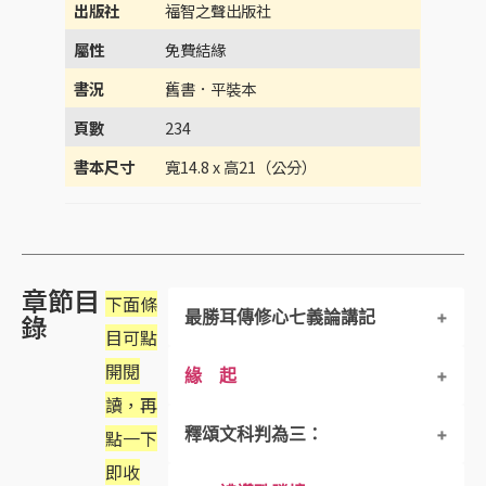
出版社
福智之聲出版社
屬性
免費結緣
書況
舊書．平裝本
頁數
234
書本尺寸
寬14.8 x 高21（公分）
章節目
下面條
最勝耳傳修心七義論講記
錄
目可點
開閱
緣 起
讀，再
釋頌文科判為三：
點一下
即收