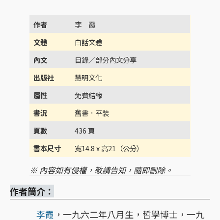
作者
李 霞
文體
白話文體
內文
目錄／部分內文分享
出版社
慧明文化
屬性
免費結緣
書況
舊書．平裝
頁數
436 頁
書本尺寸
寬14.8 x 高21（公分）
※ 內容如有侵權，敬請告知，隨即刪除。
作者簡介：
李霞
，一九六二年八月生，哲學博士，一九