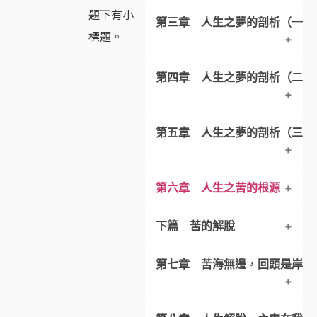
題下有小
第三章 人生之夢的剖析（一）
二、人生之夢是一場戲劇
一、心識在宇宙萬法中的地位
標題。
第四章 人生之夢的剖析（二）
三、人生之夢是一次旅行
二、心識的作用與人生之夢的
一、人從何處來
二、人的本質是甚麼
第五章 人生之夢的剖析（三）
一、人類的生存環境
三、覺者的忠告：當悟身空
二、人類環境的結構：
第六章 人生之苦的根源
一、王子的體悟：
三、人類環境的產生：
下篇 苦的解脫
二、生、老、病、死苦
一、人生的因果鏈條
四、法的本質
第七章 苦海無邊，回頭是岸
三、愛離、怨會苦
二、善惡之業各有報
四、欲求不得苦
三、人生流轉的過程：