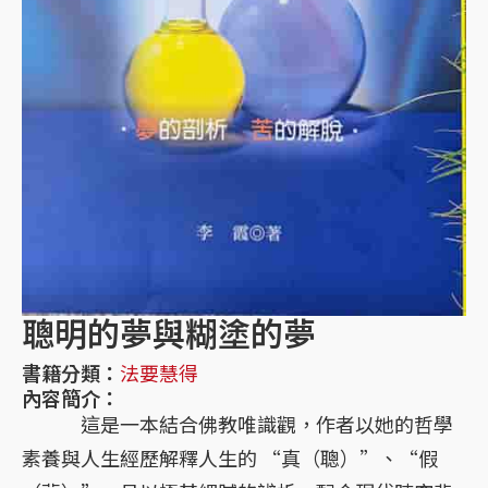
聰明的夢與糊塗的夢
書籍分類：
法要慧得
內容簡介：
這是一本結合佛教唯識觀，作者以她的哲學
素養與人生經歷解釋人生的 “真（聰）”、“假