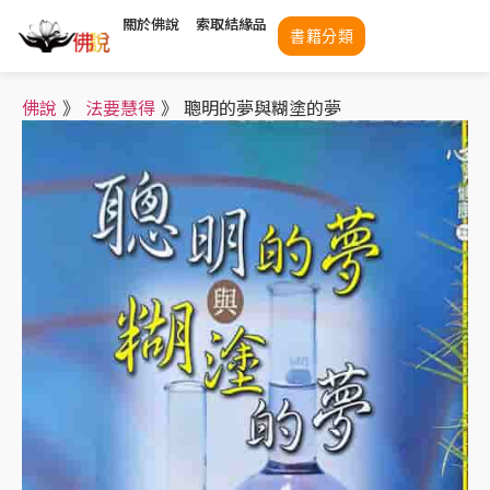
關於佛說
索取結緣品
書籍分類
佛說
》
法要慧得
》
聰明的夢與糊塗的夢