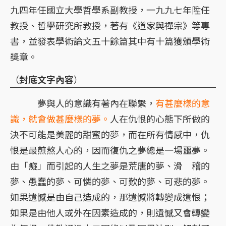
九四年任國立大學哲學系副教授，一九九七年陞任
教授、哲學研究所教授，著有《道家與禪宗》等專
書，並發表學術論文五十餘篇其中有十篇獲頒學術
獎章。
（
封底文字內容
）
夢與人的意識有著內在聯繫，
有甚麼樣的意
識，就會做甚麼樣的夢。
人在仇恨的心態下所做的
決不可能是美麗的甜蜜的夢，而在所有情感中，仇
恨是最煎熬人心的，因而復仇之夢總是一場噩夢。
由「癡」而引起的人生之夢是荒唐的夢、滑 稽的
夢、愚蠢的夢、可憐的夢、可歎的夢、可悲的夢。
如果遺憾是由自己造成的，那遺憾將轉變成遺恨；
如果是由他人或外在因素造成的，則遺憾又會轉變