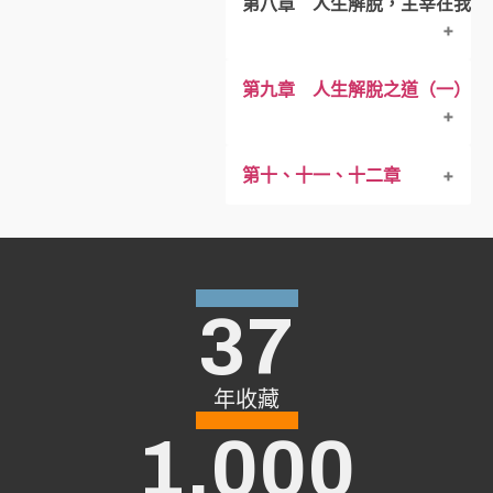
第八章 人生解脫，主宰在我
一、夢破人應醒
五、三受皆苦
四、人生之苦的根源：
二、夢破了，生命尚存，
第九章 人生解脫之道（一）：
一、解脫的可能性：
三、調整人生之舟的航向
二、解脫的普遍性：
第十、十一、十二章
一、信仰與解脫
三、解脫的自主性：
二、正觀與解脫
四、人生之路有兩條，
37
年收藏
1,000