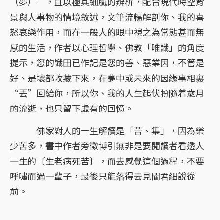
（夢）”，且以極其細膩的辨析，配合現代時空背
景與人事物的情境敘述，文筆流暢解剖你、我的喜
怒哀樂作用，而在一般人的眼中視之為常態甚而無
感的生活，作者以心理哲學、佛教「唯識」的角度
提示，您的識田已作記是您的善、惡業因，不管是
好、是壞都收藏下來，在夢中或未來的因緣事相裏
“丟”回給你，所以你、我的人生起伏扮隨着歲月
的流逝，也只留下虛有的回憶。
佛家對人的一生解讀是「苦、集」，因為樂
少苦多，書中作者旁徵博引無非是要閱讀者看透人
一生的〔生老病死苦〕，而去感覺這個過程，不要
呼嘯而過一輩子，最後只能落得去見閻君細說從
前。