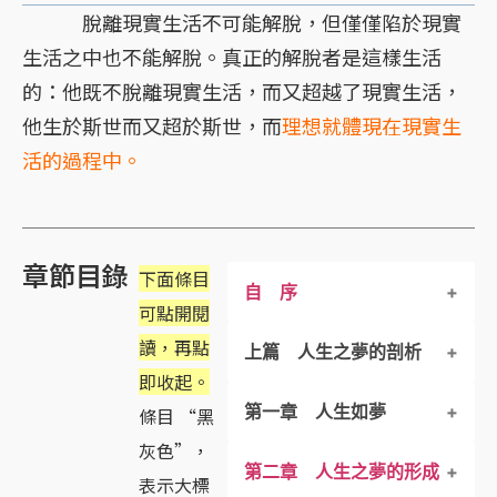
脫離現實生活不可能解脫，但僅僅陷於現實
生活之中也不能解脫。真正的解脫者是這樣生活
的：他既不脫離現實生活，而又超越了現實生活，
他生於斯世而又超於斯世，而
理想就體現在現實生
活的過程中。
章節目錄
下面條目
自 序
可點開閱
讀，再點
上篇 人生之夢的剖析
即收起。
第一章 人生如夢
條目 “黑
灰色”，
第二章 人生之夢的形成
一、人生如夢
表示大標