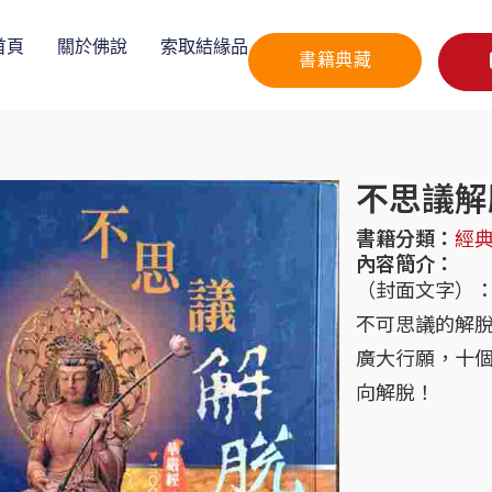
首頁
關於佛說
索取結緣品
書籍典藏
不思議解
書籍分類：
經
內容簡介：
（封面文字）
不可思議的解
廣大行願，十
向解脫！