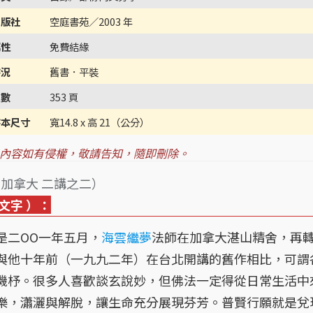
出版社
空庭書苑／2003 年
屬性
免費結緣
書況
舊書．平裝
頁數
353 頁
書本尺寸
寬14.8 x 高 21（公分）
內容如有侵權，敬請告知，隨即刪除。
1 加拿大 二講之二）
文字 ）：
二OO一年五月，
海雲繼夢
法師在加拿大湛山精舍，再
與他十年前（一九九二年）在台北開講的舊作相比，可謂
機杼。很多人喜歡談玄說妙，但佛法一定得從日常生活中
樂，瀟灑與解脫，讓生命充分展現芬芳。普賢行願就是兌