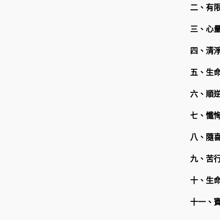
二、有
三、心
四、清
五、生
六、順
七、懺
八、隨
九、苦
十、生
十一、