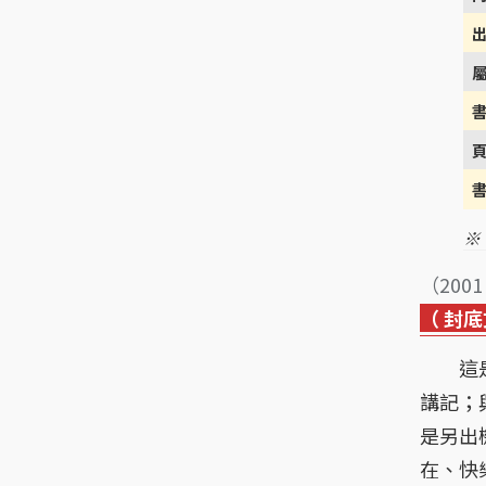
※
（200
（ 封底
這是
講記；
是另出
在、快