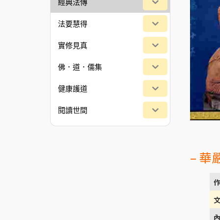
經典法傳
法要慧得
實修見真
佛．道．儒集
健康護道
閱讀世間
– 