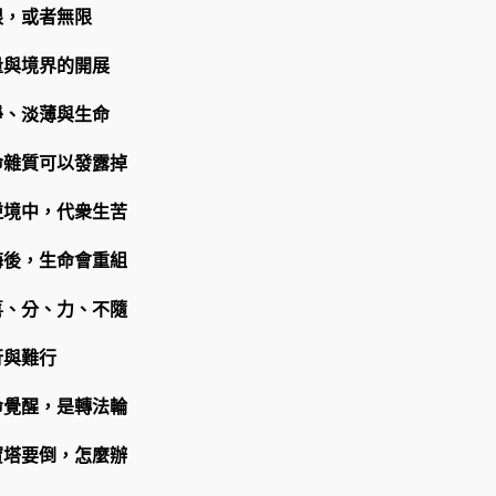
限，或者無限
量與境界的開展
淨、淡薄與生命
命雜質可以發露掉
逆境中，代衆生苦
悔後，生命會重組
喜、分、力、不隨
行與難行
命覺醒，是轉法輪
寶塔要倒，怎麼辦