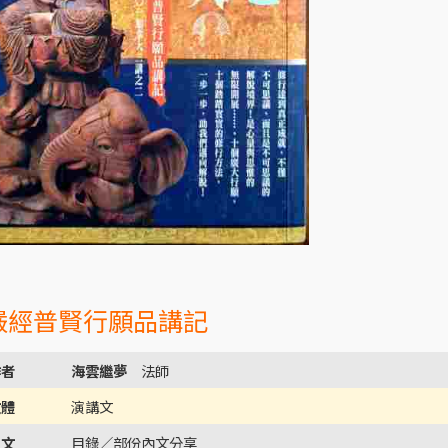
華嚴經普賢行願品講記
作者
海雲繼夢
法師
文體
演講文
內文
目錄／部份內文分享