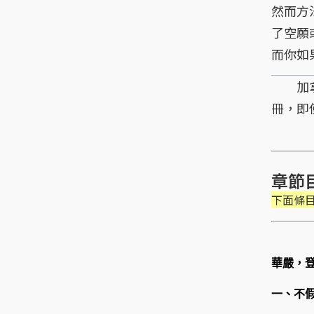
然而方
了空願
而你如
加拿大
冊，即
章節
下面條
華嚴，
一、不