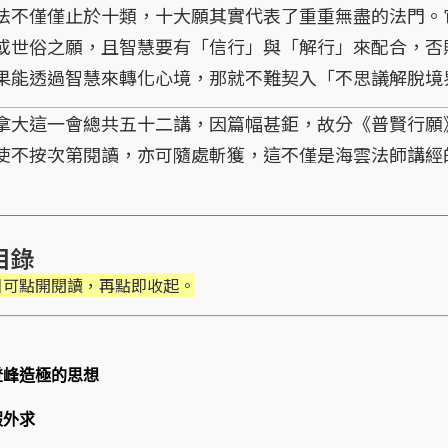
法不僅僅止於十類，十大願其實代表了重重無盡的法門。
或世俗之願，且智慧要有「信行」與「解行」來配合，否
果能透過智慧來轉化心境，那就不難契入「不思議解脫境
這一會總共五十二講，因篇幅甚鉅，故分《普賢行願》
使不按次第閱讀，亦可隨處斬獲，這不僅是海雲法師講經
目錄
目可點開閱讀，再點即收起。
登峰造極的思想
假外求