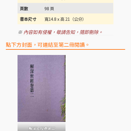
頁數
98 頁
書本尺寸
寬14.8 x 高 21（公分）
※
內容如有侵權，敬請告知，隨即刪除。
點下方封面，可連結至第二冊閱讀。
解深密經卷第二