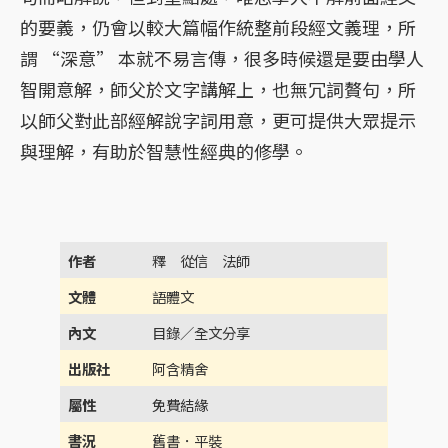
的要義，仍會以較大篇幅作統整前段經文義理，所
謂 “深意” 本就不易言傳，很多時候還是要由學人
智開意解，師父於文字講解上，也無
冗詞贅句，所
以師父對此部經解說字詞用意，更可提供大眾提示
與理解，有助於智慧性經典的修學。
作者
釋 從信 法師
文體
語體文
內文
目錄／全文分享
出版社
阿含精舍
屬性
免費結緣
書況
舊書．平裝