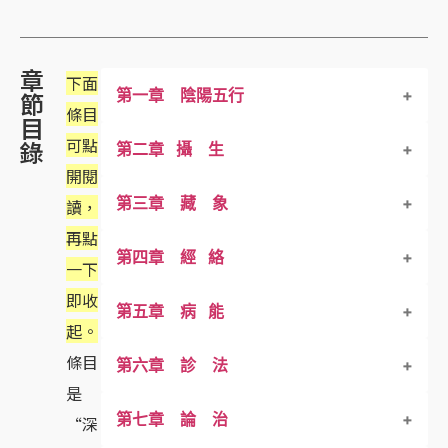
章
下面
第一章 陰陽五行
節
條目
目
可點
錄
第二章 攝 生
一、陰 陽／二、五行
開閱
第三章 藏 象
三、陰陽與五行的關係－１
攝 生 一
讀，
再點
第四章 經 絡
三、陰陽與五行的關係－2
攝 生 – 二
臟 腑 – 一
一下
即收
第五章 病 能
三、陰陽與五行的關係－3
攝 生 – 三
臟 腑 – 二
一、十二 經 脈
起。
條目
第六章 診 法
三、陰陽與五行的關係－4
攝 生 – 四
臟 腑 – 三
二、奇經八脈
病態推斷 – 一
是
第七章 論 治
三、陰陽與五行的關係－5
攝 生 – 五
臟 腑 – 四
三、十五別絡
病態推斷 – 二
診 法 一
“深