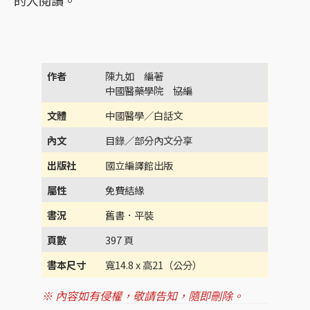
的人閱讀。
作者
陳九如 編著
中國醫藥學院 協編
文體
中國醫學／白話文
內文
目錄／部分內文分享
出版社
國立編譯館出版
屬性
免費結緣
書況
舊書．平裝
頁數
397 頁
書本尺寸
寬14.8 x 高21（公分）
※ 內容如有侵權，敬請告知，隨即刪除。