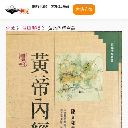
關於佛說
索取結緣品
書籍分類
佛說
》
健康護道
》
黃帝內經今義