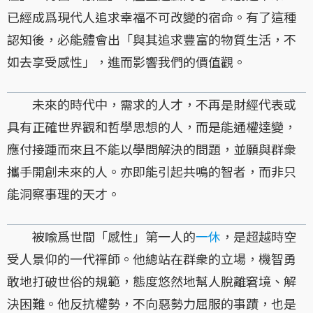
已經成爲現代人追求幸福不可改變的宿命。有了這種
認知後，必能體會出「與其追求豐富的物質生活，不
如去享受感性」，進而影響我們的價值觀。
未來的時代中，需求的人才，不再是財經代表或
具有正確世界觀和哲學思想的人，而是能通權達變，
應付接踵而來且不能以學問解決的問題，並願與群衆
攜手開創未來的人。亦即能引起共鳴的智者，而非只
能洞察事理的天才。
被喩爲世間「感性」第一人的
一休
，是超越時空
受人景仰的一代禪師。他總站在群衆的立場，機智勇
敢地打破世俗的規範，態度悠然地幫人脫離窘境、解
決困難。他反抗權勢，不向惡勢力屈服的事蹟，也是