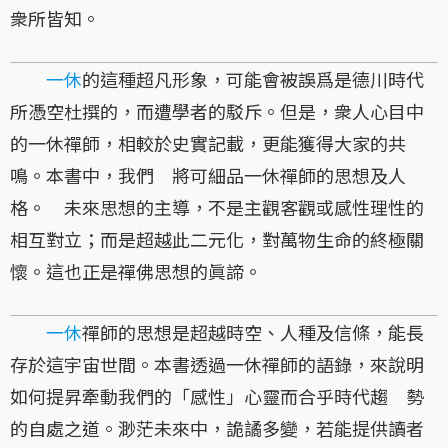
衆所皆知。
一休
的這種超凡形象，可能會被誤爲是德川時代
所憑空杜撰的，而遭學者的駁斥。但是，衆人心目中
的一休禪師，相較於史實記載，更能獲得大家的共
鳴。本書中，我們 將可細品一休禪師的思想及人
格。 未來思想的主導，不是主觀客觀或感性理性的
相互對立；而是超越此二元化，對萬物生命的終極關
懷。這也正是禪佛思想的眞諦。
一休
禪師的思想是超越時空、人種及信條，能長
存於這宇宙世間。本書透過一休禪師的語錄，來說明
如何提昇牽動我們的「感性」心靈而合乎時代趨 勢
的自處之道。渺茫未來中，詭譎多變，若能提供讀者