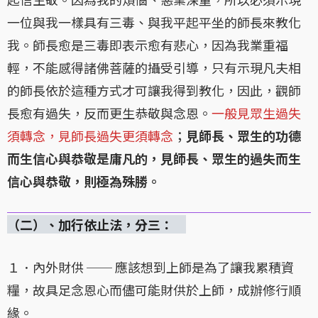
一位與我一樣具有三毒、與我平起平坐的師長來教化
我。師長愈是三毒即表示愈有悲心，因為我業重福
輕，不能感得諸佛菩薩的攝受引導，只有示現凡夫相
的師長依於這種方式才可讓我得到教化，因此，觀師
長愈有過失，反而更生恭敬與念恩。
一般見眾生過失
須轉念，見師長過失更須轉念
；
見師長、眾生的功德
而生信心與恭敬是庸凡的，見師長、眾生的過失而生
信心與恭敬，則極為殊勝。
（二）、加行依止法，分三：
１．內外財供 ── 應該想到上師是為了讓我累積資
糧，故具足念恩心而儘可能財供於上師，成辦修行順
緣。