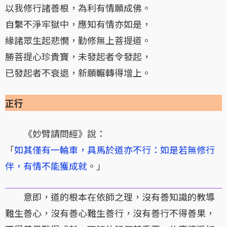
以我修行諸善根，為利有情願成佛。
自繫不淨牢獄中，應知有情亦如是，
緣諸眾生起悲憫，勤修無上菩提道。
勝菩提心珍貴寶，未發起者令發起，
已發起者不衰退，新願輾轉得增上。
正行
《妙臂請問經》說：
「
如其僅有一輪車，具馬於道亦不行：如是若無修行
伴，有情不能獲成就
。」
意即，道的根本在依師之理，沒有善知識的教導
難生善心，沒有善心難生善行，沒有善行不得善果，