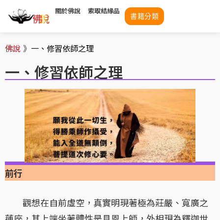
關於佛說
索取結緣品
書籍分類
佛說
》
一、修習依師之理
一、修習依師之理
前行
觀想在自前虛空，真實明現著極為莊嚴、寬廣之
蓮座，其上端坐著體性是具恩上師，外相現為釋迦世