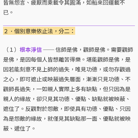
皆無怨言、疲厭而乘載令其圓滿，如船來回運載不
已。
２．個別意樂依止法，分二：
（１）
根本淨信
── 信師是佛，觀師是佛。需要觀師
是佛，是因每個人皆想離苦得樂。堪能觀師是佛，是
因若能刻意不見上師的過失，唯見功德，或勿存觀過
之心，即可遮止或映蔽過失層面，漸漸只見功德、不
觀師長過失，一如親人實際上多有缺點，但只因為是
親人的緣故，卻只見其功德、優點、缺點就被映蔽、
遮住了。反觀對於怨敵，即使具有功德、優點、只因
為是怨敵的緣故，就僅見其缺點那一面、優點就被映
蔽、遞住了。