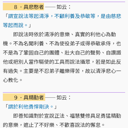
８．具悲愍者
── 如云：
「
謂宣說法等起清淨，不顧利養及恭敬等，是由慈悲
等起而說。
」
即說法時依於清淨的意樂、真實的利他心為動
機。不為名聞利養、不為使役弟子或得恭敬承侍，也
不是為了鞏固自己的團體、壯大自己的聲勢、自讚譭
他或把別人當作驅使的工具而說法攝眾，若是如此反
有過失。主要是不忍弟子離樂得苦，故以清淨悲心一
心教化。
９．具精勤者
── 如云：
「
謂於利他勇悍剛決。
」
即善知識對於宣說正法、福慧雙修具足勇猛精勤
的意樂，遮止了不好樂、不歡喜說法的懈怠。