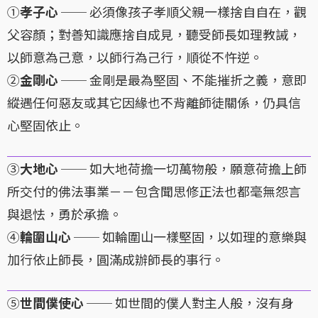
①
孝子心
── 必須像孩子孝順父親一樣捨自自在，觀
父容顏；對善知識應捨自成見，聽受師長如理教誡，
以師意為己意，以師行為己行，順從不忤逆。
②
金剛心
── 金剛是最為堅固、不能摧折之義，意即
縱遇任何惡友或其它因緣也不背離師徒關係，仍具信
心堅固依止。
③
大地心
── 如大地荷擔一切萬物般，願意荷擔上師
所交付的佛法事業－－包含聞思修正法也都毫無怨言
與退怯，勇於承擔。
④
輪圍山心
── 如輪圍山一樣堅固，以如理的意樂與
加行依止師長，圓滿成辦師長的事行。
⑤
世間僕使心
── 如世間的僕人對主人般，沒有身