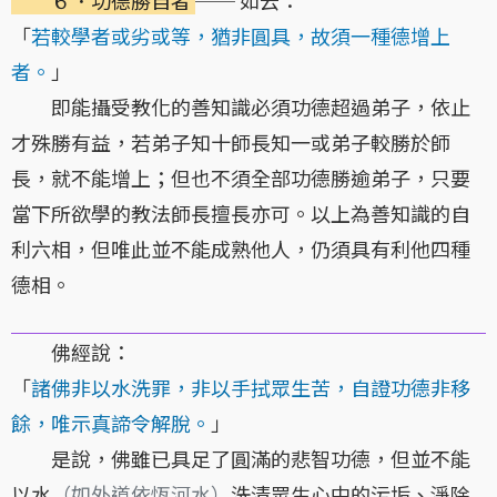
「
若較學者或劣或等，猶非圓具，故須一種德增上
者。
」
即能攝受教化的善知識必須功德超過弟子，依止
才殊勝有益，若弟子知十師長知一或弟子較勝於師
長，就不能增上；但也不須全部功德勝逾弟子，只要
當下所欲學的教法師長擅長亦可。以上為善知識的自
利六相，但唯此並不能成熟他人，仍須具有利他四種
德相。
佛經說：
「
諸佛非以水洗罪，非以手拭眾生苦，自證功德非移
餘，唯示真諦令解脫。
」
是說，佛雖已具足了圓滿的悲智功德，但並不能
以水
（如外道依恆河水）
洗清眾生心中的污垢、淨除