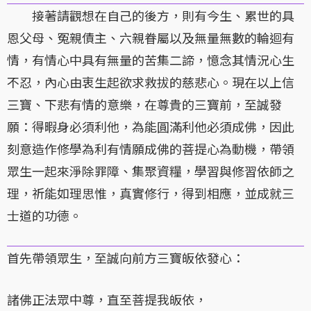
接著請觀想在自己的後方，則有今生、累世的具
恩父母、冤親債主、六親眷屬以及無量無數的輪迴有
情，有情心中具有無量的苦集二諦，憶念其情況心生
不忍，內心由衷生起欲求救拔的慈悲心。現在以上信
三寶、下悲有情的意樂，在尊貴的三寶前，至誠發
願：得暇身必須利他，為能圓滿利他必須成佛，因此
刻意造作修學為利有情願成佛的菩提心為動機，帶領
眾生一起來淨除罪障、集聚資糧，學習與修習依師之
理，祈能如理思惟，真實修行，得到相應，並成就三
士道的功德。
首先帶領眾生，至誠向前方三寶皈依發心：
諸佛正法眾中尊，直至菩提我皈依，