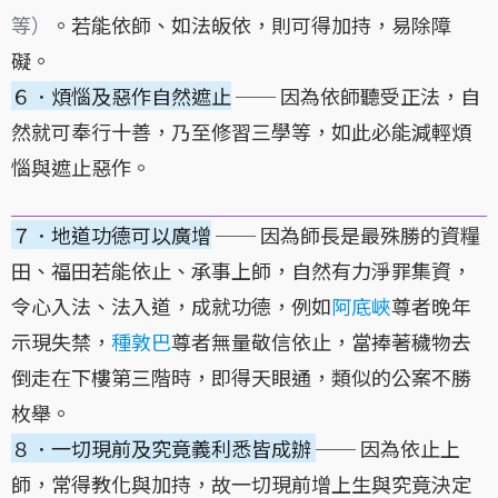
等）
。若能依師、如法皈依，則可得加持，易除障
礙。
６．煩惱及惡作自然遮止
── 因為依師聽受正法，自
然就可奉行十善，乃至修習三學等，如此必能減輕煩
惱與遮止惡作。
７．地道功德可以廣增
── 因為師長是最殊勝的資糧
田、福田若能依止、承事上師，自然有力淨罪集資，
令心入法、法入道，成就功德，例如
阿底峽
尊者晚年
示現失禁，
種敦巴
尊者無量敬信依止，當捧著穢物去
倒走在下樓第三階時，即得天眼通，類似的公案不勝
枚舉。
８．一切現前及究竟義利悉皆成辦
── 因為依止上
師，常得教化與加持，故一切現前增上生與究竟決定