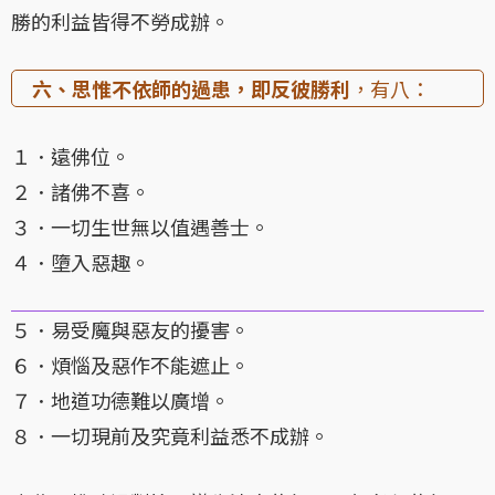
勝的利益皆得不勞成辦。
六、思惟不依師的過患，即反彼勝利
，有八：
１．遠佛位。
２．諸佛不喜。
３．一切生世無以值遇善士。
４．墮入惡趣。
５．易受魔與惡友的擾害。
６．煩惱及惡作不能遮止。
７．地道功德難以廣增。
８．一切現前及究竟利益悉不成辦。