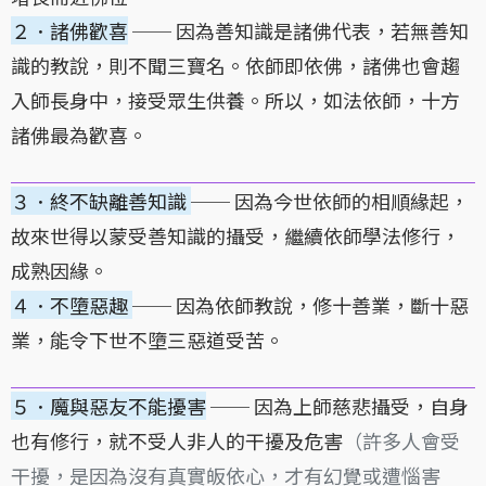
２．諸佛歡喜
── 因為善知識是諸佛代表，若無善知
識的教說，則不聞三寶名。依師即依佛，諸佛也會趨
入師長身中，接受眾生供養。所以，如法依師，十方
諸佛最為歡喜。
３．終不缺離善知識
── 因為今世依師的相順緣起，
故來世得以蒙受善知識的攝受，繼續依師學法修行，
成熟因緣。
４．不墮惡趣
── 因為依師教說，修十善業，斷十惡
業，能令下世不墮三惡道受苦。
５．魔與惡友不能擾害
── 因為上師慈悲攝受，自身
也有修行，就不受人非人的干擾及危害
（許多人會受
干擾，是因為沒有真實皈依心，才有幻覺或遭惱害