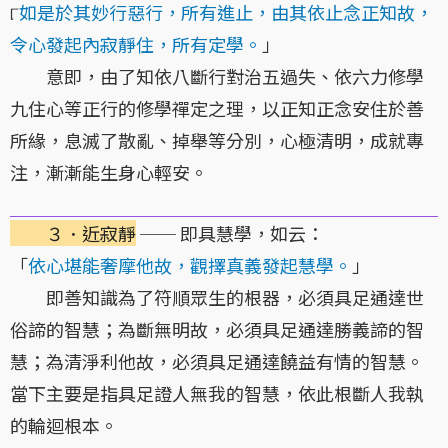
୮
如是於其妙行惡行，所有進止，由其依止念正知故，
令心發起內寂靜住，所有定學。
」
意即，由了知依八斷行對治五過失、依六力修學
九住心等正行的修學禪定之理，以正知正念安住於善
所緣，息滅了散亂、掉舉等分別，心極清明，成就專
注，漸漸能生身心輕安。
３．近寂靜
── 即具慧學，如云：
「
依心堪能奢摩他故，觀擇真義發起慧學。
」
即善知識為了符順眾生的根器，必須具足通達世
俗諦的智慧；為斷無明故，必須具足通達勝義諦的智
慧；為清淨利他故，必須具足通達饒益有情的智慧。
當下主要是指具足證人無我的智慧，依此根斷人我執
的輪迴根本。