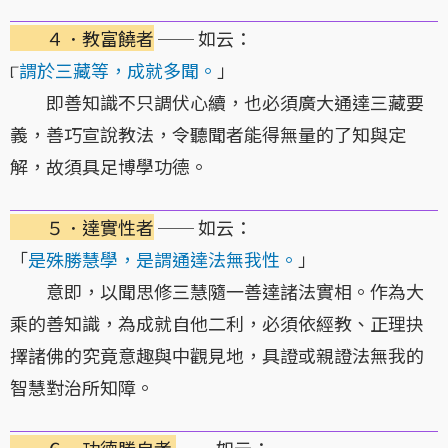
４．教富饒者
── 如云：
୮
謂於三藏等，成就多聞。
」
即善知識不只調伏心續，也必須廣大通達三藏要
義，善巧宣說教法，令聽聞者能得無量的了知與定
解，故須具足博學功德。
５．達實性者
── 如云：
「
是殊勝慧學，是謂通達法無我性。
」
意即，以聞思修三慧隨一善達諸法實相。作為大
乘的善知識，為成就自他二利，必須依經教、正理抉
擇諸佛的究竟意趣與中觀見地，具證或親證法無我的
智慧對治所知障。
６．功德勝自者
── 如云：