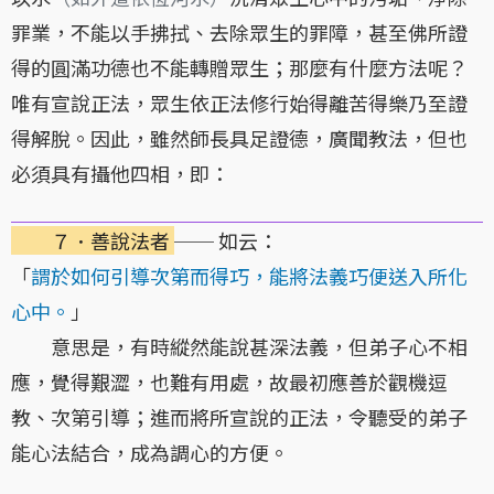
罪業，不能以手拂拭、去除眾生的罪障，甚至佛所證
得的圓滿功德也不能轉贈眾生；那麼有什麼方法呢？
唯有宣說正法，眾生依正法修行始得離苦得樂乃至證
得解脫。因此，雖然師長具足證德，廣聞教法，但也
必須具有攝他四相，即：
７．善說法者
── 如云：
「
謂於如何引導次第而得巧，能將法義巧便送入所化
心中。
」
意思是，有時縱然能說甚深法義，但弟子心不相
應，覺得艱澀，也難有用處，故最初應善於觀機逗
教、次第引導；進而將所宣說的正法，令聽受的弟子
能心法結合，成為調心的方便。