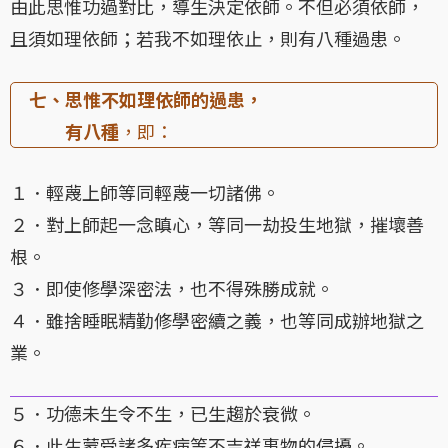
由此思惟功過對比，導生決定依師。不但必須依師，
且須如理依師；若我不如理依止，則有八種過患。
七、思惟不如理依師的過患，
有八種
，即：
１．輕蔑上師等同輕蔑一切諸佛。
２．對上師起一念瞋心，等同一劫投生地獄，摧壞善
根。
３．即使修學深密法，也不得殊勝成就。
４．雖捨睡眠精勤修學密續之義，也等同成辦地獄之
業。
５．功德未生令不生，已生趨於衰微。
６．此生蒙受諸多疾病等不吉祥事物的侵擾。