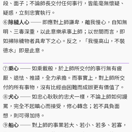
段、面子；不論師長交付任何事行，皆能毫無懷疑、
疑惑，立刻忠實執行。
⑥
除穢人心
── 即應對上師謙卑，離我慢心，自知無
明、三毒深重，以此意樂承事上師；以世間而言，即
如掃除穢物者具卑下之心。反之，「我慢高山，不裝
德水」即是此意。
⑦
乘心
── 如乘載般，於上師所交付的事行無有疲
厭、退怯、推諉，全力承擔。而事實上，對上師所交
付的所有事物，沒有比經由困難而成辦更有價值了。
⑧
犬心
── 如忠心耿耿的忠犬一樣，不論上師如何謾
罵，完全不起瞋心而接受，修心轉念；若不具負面
想，則可得加持。
⑨
船心
── 對上師的事業若大、若小、若多、若寡，