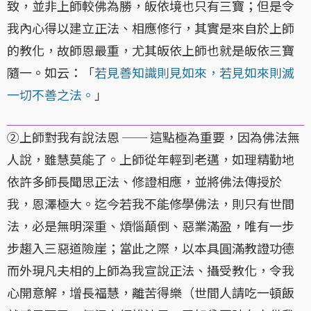
致，並非上師較佛為勝，皈依境也只有三寶；但是令
我內心得以建立正法、相應修行，其實是來自於上師
的教化，故師恩最重，尤其皈依上師也就是皈依三寶
隨一。如云：「
若見善知識則見如來，若見如來則滅
一切不善之法。
」
②上師對我有說法恩 ── 這點極為重要，因為佛法無
人說，雖慧莫能了。上師從年輕到老邁，如理精勤地
依許多師長聞思正法、修證相應，並將佛法傳授於
我，恩澤極大。迄今若我不能修學佛法，則只有世間
法，必是無明深重、煩惱顛倒、惡業滿盈，唯有一步
步趨入三惡道險崖；當此之際，以本具圓滿教證功德
而外現凡夫相的上師為我宣說正法、攝受教化，令我
心開意解，增長福慧，離苦得樂（世間人請吃一頓飯