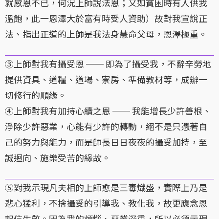
就感恩不已，何況上師說法恩；又如貧困時有人供我
溫飽，此一恩澤大於富有時受人資助）故對我宣說正
法、指出正道的上師是我法身慧命父母，恩澤極重。
③上師對我有攝受恩 ── 即為了攝受我，不辭辛勞地
提供資具、道糧、道場、寮房、準備教材等，成辦一
切修行的順緣。
④上師對我有加持心續之恩 ── 我能增長少許善根、
淨除少許惡業，心能有少許的轉動，絕不是只憑著自
己的努力與能力，而是師長日日夜夜的攝受加持，至
誠迴向、施樂受苦的緣故。
⑤對我示現凡夫相的上師愈是三毒熾盛，實際上乃是
悲心猛利，不捨攝受的引導我、教化我，故更應念恩
起信生敬。因為我的煩惱、惡業深重，所以必須示現