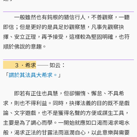
一般雖然也有鈍根的隨信行人，不善觀察，一聽
即信；但是更好的是具足妙觀察慧，凡事先觀察抉
擇、安立正理，再予接受，這樣較為堅固明確，也符
順於佛說的意趣。
３．希求
── 如云：
「
謂於其法具大希求。
」
即若有正住也具慧，但卻懶惰、懈怠、不具希
求，則也不得利益。同時，抉擇法義的目的既不是戲
論、文字遊戲，也不是獲得名聲的方便或謀生工具，
主要是為了調心而學。一開始就應如口渴而渴求喝水
般，渴求正法的甘露法雨滋潤自心，以此意樂與需要