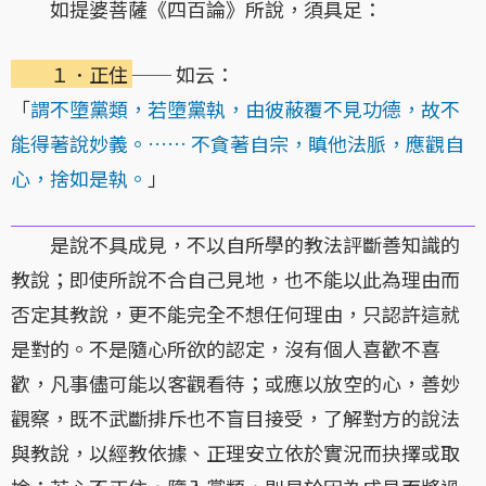
如提婆菩薩《四百論》所說，須具足：
１．正住
── 如云：
「
謂不墮黨類，若墮黨執，由彼蔽覆不見功德，故不
能得著說妙義。…… 不貪著自宗，瞋他法脈，應觀自
心，捨如是執。
」
是說不具成見，不以自所學的教法評斷善知識的
教說；即使所說不合自己見地，也不能以此為理由而
否定其教說，更不能完全不想任何理由，只認許這就
是對的。不是隨心所欲的認定，沒有個人喜歡不喜
歡，凡事儘可能以客觀看待；或應以放空的心，善妙
觀察，既不武斷排斥也不盲目接受，了解對方的說法
與教說，以經教依據、正理安立依於實況而抉擇或取