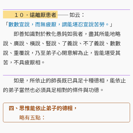
１０．遠離厭患者
── 如云：
「
數數宣說，而無疲厭，謂能堪忍宣說苦勞。
」
即善知識對於教化愚鈍如我者，盡其所能地略
說、廣說、橫說、豎說、了義說、不了義說、數數
說、重覆說，乃至弟子心開意解為止，皆能堪受其
苦，不具疲厭相。
如是，所依止的師長既已具足十種德相，能依止
的弟子當然也必須具足相對的條件與功德。
四、思惟能依止弟子的德相，
略有五點：