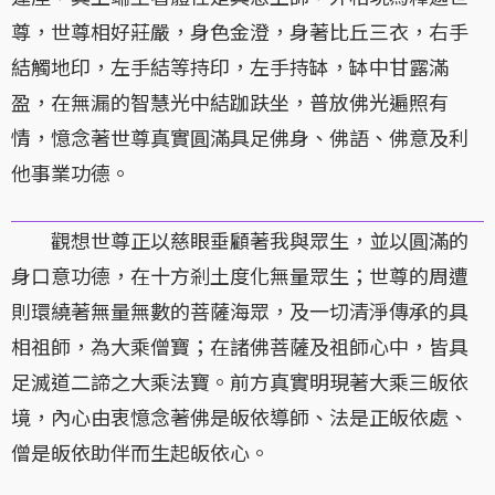
尊，世尊相好莊嚴，身色金澄，身著比丘三衣，右手
結觸地印，左手結等持印，左手持缽，缽中甘露滿
盈，在無漏的智慧光中結跏趺坐，普放佛光遍照有
情，憶念著世尊真實圓滿具足佛身、佛語、佛意及利
他事業功德。
觀想世尊正以慈眼垂顧著我與眾生，並以圓滿的
身口意功德，在十方剎土度化無量眾生；世尊的周遭
則環繞著無量無數的菩薩海眾，及一切清淨傳承的具
相祖師，為大乘僧寶；在諸佛菩薩及祖師心中，皆具
足滅道二諦之大乘法寶。前方真實明現著大乘三皈依
境，內心由衷憶念著佛是皈依導師、法是正皈依處、
僧是皈依助伴而生起皈依心。