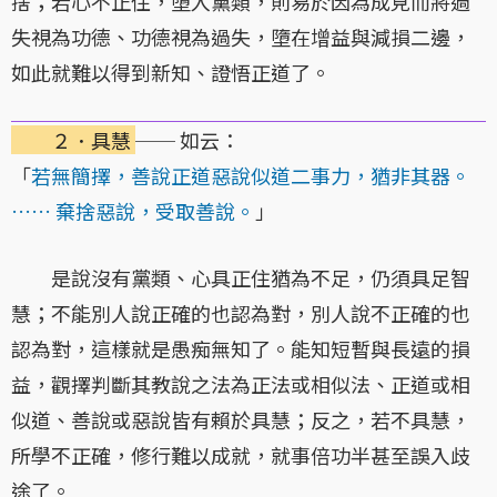
捨；若心不正住，墮入黨類，則易於因為成見而將過
失視為功德、功德視為過失，墮在增益與減損二邊，
如此就難以得到新知、證悟正道了。
２．具慧
── 如云：
「
若無簡擇，善說正道惡說似道二事力，猶非其器。
…… 棄捨惡說，受取善說。
」
是說沒有黨類、心具正住猶為不足，仍須具足智
慧；不能別人說正確的也認為對，別人說不正確的也
認為對，這樣就是愚痴無知了。能知短暫與長遠的損
益，觀擇判斷其教說之法為正法或相似法、正道或相
似道、善說或惡說皆有賴於具慧；反之，若不具慧，
所學不正確，修行難以成就，就事倍功半甚至誤入歧
途了。