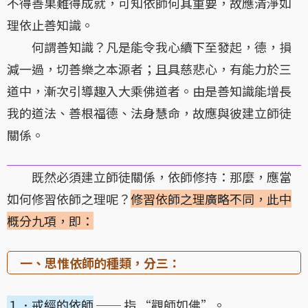
不得善果難得成就，可知依師何其重要，故應清淨如
理依止善知識。
何謂善知識？凡是能令我心續下至發起，德，損
減一過，切善樂之本源者；且具慈悲心，有能力於三
道中，漸次引導趣入大乘佛道者。由是善知識能增長
我的道法、善根福德、法身慧命，故應與彼建立師徒
關係。
既然必須建立師徒關係，依師修持：那麼，應當
如何修習依師之理呢？
修習依師之理廣略不同，此中
概分九項，即：
一、思惟依師的種類，分三：
１．戒經的依師
── 指 “觀師如佛”。