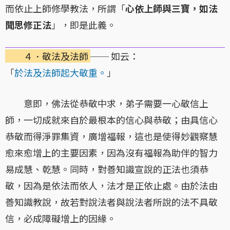
而依止上師修學教法，所謂「
心依上師與三寶，如法
聞思修正法
」，即是此義。
４．敬法及法師
── 如云：
「
於法及法師起大敬重。
」
意即，佛法從恭敬中求，弟子需要一心敬信上
師，一切成就來自於最根本的信心與恭敬；由具信心
恭敬而得淨罪集資，廣增福報，這也是使得妙觀察慧
愈來愈增上的主要因素，因為沒有福報為助伴的智力
易成慧、乾慧。同時，對善知識宣說的正法也須恭
敬，因為是依法而依人，法才是正依止處。由於法由
善知識教說，故若對說法者與說法者所說的法不具敬
信，必成障礙增上的因緣。