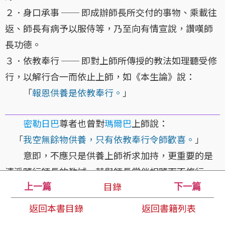
２．身口承事 ── 即成辦師長所交付的事物、乘載往
返、師長有病予以服侍等，乃至向有情宣說，讚嘆師
長功德。
３．依教奉行 ── 即對上師所傳授的教法如理聽受修
行，以解行合一而依止上師，如《本生論》說：
「
報恩供養是依教奉行。
」
密勒日巴
尊者也曾對
瑪爾巴
上師說：
「
我空無餘物供養，只有依教奉行令師歡喜。
」
意即，不應只是供養上師祈求加持，更重要的是
清淨隨行師長的教誡。若與師長常伴相隨而不修行，
目錄
意義不大；反之，未與師長相隨卻能如理修行則更具
上一篇
下一篇
意義，堪稱為如法具相的依師之理。
返回本書目錄
返回書籍列表