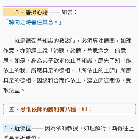
５．善攝心聽
── 如云：
「
聽聞之時善住其意。
」
就是聽受善知識的教說時，必須專注聽聞，如理
作意，亦即經上說「諦聽，諦聽，善思念之」的意
思。如是，身為弟子欲求依止善知識，應先了知「能
依止的我」所應具足的德相、「所依止的上師」所應
具足的德相，因緣和合而作依止，建立師徒關係，受
取法益。
五、思惟依師的勝利有八種
，即：
１．近佛位
── 因為依師教授，如理解行，漸得往上
增長而近佛位。