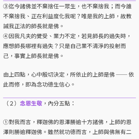
③迄今諸佛並不棄捨任一眾生，也不棄捨我；而今誰
不棄捨我、正在利益度化我呢？唯是我的上師，故教
誡我正法的師長就是佛。
④因我凡夫的覺受、業力不定，若見師長的過失時，
應想師長哪裡有過失？只是自己業不清淨的投射而
己，事實上師長就是佛。
由上四點，心中殷切決定，所依止的上師是佛 ── 依
此而修，即為念功德生信心。
（２）
念恩生敬
，內分五點：
①對我而言，釋迦佛的恩澤勝逾十方諸佛，上師的恩
澤則勝逾釋迦佛。雖然就功德而言，上師與佛無有二