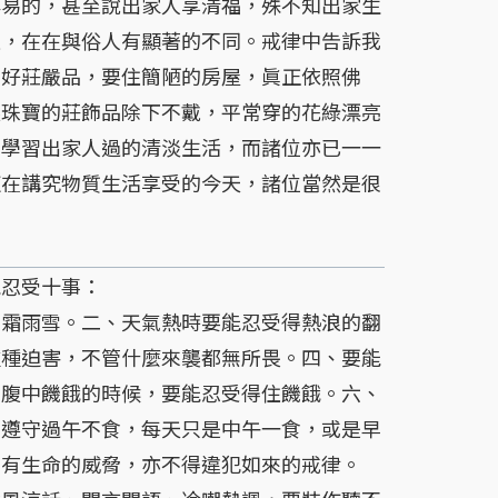
易的，甚至說出家人享清福，殊不知出家生
住，在在與俗人有顯著的不同。戒律中告訴我
飾好莊嚴品，要住簡陋的房屋，眞正依照佛
銀珠寶的莊飾品除下不戴，平常穿的花綠漂亮
即學習出家人過的清淡生活，而諸位亦已一一
這在講究物質生活享受的今天，諸位當然是很
忍受十事：
風霜雨雪。二、天氣熱時要能忍受得熱浪的翻
種種迫害，不管什麼來襲都無所畏。四、要能
、腹中饑餓的時候，要能忍受得住饑餓。六、
的遵守過午不食，每天只是中午一食，或是早
怕有生命的威脅，亦不得違犯如來的戒律。