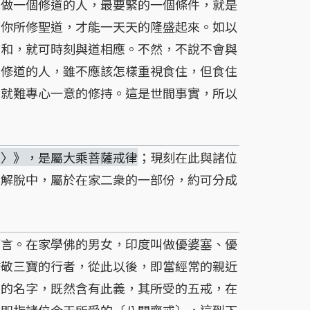
做一個修道的人，最要緊的一個條件，就是
那你所修聖道，才能一天天的隆盛起來。如以
安和，就可時刻與道相應。不然，不說不會與
佛修道的人，雖不應該怎樣重視食住，但食住
，就難專心一意的修持。這是世間事實，所以
經〉》，是屬大乘菩薩戒律
；現刻在此與諸位
別解脫中，屬於在家二衆的一部份，約可分成
言。在家學佛的男女，印度叫做優婆塞、優
歸敬三寶的行者，從此以後，即當經常的親近
身的名字，既然含有此義，其所受的五戒，在