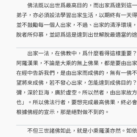
佛法既以出世爲最高目的，而出家爲達到這一
弟子，亦必須設法學習出家生活，以期終有一天
並不鼓勵每一個人出家，不過、出家的清淨環境
脫者所仰慕，並認爲這是達到出世解脫最適當的
出家一法，在佛教中，爲什麼看得這樣重要？
阿羅漢果，不論是大乘的無上佛果，都是要由出
在經中告訴我們，是由出家而成佛的，無有一佛
望將來成佛，若不發心出家，怎能達到成佛目的
彌，深於巨海，廣於虛空。所以然者，由出家故
也」。所以佛法行者，要想完成最高佛果，終必
根據佛經的宣示，那是絕對做不到的。
不但三世諸佛如此，就是小乘羅漢亦然。如依