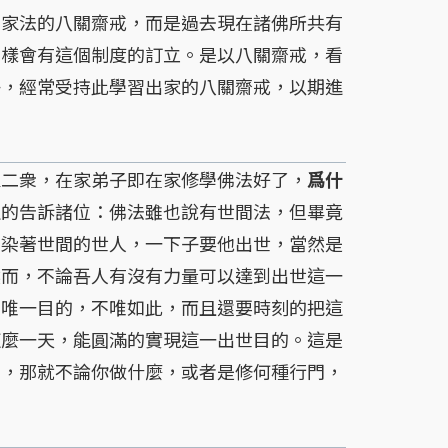
出家法的八關齋戒，而是過去現在諸佛所共有
同樣會有這個制度的訂立。是以八關齋戒，看
子，經常受持此學習出家的八關齋戒，以期進
二衆，在家弟子即在家修學佛法好了，
爲什
確的告訴諸位：佛法雖也說有世間法，但畢竟
。染著世間的世人，一下子要他出世，當然是
然而，不論吾人有沒有力量可以達到出世這一
爲唯一目的，不唯如此，而且還要時刻的把這
這麼一天，能圓滿的實現這一出世目的。這是
在，那就不論你做什麼，或者是修何種行門，