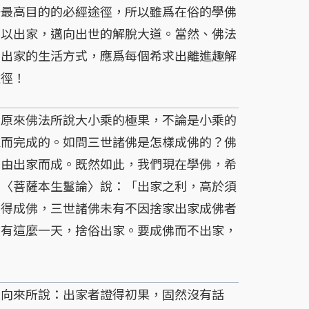
最高目的的必經途徑，所以雖爲在俗的學佛
得以出家，邁向出世的解脫大道。當然、佛法
，出家的生活方式，應爲每個希求出離進趣解
途徑！
原來佛法所說大小乘的極果，不論是小乘的
家而完成的。如問三世諸佛是怎樣成佛的？佛
不由出家而成。既然如此，我們現在學佛，希
？〈菩薩本生鬘論〉說：「出家之利，高於須
方得成佛，三世諸佛未有不因捨家出家成佛者
會有這麼一天，捨俗出家。要成佛而不出家，
向來所說：出家者證得初果，固然沒有話