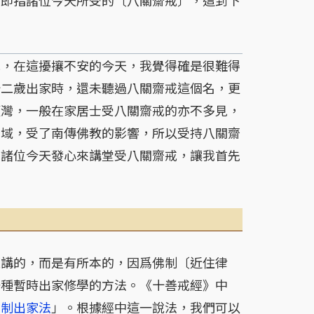
是即指諸位今天所受的〔八關齋戒〕，這到下
，在這擾攘不安的今天，我覺得確是很難得
十二歲出家時，還未聽過八關齋戒這個名，更
臺灣，一般在家居士受八關齋戒的亦不多見，
區域，受了南傳佛教的影響，所以受持八關齋
！諸位今天發心來講堂受八關齋戒，讓我首先
講的，而是有所本的，因爲佛制〔近住律
一種暫時出家修學的方法。《十善戒經》中
人制出家法
」。根據經中這一說法，我們可以