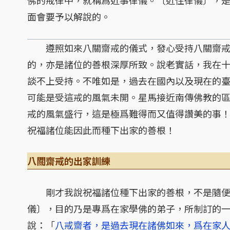
佛的戒律中，就稱爲近事律儀。〔近住律儀〕，
面會要予以解說的。
遵照如來八關齋戒的儀式，發心受持八關齋戒
的，亦是諸位的善根深厚所致。說老實話，我在
談不上受持。不唯如是，過去在國內以及現在的
可能是受這戒的風氣未開。星馬接近南傳佛教的
戒的風氣盛行，這是極爲難得而又值得讚美的事
祝福諸位能因此而種下出家的善根！
八關齋戒的出家訓練
剛才我說祝福諸位種下出家的善根，不是隨便
儀〕，目的乃是專爲在家學佛的弟子，所制訂的
說：「
八戒齋者，是過去現在諸佛如來，爲在家