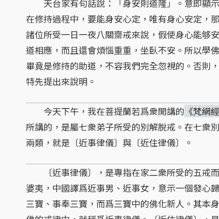
天台家有句話說：「身安則道隆」。意即顯示
在修持過程中，要能身安心定，唯有身心安定，
諸位所受一日一夜八關齋戒來說，假使身心能够
道相應，而且還會煩惱重重，坐臥不安。所以學
畢竟是修持的助道，不容我們完全忽視的。否則
特先提出來說明。
今天下午，我在菩提蘭若爲衆開講的
《梵網
所講的，是屬七衆弟子所受的別解脫戒。在七衆
兩類，就是〔近事律儀〕與〔近住律儀〕。
〔近事律儀〕，是專指在家二衆所受的五戒而
婆夷，中國譯爲近事男、近事女，意示一個發心
三寶、事奉三寶，而爲三寶中的佛化新人。其本