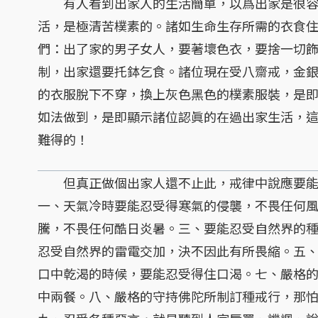
有人看到出家人的生活簡單，以爲出家是很容
活，是極清苦樸素的。諸如生命生存所需的衣食
們：出了家的男子女人，要著壞色衣，要捨一切
制，出家還要托鉢乞食。諸位現在受八齋戒，金
的衣服脫下不穿，換上灰色黑色的樸素服裝，是
如法做到，是即顯示諸位認眞的在過出家生活，
難得的！
但真正做個出家人還不止此，戒律中說應要能
一、天氣冷時要能忍受得寒氣的侵襲，不畏任何
騰，不畏任何酷日炎暑。三、要能忍受自然界的
忍受自然界的雷電交加，決不因此有所畏縮。五
口中乾渴的時候，要能忍受得住口渴。七、嚴格
中兩餐。八、嚴格的守持佛陀所制訂種戒行，那