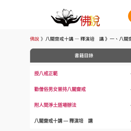
佛說
》
八關齋戒十講 — 釋演培 講 》
一、八關
書籍目錄
授八戒正範
勸僧俗男女普持八關齋戒
附人間淨土道場辦法
八關齋戒十講 — 釋演培 講