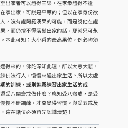
乃至出家者可以證得三果，在家衆證得不還
，在家出家，可說是平等的；但以在家身份欲
行人，沒有證阿羅漢果的可能，而是說他在證
漢果，而仍捨不得落髮出家的話，那就只可永
的。本此可知：大小乘的最高果位，例必均須
過得來的，佛陀深知此理，所以大慈大悲，
訓練佛法行人，慢慢來過出家生活。所以太虛
短期的訓練，或則進爲練習出家生活的戒
，還受八關齋戒做什麼？應知受八齋戒，是受
，慢慢不斷訓練，才會覺得習慣。與受五戒及
同，這在諸位必須首先認識清楚！