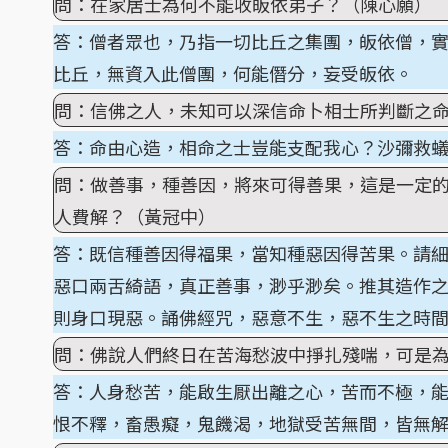
問：在家居士為何不能收皈依弟子？（陳心願）
答：僧者眾也，乃指一切比丘之集團，皈依僧，
比丘，無資入此僧團，何能僭分，妄受皈依。
問：信佛之人，未知可以深信命卜相士所判斷之
答：命由心造，相命之士豈能支配我心？沙彌救
問：做善事，種善因，將來可得善果，這是一定
人費解？（黃冠中）
答：既信種善因得福果，當知種惡因得苦果。請
惡口兩舌綺語，真正善事，渺乎渺矣。推其造作
則身口現惡。誦佛經咒，惡意不生，惡不生之時
問：佛說人們終日在苦海愁波中掙扎殘喘，可是
答：人身愁苦，能啟生厭出離之心，苦而不極，
恨不釋，畜愚癡，鬼饑渴，地獄受苦無間，皆無