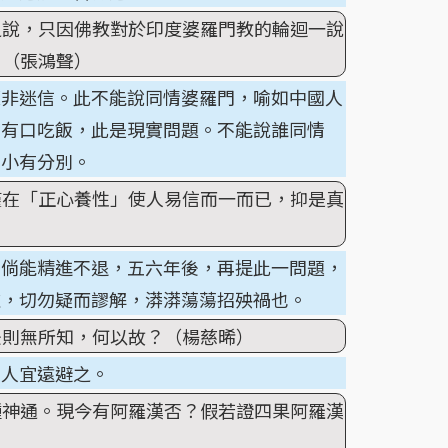
之說，只因佛教對於印度婆羅門教的輪迴一說
？（張鴻聲）
便非迷信。此不能說同情婆羅門，喻如中國人
皆有口吃飯，此是現實問題。不能說誰同情
，小有分別。
僅在「正心養性」使人易信而一而已，抑是真
，倘能精進不退，五六年後，再提此一問題，
虛，切勿疑而謬解，漭漭蕩蕩招殃禍也。
後則無所知，何以故？（楊慈晞）
道人宜遠避之。
種神通。現今有阿羅漢否？假若證四果阿羅漢