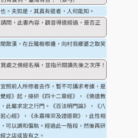
道也。夫如是，其真有道者，人何能知。
，請問，此書內容，觀音得道經過，是否正
般閒散漢，在丘隴樹根邊，向村翁鄉婆之取笑
有買處之佛經名稱，並指示閱讀先後之次序！
只宜照前人所修者去作，暫不可講求考據，是
人覺經》起，接研《四十二章經》，《佛遺教
》，此屬求定之行門。《百法明門論》，《八
般若心經》，《永嘉禪宗及證道歌》，此性相
相，可以調和偏執。經過此一階段，然後再研
佛經之店或皆有之。