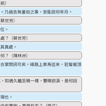
慧前）
來。乃過去無量劫之事，安能說何年月。
（蔡世芳）
數位。
異處？（蔡世芳）
此其異處。
如何？（陳林洲）
便合掌問訊可矣。緣路上車馬往來，若匐匍頂
感，如遇久離至親一樣，雙眼欲淚，是何因
表現也。
否仍有實例，臺灣有否？（張弓）