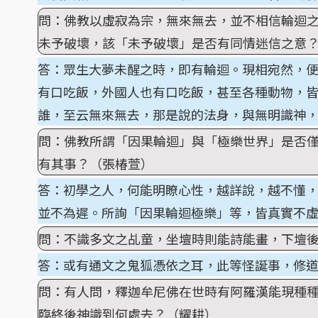
問：佛教以虛寂為宗，無來無去，並不相信輪迴
未予破壞，該「未予破壞」是否有同情迷信之意
答：眾生大夢未醒之時，即有輪迴。現相宛然，
有口吃飯，外國人也有口吃飯，甚至各種動物，
誰，至云無來無去，那是說的法身，與無明識神
問：佛教所謂「因果輪迴」與「極樂世界」是否
有其事？（張椿萱）
答：初學之人，何能明瞭心性，越詳說，越不懂
並不為遲。所詢「因果輪迴極樂」等，皆真實不
問：不識多文之乩童，坐壇時則能詩能畫，下壇
答：或有通文之鬼狐憑依之耳，此等怪誕事，修
問：有人問，釋迦牟尼佛在世時有阿羅漢能現種
臨終後神識到何處去？（耀耕）