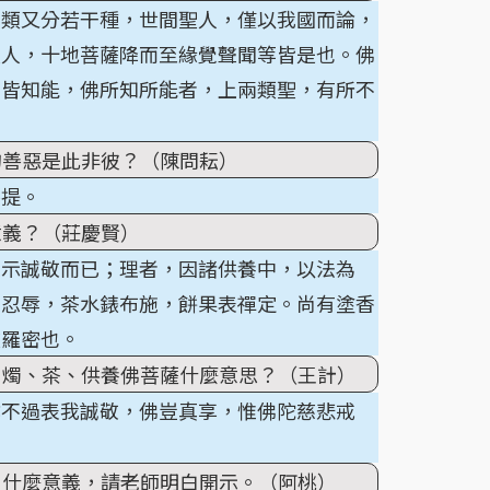
兩類又分若干種，世間聖人，僅以我國而論，
聖人，十地菩薩降而至緣覺聲聞等皆是也。佛
佛皆知能，佛所知所能者，上兩類聖，有所不
的善惡是此非彼？（陳問耘）
菩提。
意義？（莊慶賢）
表示誠敬而已；理者，因諸供養中，以法為
表忍辱，茶水錶布施，餅果表禪定。尚有塗香
波羅密也。
、燭、茶、供養佛菩薩什麼意思？（王計）
亦不過表我誠敬，佛豈真享，惟佛陀慈悲戒
，什麼意義，請老師明白開示。（阿桃）