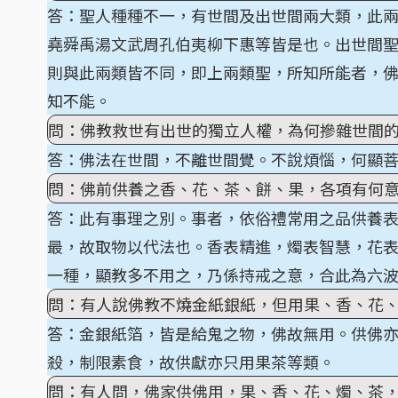
答：聖人種種不一，有世間及出世間兩大類，此
堯舜禹湯文武周孔伯夷柳下惠等皆是也。出世間
則與此兩類皆不同，即上兩類聖，所知所能者，
知不能。
問：佛教救世有出世的獨立人權，為何摻雜世間
答：佛法在世間，不離世間覺。不說煩惱，何顯
問：佛前供養之香、花、茶、餅、果，各項有何
答：此有事理之別。事者，依俗禮常用之品供養
最，故取物以代法也。香表精進，燭表智慧，花
一種，顯教多不用之，乃係持戒之意，合此為六
問：有人說佛教不燒金紙銀紙，但用果、香、花
答：金銀紙箔，皆是給鬼之物，佛故無用。供佛
殺，制限素食，故供獻亦只用果茶等類。
問：有人問，佛家供佛用，果、香、花、燭、茶