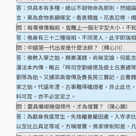
答：供具本有多種，總以不殺物命為原則，然細
言，果為食物表顯禪定，香表精進，花表忍辱，
問：每尊佛像胸前，皆雕上一個卍字型大小，不
答：佛身有三十二種瑞相，不同常人，此字即瑞
問：中國第一代出家是什麼法師？（釋心川）
答：佛教入華之始，周秦漢魏，尚無定論，何能
漢法本內傳，略云「時司空劉峻德及道士呂惠通
劉等為始。又據梁高僧傳及費長房三寶記，云曹
家之始。代遠年湮，古事難得確證者，非止此也
料可耳，亦不必定泥之。
問：要具備哪幾個條件，才為僧寶？（陳心願）
答：為獻身救度眾生，先捨離眷屬田產，入寺求
以至比丘具足等戒，方稱僧寶。佛家律制如是，