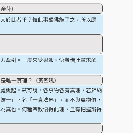
（余萍）
有大於此者乎？惟此事獨佛能了之，所以應
業力牽引。一度來受果報。悟者借此尋求解
）是唯一真理？（黃聖吼）
何處說起。茲可說，各事物各有真理，若歸納
法歸一」，名「一真法界」，而不與萬物俱，
名為真也。何種宗教悟得此理，且有把握辦得