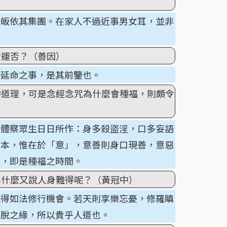
實皈依其集團。在家人不過近事男女耳，並非
命運否？（善因）
蟻延命之事，是其前鑒也。
的道理，可是念經念咒為什麼會種福，則頗令
細體察眾生日日所作：身多殺盜淫，口多妄語
之本，惟在於「意」，意善則身口現善，意惡
間，即是種福之時間。
為什麼又說人身難得呢？（黃冠中）
能得如法修行機會。若天則享樂忘憂，修羅瞋
解脫之緣，所以貴乎人道也。