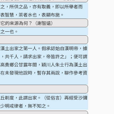
論之，所供之品，亦有取義，即以所舉者而
燭表智慧，茶者水也，表顯布施。
知它的來源為何？（謝智遠）
相之一也。
言漢土出家之第一人。假承認始自漢明帝，據
等，共千人，請求出家，帝皆許之」；便可謂
魏高貴鄉公甘露年間，穎川人朱士行為漢土出
，在未發現他說時，暫存其兩說，聊作參考資
比丘剃度，此謂出家。（從俗言）再經受沙彌
凡少明戒律者，無不知之。