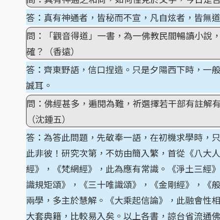
答：真有神通者，皆秘而不宣，凡自炫者，皆無
問：「觀音得道」一書，為一佛教民間暢讀小說
確？（香遠）
答：齊東野語，信口捏造。只是夕陽西下時，一
誠耳。
問：佛經甚多，遍閱為難，祈選擇若干部有註解
（沈鍾五）
答：為答此問題，先敬奉一語，在初機求學時，
此非彼！研究次第，不妨由簡入繁，首從《八大
經》，《梵網經》，此為應有常識。《淨土三經
識規矩頌》，《三十唯識頌》，《金剛經》，《
兩學，多主於慧解。《大乘起信論》，此融會性
大套典籍，比較易入矣。以上各書，諒台省流通