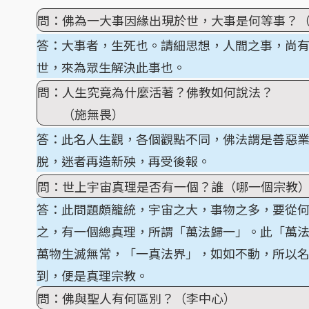
問：佛為一大事因緣出現於世，大事是何等事？
答：大事者，生死也。請細思想，人間之事，尚
世，來為眾生解決此事也。
問：人生究竟為什麼活著？佛教如何說法？
（施無畏）
答：此名人生觀，各個觀點不同，佛法謂是善惡
脫，迷者再造新殃，再受後報。
問：世上宇宙真理是否有一個？誰（哪一個宗教
答：此問題頗籠統，宇宙之大，事物之多，要從
之，有一個總真理，所謂「萬法歸一」。此「萬
萬物生滅無常，「一真法界」，如如不動，所以
到，便是真理宗教。
問：佛與聖人有何區別？（李中心）