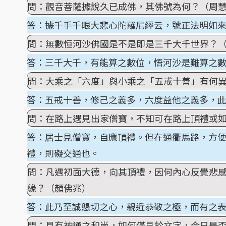
問：觀音菩薩據說久已成佛，其佛號為何？（周
答：據千手千眼大悲心陀羅尼經云，號正法明如
問：無數恒河沙佛國是不是即是三千大千世界？
答：三千大千，有能算之數位，悟河沙是難算之
問：大乘之「六度」與小乘之「五戒十善」有何
答：五戒十善，修己之義多，六度益他之義多，
問：在路上遇見出家僧寶，不知可在路上頂禮或
答：居士見僧寶，自應頂禮。但在通衢馬路，方
禮，則礙交通也。
問：凡遇初面大德，向其頂禮，因何內心反覺悲
緣？（顏佛兆）
答：此乃至誠懇切之心，親近恭敬之極，而有之
問：具有神通之和尚，如何僅見於文字，今日是