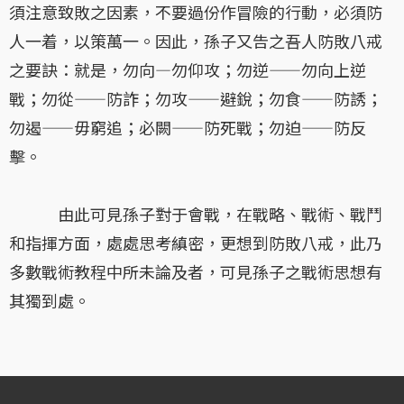
須注意致敗之因素，不要過份作冒險的行動，必須防
人一着，以策萬一。因此，孫子又告之吾人防敗八戒
之要訣：就是，勿向—勿仰攻；勿逆——勿向上逆
戰；勿從——防詐；勿攻——避銳；勿食——防誘；
勿遏——毋窮追；必闕——防死戰；勿迫——防反
擊。
由此可見孫子對于會戰，在戰略、戰術、戰鬥
和指揮方面，處處思考縝密，更想到防敗八戒，此乃
多數戰術教程中所未論及者，可見孫子之戰術思想有
其獨到處。