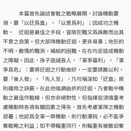
本篇首先論述會戰之戰略展開，討論機動要
領，要「以迂爲直」，「以患爲利」；因成功之機
動， 迂迴是最佳之手段，冒險犯難又爲誤敵而出其
不意之良策。但大部隊機動迂迴，更非易事；地形的
不明，敵情的難測，補給的困難，在在均足造成機動
之障礙。因此，孫子誥誡吾人，「軍爭篇利」，「軍
爭爲危」：要將迂迴之行動做好，一定要誘敵以利，
要「後人發」，「先人至」，乃可稱深知「迂直」原
則運用之訣竅。在此他強調曲折的迂迴，乃會戰中機
動之最佳作戰線，但亦非絕對性。但指揮官須慎重考
慮機動時各項有關因素之得失，首先考慮軍隊之機動
部署；他認爲全軍一齊機動，則行動滯鈍，必不能爭
奪戰略之利益；如不帶輜重同行，則輜重有被敵刧奪