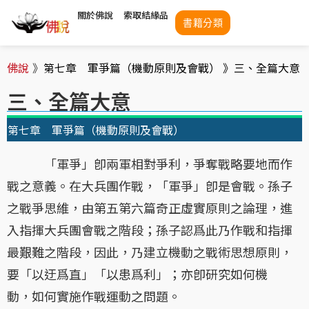
關於佛說
索取結緣品
書籍分類
佛說
》
第七章 軍爭篇（機動原則及會戰） 》
三、全篇大意
三、全篇大意
第七章 軍爭篇（機動原則及會戰）
「軍爭」卽兩軍相對爭利，爭奪戰略要地而作
戰之意義。在大兵團作戰，「軍爭」卽是會戰。孫子
之戰爭思維，由第五第六篇奇正虛實原則之論理，進
入指揮大兵團會戰之階段；孫子認爲此乃作戰和指揮
最艱難之階段，因此，乃建立機動之戰術思想原則，
要「以迂爲直」「以患爲利」；亦卽研究如何機
動，如何實施作戰運動之問題。