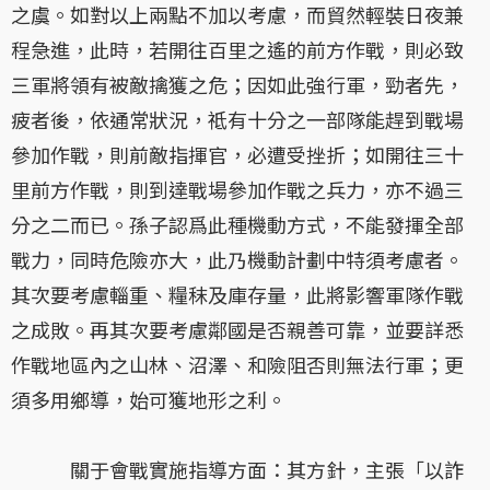
之虞。如對以上兩點不加以考慮，而貿然輕裝日夜兼
程急進，此時，若開往百里之遙的前方作戰，則必致
三軍將領有被敵擒獲之危；因如此強行軍，勁者先，
疲者後，依通常狀況，祗有十分之一部隊能趕到戰場
參加作戰，則前敵指揮官，必遭受挫折；如開往三十
里前方作戰，則到達戰場參加作戰之兵力，亦不過三
分之二而已。孫子認爲此種機動方式，不能發揮全部
戰力，同時危險亦大，此乃機動計劃中特須考慮者。
其次要考慮輜重、糧秣及庫存量，此將影響軍隊作戰
之成敗。再其次要考慮鄰國是否親善可靠，並要詳悉
作戰地區內之山林、沼澤、和險阻否則無法行軍；更
須多用鄉導，始可獲地形之利。
關于會戰實施指導方面：其方針，主張「以詐