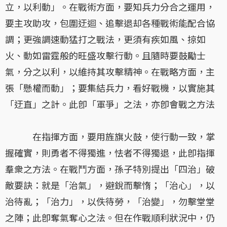
立，以利動」。在戰術方面，要知兵力分合之運用，
要主攻助攻，包圍迂迴、追擊退却各種戰術能配合協
調；更強調速動猛打之戰法，更須有疾如風、掠如
火、動如雷霆般的旺盛攻擊行動。且隨時要鼓勵士
氣，分之以利，以維持其攻擊精神。在戰略方面，主
張「懸權而動」；要集結兵力，看好戰機，以實施其
「迂直」之計。此卽「軍爭」之法，亦卽會戰之方法
在指揮方面，要用旌旗火鼓，使行動一致，掌
握確實，則勇者不得獨進，怯者不得獨退，此卽指揮
羣衆之方法。在戰鬥方面，孫子特別提出「四治」破
敵要訣：就是「治氣」，避銳而擊惰；「治心」，以
治待亂；「治力」，以佚待勞，「治變」，勿擊堂堂
之陣；此卽奪氣奪心之法。但在作戰順利狀況中，仍