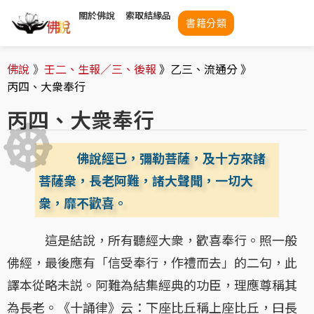
關於佛說
索取結緣品
書籍分類
佛說
》
壬二、生報／三、後報
》乙三、流通分 》
丙四、大衆奉行
丙四、大衆奉行
佛說經已，彌勒菩薩，及十方來諸
菩薩衆，長老阿難，諸大聲聞，一切大
衆，靡不歡喜。
這是結說，所有聽經大衆，歡喜奉行。照一般
佛經，最後應有「信受奉行，作禮而去」的二句，此
譯本從略未説。阿難為結集經典的功臣，理應尊稱其
為長老。《十誦律》云：下座比丘稱上座比丘，曰長