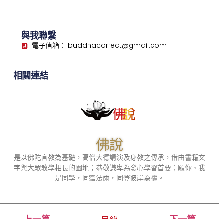
與我聯繫
電子信箱： buddhacorrect@gmail.com
相關連結
佛說
是以佛陀言教為基礎，高僧大德講演及身教之傳承，借由書籍文
字與大眾教學相長的園地；恭敬謙卑為發心學習首要；願你、我
是同學，同霑法雨，同登彼岸為禱。