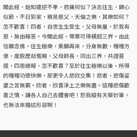
聞此經，始知違逆不孝，悲痛何似？決志往生，歸心
似箭，不日到家，親見慈父，天倫之樂，其樂如何？
怎不歡喜！四者，自思生生受生，父母無量，於我有
恩，無由報答。今聞此經，帶業可得横超三界。由此
信願念佛，往生極樂，乘願再來，分身無數，種種方
便，度脱歷劫冤親，父母師長，同出三界，共證菩
提，四恩總報，怎不歡喜？至於往生極樂以後，所得
的種種功德快樂，那更令人悲欣交集！悲者，悲傷娑
婆之苦無窮。欣者，欣喜淨土之樂無盡。這種悲傷歡
喜之情，讓各人自己去體會吧！恕我縱有天華妙筆，
也無法來描述形容啊！