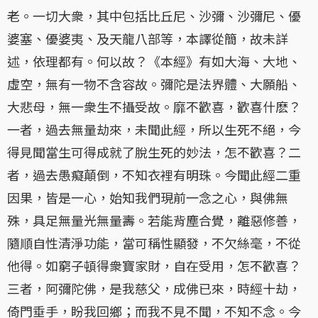
老。一切大衆，其中包括比丘尼、沙彌、沙彌尼、優
婆塞、優婆夷、及天龍八部等，本譯從簡，故未詳
述，依理都有。何以故？《本經》有如大海、大地、
虛空，無有一物不含容故。彌陀是法界體、大願船、
大悲母，無一衆生不攝受故。靡不歡喜，歡喜什麽？
一者，過去無量劫來，未聞此經，所以生死不絕，今
得見聞當生可得成就了脫生死的妙法，怎不歡喜？二
者，過去愚癡顛倒，不知衣裡有明珠。今聞此經二重
因果，皆是一心，始知我們現前一念之心，與佛無
殊，具足無量光無量壽。若能背塵合覺，離惡修善，
隨順自性清淨功能，當可稱性顯發，不欠絲毫，不從
他得。如窮子頓得衆寶家財，自在受用，怎不歡喜？
三者，阿彌陀佛，是我慈父，成佛已來，時經十劫，
倚門垂手，盼我回鄉；而我不見不聞，不知不念。今