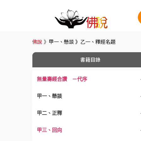
佛說
》
甲一、懸談 》
乙一、釋經名題
書籍目錄
無量壽經合讚 －代序
甲一、懸談
甲二、正釋
乙一、釋經名題
甲三、回向
乙二、顯教要義
乙一、序分
丙一、釋佛