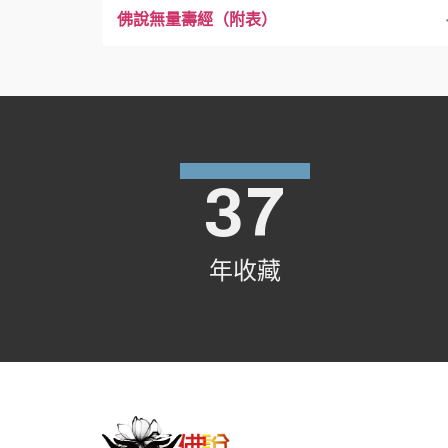
佛說無量壽經（附表）
乙三、明教行相
乙二、正宗分
丙二、釋説
丙一、總說
丙一、證信序
乙四、示教歸趣
乙三、流通分
丙三、釋無量壽
丙二、別說
丙一、信門
丙二、發起序
丙一、上求
丁一、信等五種成就
乙五、知經力用
丙四、釋經
丙二、願門
丙一、無信信
丙二、下化 〔下卷〕
丙一、歎經勸學
丁一、自他不二
丁二、聲聞菩薩會集
丁一、世尊現瑞
丁一、勝緣
乙六、藏乘所攝
丙三、念門
丙二、無願願
丙一、通説
丙二、彰說利益
丁二、性相不二
丁二、阿難請問佛
丁二、勝行
丁一、會五乘同歸一乘
丁一、舉聞益勸當受行
戊一、聲聞衆
戊一、遠緣
37
乙七、翻譯及弘傳
丙四、行門
丙三、無念念
丙二、别說
丙三、化周現瑞
丁三、因果不二
丁三、世尊歎許說
丁三、勝果
丁二、較勝劣勸修往生
丁二、教求見囑勿生疑
丁一、起願益
戊二、菩薩眾
戊二、近緣
戊一、法藏因地
戊一、三輩往生
己一、舉數歎徳
年收藏
丙四、無行行
丙一、譯人及譯本
丙四、大衆奉行
丁四、生佛不二
丁三、見彌陀示當明信
丁三、舉經益特留此經
丁二、得果益
戊一、讚歎阿難
戊二、至心精進
戊一、法藏成佛
戊二、十方稱歎
戊一、補處菩薩
己二、略出名號
己一、列名
己一、聞法發心
己一、佛國攝生總示
丙二、宏傳
丁五、性修不二
丁四、說疑城誡勿生疑
丁四、示五難生人重敬
戊二、讚歎如來
戊三、發大誓願
戊二、國土寶嚴
戊二、供佛歎德
戊一、教見彌陀／二、阿難求見
戊一、四果益／二、成佛益
己二、歎德
己二、出家修行
己一、請示修行
己一、所成佛身
己二、正明三輩往生
己一、長行
己一、位尊壽永
庚一、國皆正定
丁一、在印度方面
丁五、示化益十方往生
丁五、結勸修學
戊三、世尊許說
戊四、積功累德
戊三、光明無量
戊三、彌陀說法
戊三、壽佛放光／四、彼此相見
戊一、示不了佛智之過
己三、擧數
己一、歎出世本懷
己三、發菩提心
己二、正示行法
己一、結前生後
己二、所成佛土
己一、先明彼土所有
己二、偈頌
己二、身光微妙
庚一、歎權實二德
庚一、阿難申問
庚二、諸佛共讚
庚一、總舉三輩
庚一、諸佛稱嘆彌陀