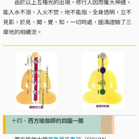
由於以上五種光的出現，修行人因而獲大神通，
能入水不溺，入火不焚，地不能阻，全身透明，立不
見影，於見、聞、覺、知，一切時處，圓滿證驗了三
摩地的相續流。
十四、
西方瑜伽師的四腦一腺
西方瑜伽大師
西魯萬馬魯頓
（SYLVAN