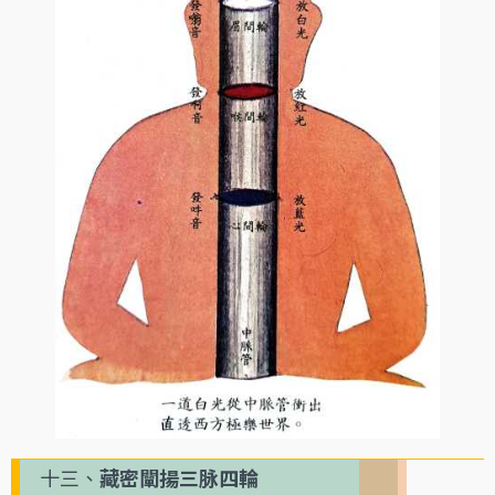
十三、
藏密闡揚三脉四輪