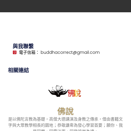
與我聯繫
電子信箱： buddhacorrect@gmail.com
相關連結
佛說
是以佛陀言教為基礎，高僧大德講演及身教之傳承，借由書籍文
字與大眾教學相長的園地；恭敬謙卑為發心學習首要；願你、我