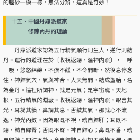
的腦砂一模一樣，無法分辨，這真是奇妙！
十五、
中國丹鼎派道家
修鍊內丹的理論
丹鼎派道家認為五行精氣順行則生人，逆行則結
丹。運行的道理在於〔收視返聽，潛神内照〕，一呼
一吸，悠悠綿綿，不疾不緩，不令間斷，然後息停念
住，神歸氣穴，氣與神合，人天無間，結成聖胎，名
為金丹。這裡所謂神，就是元氣；是宇宙魂，天地
根，五行精氣的淵藪。收視返聽，潛神内照，眼含其
光，耳凝其韻，鼻調其息，舌緘其氣，那就心不流
逸，神光內斂。因為眼既不視，魂自歸肝；耳既不
聽，精自歸腎；舌既不聲，神自歸心；鼻既不香，魂
自歸肺；四肢不動，意自歸脾。假如五者皆不漏，那