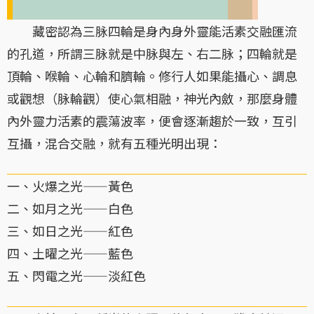
藏密認為三脉四輪是身內身外靈能活素交融匯流
的孔道，所謂三脉就是中脉與左、右二脉；四輪就是
頂輪、喉輪、心輪和臍輪。修行人如果能攝心、調息
或觀想（脉輪觀）使心氣相融，神光內斂，那麼身體
內外靈力活素的震蕩波率，便會逐漸趨於一致，互引
互攝，混合交融，就有五種光明出現：
一、火爆之光——黃色
二、如月之光——白色
三、如日之光——紅色
四、土曜之光——藍色
五、閃電之光——淡紅色