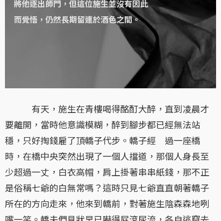
將他逐出師門，但這位施生並沒有因此
而覺悟，仍然長期留連於酒色之間。
有天，施生在青樓喝得酩酊大醉，直到凌晨才
要離開，當時他意識模糊，醉到腳步都已經無法站
穩，只好掏錢雇了頂轎子代步。轎子經 過一座橋
時，在橋中央突然出現了一個人擋道，那個人身長至
少超過一丈，白衣高帽，肩上掛著串串紙錢，那不正
是俗稱七爺的白無常嗎？這時只見七爺直直朝著轎子
所在的方向走來，他來到轎前，對著施生陰森森地咧
嘴一笑。轎夫們見狀早已嚇得屁滾尿流，各自逃竄去