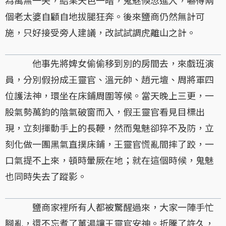
為萬無一失，結果天色一暗，鬼魅倏忽進入，嚇得兩
個老太婆自顧自地拔腿狂奔。後來鹽商仍然無計可
施，只好接受旁人建議，改試試調虎離山之計。
他事先將婢女偷偷移到別的房間去，來戲班演
員，分別假扮成王靈官、溫元帥、趙元壇、周將軍四
位護法神，環坐在床鋪周圍等候。當天晚上三更，一
股氣勢萬鈞的陰氣破窗而入，假王靈官看見目標出
現，立刻揮動手上的長鞭，然而鬼魅卻猝不及防，立
刻化做一團黑氣直撲床鋪，王靈官慌亂間摔了跤，一
口氣提不上來，頓時暈厥在地；就在這個時候，鬼魅
也同時失去了蹤影。
鹽商家裡所有人都被驚醒過來，大家一陣手忙
腳亂，還不忘煮了薑湯讓王靈官安神。折騰了許久，