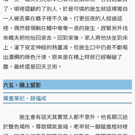
了，哪裡還顧的了別人，於是可憐的施生就這樣獨自
一人被丟棄在轎子裡不久後，打更巡夜的人經過這
裡，偶然發現躺在轎中奄奄一息的施生，趕緊另外找
來轎夫把他抬回家去。回到家後，家人將他扶坐到床
上，灌下安定神經的熱薑湯，但施生口中仍是不斷嘔
出濃稠的綠色汁液，原來是在橋上時就已經嚇破了
膽，最終還是回天乏術。
六五、牆上留影
庸盦筆記・薛福成
施生會有這天其實眾人都不意外，他長期沉迷
於聲色場所，導致精氣衰竭，老早就一腳踏進棺材裡