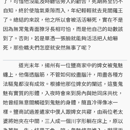
了，可惜他沒能及時聽信旁人的勸告，死期將至仍不
自知，終於使陰氣乘隙而入，年紀輕輕就去見閻羅王
了。總結的來說，他之所以會被活活嚇死，實在不是
因為無常鬼青面獠牙長相可怕，而是他自己的劫數該
到了。否則，若是單憑一張臉就能夠活活把人給嚇
死，那些轎夫們怎麼就安然無事了呢？
道光末年，揚州有一位鹽商家中的婢女被鬼魅
纏上，他傷透腦筋，不管如何絞盡腦汁，用盡各種方
法驅鬼都沒有成效。根據他那位婢女的闡述，這隻鬼
魅有實質的形體，入夜時會來到房內與她同床共枕，
她曾經無意間觸碰到鬼魅的身體，簡直冷得像冰一
樣。鹽商試過差遣家中僕人跟婢女共寢，由兩位老太
婆將她夾在中間，三人成一個川字形躺在床上，原以