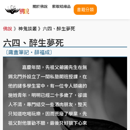
關於佛說
索取結緣品
書籍分類
佛說
》
神鬼談叢 》
六四、醉生夢死
六四、醉生夢死
〔庸盦筆記・薛福成〕
嘉慶年間，先祖父薌圃先生在無
錫北門外設立了一間私塾開班授課，在
他的諸多學生當中，有一位令人頭痛的
施姓青年，明明已經二十多歲了，卻識
人不清，專門結交一些酒肉朋友，整天
只知道吃喝玩樂，因而荒廢了學業，先
祖父對他屢勸不聽，最後只好狠下心來