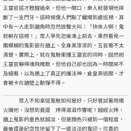
王靈官這才甦醒過來，但他一開口，衆人就發現他摔
斷了一支門牙。這時候僕人們點了蠟燭到處巡視，其
中有一人走到牆角時忽然放聲大叫：「快來人啊！鬼
就躲在這裡！」眾人爭先恐後湊上前去，果然看見一
團模糊的鬼影嵌在牆上，全身黑漆漆的，五官看不太
清楚。實際上，就在鬼魅衝撞王靈官的同時，固然把
王靈官嚇得魂飛魄散，但他自己卻也因為一時間來不
及細看，以為遇上了真正的護法神，倉皇奔逃間，才
會被卡在牆壁上動彈不得。
眾人不知拿這鬼魅如何是好，只好嘗試著用燭
火燒他，沒想到竟還 烤得滋滋作響呢！越經火烤，
牆上鬼影的墨色就越淡，但是顏色只褪到一個程度，
最後還是紀念性地留下了一道淡淡的鬼印。可喜的