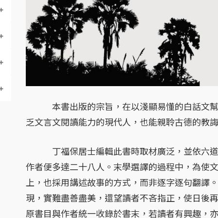
本書出版的宗旨，在以淺顯易懂的白話文幫助
乏文言文閱讀能力的現代人，也能親聆古德的教
丁福保居士編輯此書時取材廣泛，並依六道加
作者便多達二十八人。末學選譯的過程中，為使
上，也採用講述故事的方式，而非逐字逐句翻譯
現，實難盡善盡美，還望讀者不吝指正，使日後
原書目與作者統一收錄於書末，若讀者有興趣，