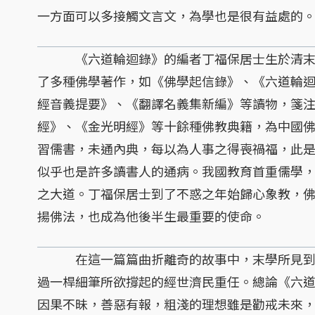
一方面可以多接觸文言文，為學也是很有益處的
《六道輪迴錄》的編者丁福保居士生於清末民
了多種佛學著作，如《佛學起信錄》、《六道輪
經音義提要》、《翻譯名義集新編》等讀物，箋
經》、《金光明經》等十餘種佛教典籍，為中國
習儒書，未通內典，每以為人事之得喪禍福，此
似乎也是許多讀書人的通病。我國教育首重儒學
之大道。丁福保居士到了不惑之年始歸心象教，
揚佛法，也成為他後半生最重要的使命。
在這一篇篇曲折離奇的故事中，末學所見到的
過一桿細筆所欲撐起的經世濟民重任。總論《六
因果不昧，善惡有報，粗淺的理想雖是勸戒未來