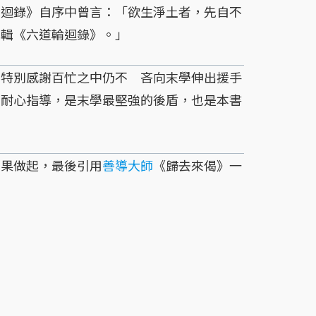
輪迴錄》自序中曾言：「欲生淨土者，先自不
因輯《六道輪迴錄》。」
別感謝百忙之中仍不 吝向末學伸出援手
的耐心指導，是末學最堅強的後盾，也是本書
果做起，最後引用
善導大師
《歸去來偈》一