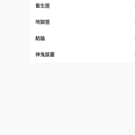
畜生道
三、天女下凡
六、順甯啞子
十七、通關護照
地獄道
四、失之交臂
七、壽由自取
十八、春暉難報
四一、人面豬身
結論
八、奢入儉難
十九、托夢乞子
四四、仁慈之殺
五四、壓脂地獄
神鬼談叢
十、僧來運轉
二十、馬氏乞食
四五、婆媳情深
五五、誦偈排苦
五八、實相坐化
十一、浮生若夢
二一、眢井荒魂
四七、冤冤相報
五七、獠婢傳法
六一、龍舒立化
六三、縊鬼求代
十二、夢迎五祖戒
二二、漠北戰場
六二、一念自誤
六四、醉生夢死
十三、斷臂和尚
二三、袴中美人
六六、鬼影幢幢
十四、採桑女子
二四、知錯能改
六七、兩江督署