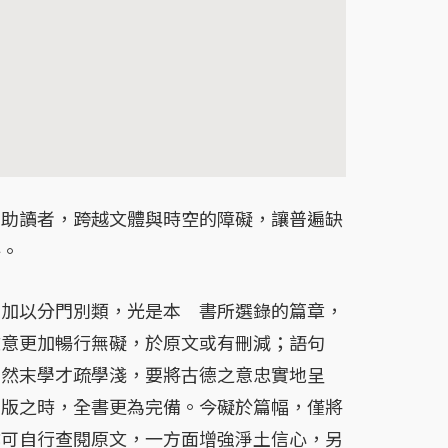
讀者，跨越文體與時空的障礙，讓普遍缺
誨。
以分門別類，光是本 書所選錄的篇章，
文意更加暢行無礙，於原文或有刪減；語句
。然末學才疏學淺，要將古德之意忠實地呈
再版之時，全書更為完備。今礙於篇幅，僅將
亦可自行查閱原文，一方面增強淨土信心，另