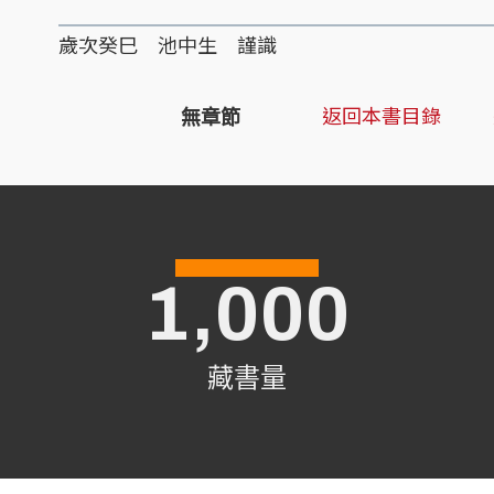
歲次癸巳 池中生 謹識
返回本書目錄
無章節
1,000
藏書量