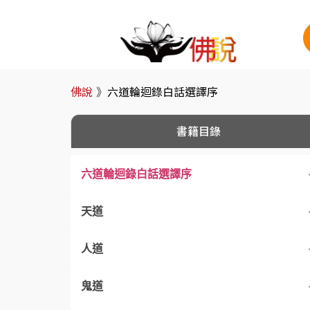
佛說
》
六道輪迴錄白話選譯序
書籍目錄
六道輪迴錄白話選譯序
天道
人道
一、冬祀天應
鬼道
二、曾德小記
五、善行得子