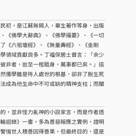
。
初，是江蘇無錫人，畢生著作等身，出版
迴、《佛學大辭典》、《佛學撮要》、《一切
注了《六祖壇經》、《無量壽經》、《金剛
佛學領域貢獻良多。丁福保居士曾言：「余少
是彼非者，迨至一棺戢身，萬事都已矣。」這
，然儒學雖是待人處世的根基，卻非了脫生死
佛法成為他生命中不可或缺的精神支柱；而闡
，並非怪力亂神的小說家言，而是作者透
道輪迴錄》一書，多為善惡報應之實例，證明
，警惕世人積善因得善果，但最終目的，還是