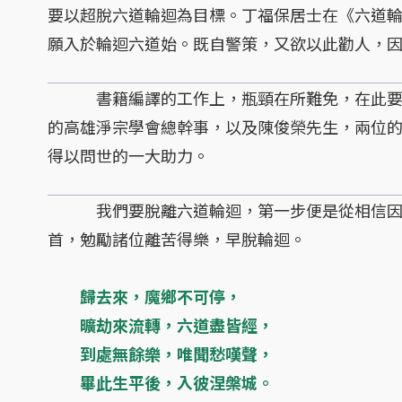
要以超脫六道輪迴為目標。丁福保居士在《六道
願入於輪迴六道始。既自警策，又欲以此勸人，
書籍編譯的工作上，瓶頸在所難免，在此要特
的高雄淨宗學會總幹事，以及陳俊榮先生，兩位
得以問世的一大助力。
我們要脫離六道輪迴，第一步便是從相信因
首，勉勵諸位離苦得樂，早脫輪迴。
歸去來，魔鄉不可停，
曠劫來流轉，六道盡皆經，
到處無餘樂，唯聞愁嘆聲，
畢此生平後，入彼涅槃城。