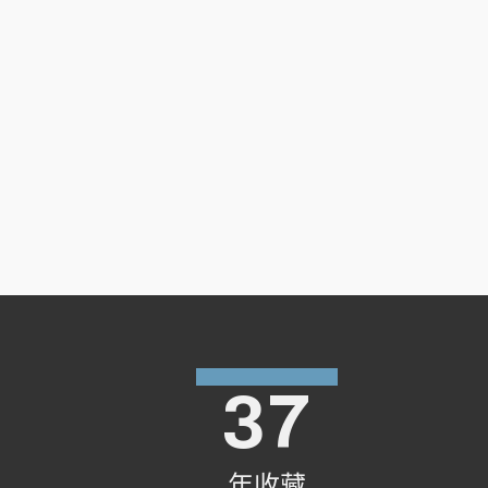
第六、明修心三昧耶
遇缘即修習
二証取其主
第六講
常學三總義．心改身如故
第七講 – 樂支不求苦
勿説支節缺．勿思他人事
不求於果報．莫敢雜毒食
第七、明修心學處
先治重煩惱．不求於果報
不求於深記
第八講
勿作世諍．不俟於狹路
一貫眾瑜伽
第九講
不可傷其要．氂載勿牛馱
一伏諸邪倒
捨命護二戒
第十講
功利莫爭先．勿作邪法用
初後修二事
勤學三難事
於境無偏黨 遍深研眾善
37
修心八頌
天莫變成魔
二境皆安忍
取三主要因
勿作顛倒知
氣量勿狹隘
修三不退失
不可以輕急．徹底善修習
勿作喜新念．勿貪著報取
一、我於虛空如母眾…
年收藏