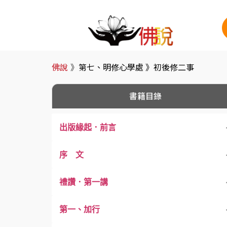
佛說
》
第七、明修心學處 》
初後修二事
書籍目錄
出版緣起．前言
序 文
禮讚．第一講
第一、加行