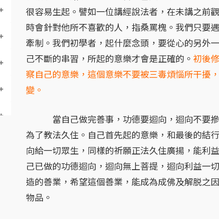
很容易生起。譬如一位講經說法者，在未講之前
時會針對他所不喜歡的人，指桑罵槐。我們只要
牽制。我們初學者，起什麼念頭，要從心的另外
己不斷的串習，所起的意樂才會是正確的。
初後
察自己的意樂，這個意樂不要被三毒煩惱所干擾
變。
當自己做完善事，功德要迴向，迴向不要摻雜
為了教法久住。自己首先起的意樂，和最後的結
向給一切眾生，同樣的祈願正法久住廣揚，能利
己已做的功德迴向，迴向無上菩提，迴向利益一
造的善業，希望這個善業，能成為成佛及解脱之
物品。