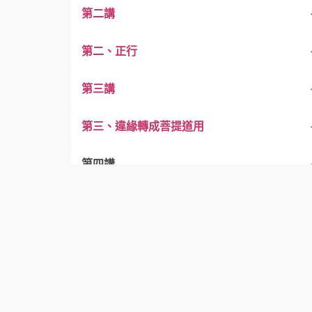
第二講
第二、正行
第三講
第三、違緣轉成菩提道用
取捨間雜修，彼二乘風修
第四講
先從自身取
第四、明一生修法
境毒善各三
違緣轉道用．眾過歸於一
第五講
威儀盡頌持
思眾皆有恩
大乘往生法 五力重威儀
攝教授心要 應修五種力
第五、明修心之量
四行勝方便
諸法歸一要