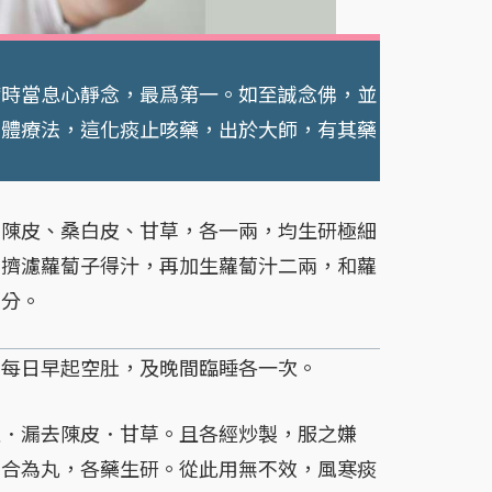
時當息心靜念，最爲第一。如至誠念佛，並
身體療法，這化痰止咳藥，出於大師，有其藥
陳皮、桑白皮、甘草，各一兩，均生研極細
，擠濾蘿蔔子得汁，再加生蘿蔔汁二兩，和蘿
五分。
每日早起空肚，及晚間臨睡各一次。
．漏去陳皮．甘草。且各經炒製，服之嫌
、合為丸，各藥生研。從此用無不效，風寒痰