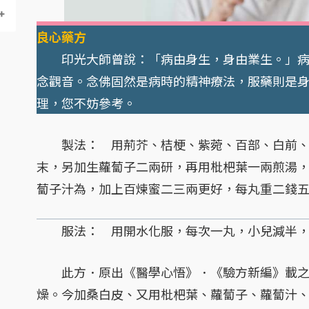
良心藥方
印光大師曾說：「病由身生，身由業生。」病
念觀音。念佛固然是病時的精神療法，服藥則是
理，您不妨參考。
製法： 用荊芥、桔梗、紫菀、百部、白前、
末，另加生蘿蔔子二兩研，再用枇杷葉一兩煎湯
蔔子汁為，加上百煉蜜二三兩更好，每丸重二錢
服法： 用開水化服，每次一丸，小兒減半，
此方．原出《醫學心悟》．《驗方新編》載之
燥。今加桑白皮、又用枇杷葉、蘿蔔子、蘿蔔汁