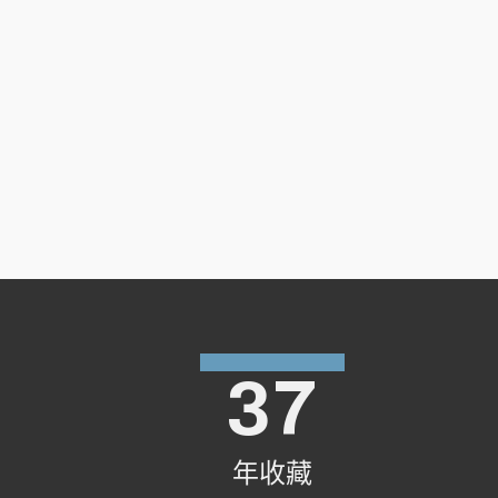
致郭莊悟居士書
復高邵麟居士書三
復雲南王德周居士書二
復馬契西居士書五
復周頌堯居士書
佛教以孝為本論
復甯德晉居士書
重刻佛說阿彌陀經序
復周智茂居士書
普賢行願品疏鈔擷序
金剛經次詁序
釋教三字經序
37
念佛三昧摸象記
年收藏
心經淺解序