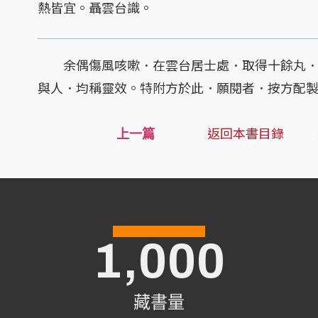
熱皆宜。聶雲台識。
余偶傷風咳嗽．在雲台居士處．取得十餘丸．
與人．均稱靈效。特附方於此．願閱者．按方配
返回本書目錄
上一篇
1,000
藏書量