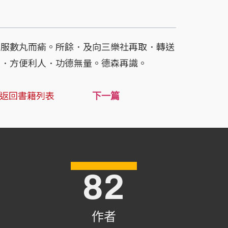
服數丸而瘉。所餘．及向三樂社再取．轉送
製．方便利人．功德無量。德森再識。
返回書籍列表
下一篇
82
作者