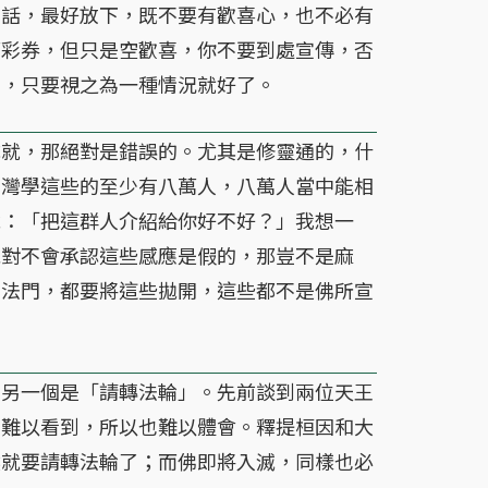
的話，最好放下，既不要有歡喜心，也不必有
萬彩券，但只是空歡喜，你不要到處宣傳，否
的，只要視之為一種情況就好了。
就，那絕對是錯誤的。尤其是修靈通的，什
台灣學這些的至少有八萬人，八萬人當中能相
說：「把這群人介紹給你好不好？」我想一
絕對不會承認這些感應是假的，那豈不是麻
等法門，都要將這些拋開，這些都不是佛所宣
另一個是「請轉法輪」。先前談到兩位天王
們難以看到，所以也難以體會。釋提桓因和大
然就要請轉法輪了；而佛即將入滅，同樣也必