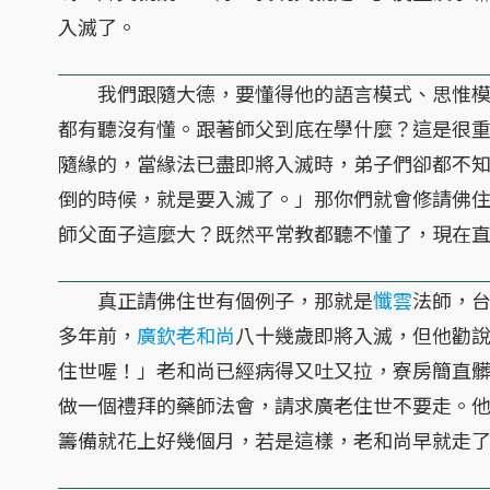
入滅了。
我們跟隨大德，要懂得他的語言模式、思惟模
都有聽沒有懂。跟著師父到底在學什麼？這是很
隨緣的，當緣法已盡即將入滅時，弟子們卻都不
倒的時候，就是要入滅了。」那你們就會修請佛
師父面子這麼大？既然平常教都聽不懂了，現在
真正請佛住世有個例子，那就是
懺雲
法師，
多年前，
廣欽老和尚
八十幾歲即將入滅，但他勸
住世喔！」老和尚已經病得又吐又拉，寮房簡直
做一個禮拜的藥師法會，請求廣老住世不要走。
籌備就花上好幾個月，若是這樣，老和尚早就走