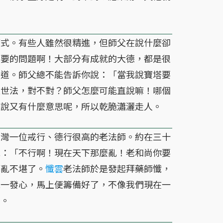
式。有些人雖然很精進，但師父在說什麼卻
重要的問題啊！大部分有成就的大德，都是很
知道。師父總不能告訴你說：「當我說寶塔要
住世法，對不對？師父怎麼可能直說嘛！哪個
直說又有什麼意思呢，所以乾脆瀟灑走人。
台灣一位戒行、德行很高的老法師。約在三十
說：「不行啊！現在天下那麼亂！老和尚你要
髒亂不堪了。
懺雲
老法師於是發起拜藥師懺，
他一發心，馬上便籌備好了，不像我們現在一
了。