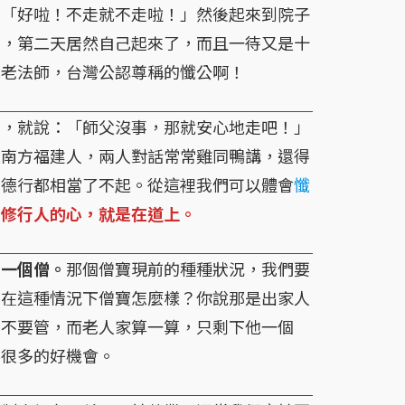
「好啦！不走就不走啦！」然後起來到院子
效，第二天居然自己起來了，而且一待又是十
雲老法師，台灣公認尊稱的懺公啊！
，就說：「師父沒事，那就安心地走吧！」
是南方福建人，兩人對話常常雞同鴨講，還得
、德行都相當了不起。從這裡我們可以體會
懺
正修行人的心，就是在道上。
，一個僧。
那個僧寶現前的種種狀況，我們要
。在這種情況下僧寶怎麼樣？你說那是出家人
人不要管，而老人家算一算，只剩下他一個
多很多的好機會。