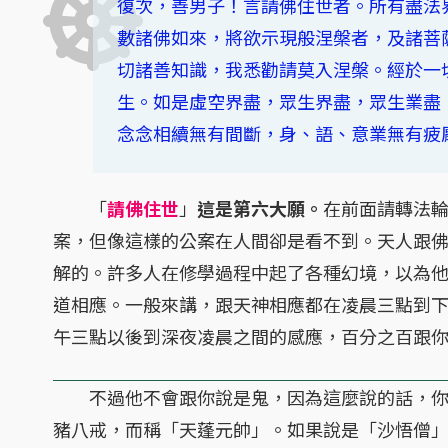
復次，善男子！言請佛住世者。所有盡法
數諸佛如來，將欲示現般涅槃者，及諸菩
切諸善知識，我悉勸請莫入涅槃。經於一
生。如是虛空界盡，眾生界盡，眾生業盡
念念相續無有間斷，身、語、意業無有疲
「
請佛住世
」
這是第六大願。
在前面請轉法
案，但像這樣的公案在人間卻是看不到。天人跟
解的。許多人在修學過程中起了各種幻境，以為
道相應。一般來講，跟天神相應都在凌晨三點到
午三點以後到深夜凌晨之間的感應，百分之百跟
不過他不會跟你說是鬼，因為這麼說的話，你
豬八戒，而稱「天蓬元帥」。如果說是「沙悟僧