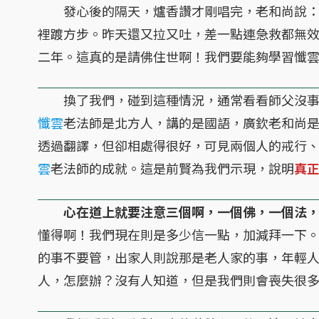
發心後的隔天，爐香讚才剛唱完，老和尚說：
裡踱方步。昨天還又拉又吐，差一點連急救都無
二年。這真的是請佛住世啊！我們要能夠學習懺
換了我們，碰到這種情況，通常看看師父沒事
懺雲
老法師是北方人，講的是國語，廣欽老和尚
透過翻譯，但卻相處得很好，可見兩個人的戒行
雲
老法師的成就。這是前賢為我們示現，說明
真
心在道上就要注意三個啊，一個佛，一個法
懂得啊！我們現在則是多少信一點，加減拜一下
的事不要管，出家人則說那是老人家的事，年輕
人，怎麼辦？沒有人知道，但是我們則會喪失很