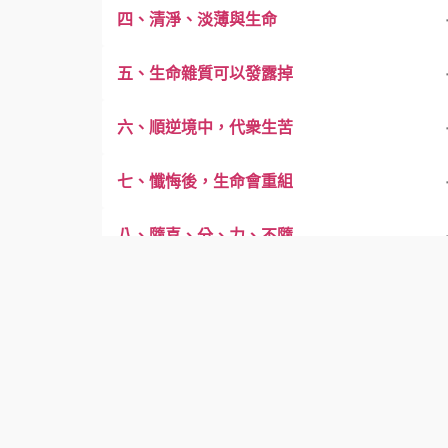
四、清淨、淡薄與生命
五、生命雜質可以發露掉
六、順逆境中，代衆生苦
七、懺悔後，生命會重組
八、隨喜、分、力、不隨
九、苦行與難行
十、生命覺醒，是轉法輪
十一、寶塔要倒，怎麼辦