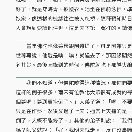
好了，就是穿海青、披幔衣。她坐在佛前念佛，
娘家。像這樣的機緣往往被人忽視，這種預知時
人會想到要請他住世，這是天下第一冤枉的。請
當年佛陀也像這樣跟阿難提了，可是阿難只是
世尊再說，他還是噢！噢！就過去了。那因緣顯
名其妙。最後因緣到的時候，佛陀就吃下那導火線
我們不知道，但佛陀曉得這種情況，那你們要
這樣的例子很多，南宋有位教化大眾很有成就的
個夢喔！夢到寶塔倒了。」大弟子道：「喔！不
只是在作夢，然後又過了七天；通常七天指的是
倒了，大概不能修了。」其他的弟子則說：「我
嗎？師父就說：「好，我明天就走。」反正沒事