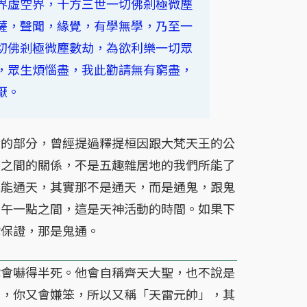
界虛空界，十方三世一切佛剎極微塵
薩，聲聞，緣覺，有學無學，乃至一
切佛剎極微塵數劫，為欲利樂一切眾
，眾生煩惱盡，我此勸請無有窮盡，
厭。
輪的部分，曾經提過釋提桓因跟大梵天王的公
佛之間的關係，不是五趣雜居地的我們所能了
他能通天，其實那不是通天，而是通鬼，跟鬼
下午一點之間，這是天神活動的時間。如果下
你保證，那是鬼通。
會嚇得半死。他會自稱齊天大聖，也不說是
」，你又會嫌笨，所以又稱「天雷元帥」，其