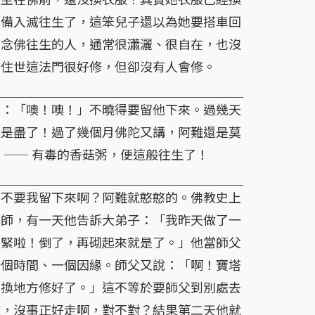
準備入滅往生了，這笨兒子還以為她要搭車回
日念佛往生的人，通常很瀟灑、很自在，也沒
佛住世這法門很好修，但卻沒有人會修。
：「噢！噢！」不曉得要留他下來。過幾天
然是盡了！過了幾個月佛陀又講，阿難還是莫
 —— 有毒的香菇粥，便這般往生了！
不要我留下來啊？阿難就憨憨的。佛教史上
禪師，有一天他告訴大弟子：「我昨天做了一
要緊啦！倒了，再砌起來就是了。」他當師父
一個時間、一個因緣。師父又說：「啊！寶塔
們換地方修好了。」這不等於要師父到別處去
嘛，沒事正好走啊，對不對？結果第二天他就