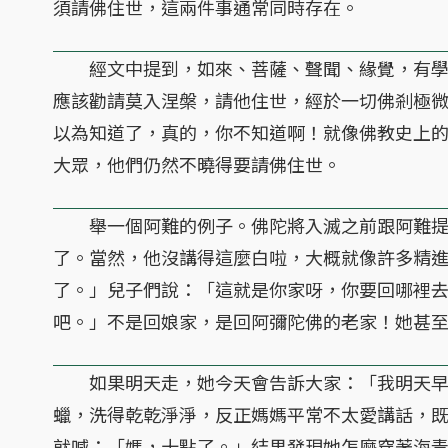
須請佛住世，這兩件事通常同時存在。
經文中提到，如來、菩薩、聲聞、緣覺，有學
應該勸請莫入涅槃，請他住世，經於一切佛剎極
以為知道了，真的，你不知道啊！就像佛教史上
大眾，他們仍然不曉得要請佛住世。
舉一個阿難的例子。佛陀將入滅之前跟阿難提
了。當然，他沒講得這麼白啦，大概就像許多精
了。」兒子們說：「這就是你家呀，你要回哪裡
吧。」不是回娘家，是回阿彌陀佛的老家！她甚
如果明天走，她今天會告訴大家：「我明天早
蠟，洗得乾乾淨淨，反正媽媽平常不太愛講話，
就喊：「媽，十點了。」結果發現她怎麼穿著海