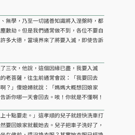
、無學，乃至一切諸善知識將入涅槃時，都
微塵數劫。但是我們通常做不到，各位不要自
的許多大德，當境界來了將要入滅，即使告訴
了三次，他說，這個因緣已盡，我要入滅
進的老菩薩，往生前通常會說：「我要回去
去啊？」傻媳婦就說：「媽媽大概想回娘家
至告訴你哪一天會回去。唉！你就是不懂啊！
上十點要走。」這孝順的兒子就趕快洗車打
既然要回娘家就載她去。兒子把車子洗好了，
青坐在佛前，還沒換衣服？其實她衣服已經換