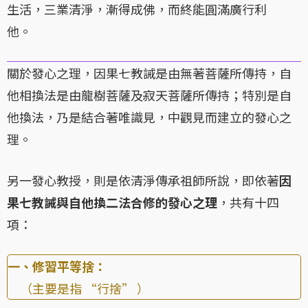
生活，三業清淨，漸得成佛，而終能圓滿廣行利
他。
關於發心之理，因果七教誡是由無著菩薩所傳持，自
他相換法是由龍樹菩薩及寂天菩薩所傳持；特別是自
他換法，乃是結合著唯識見，中觀見而建立的發心之
理。
另一發心教授，則是依清淨傳承祖師所說，即依著
因
果七教誡與自他換二法合修的發心之理
，共有十四
項：
一、修習平等捨：
（主要是指 “行捨” ）