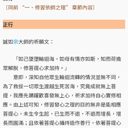
〔同前 “一、修習依師之理” 章節
內容
〕
正行
誠如
宗
大師的祈願文：
「如己墜墮輪迴海，如母有情亦如斯，知而荷擔
眾解脫，修菩提心求加持。」
意即，深知自他眾生輪迴流轉的情況並無不同，
為了救拔一切眾生渡越生死苦海，究竟成就無上菩
提，我應先踴躍歡喜發無上心，祈求加持自心實修相
應。由上述可知，修習發心之理的目的無非是能相應
菩提心，未生令生起，已生而不退，不退而增長，增
長而圓滿；且依著菩提心攝持造作善行，依著菩提心