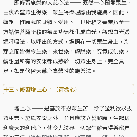
即修習施樂的大慈心法 ── 既然一心關愛眾生，
由衷希望眾生得樂，眾生得樂理應由我施與。因此，
觀想：惟願我的身軀、受用、三世所積之善業乃至十
方諸佛菩薩所積的無量功德都化成白光，觀想白光透
過呼吸法，以呼出的方式，遍照在一切眾生身上，剎
那之間皆得今生樂、來世樂、解脫樂、究竟成佛樂，
觀想盡所有的安樂都成熟於一切眾生身上，完全具
足，如是修習大慈心為體性的施樂法。
十三、修習增上心：
（荷擔心）
增上心 ── 是基於不忍眾生苦，除了猛利欲求拔
眾生苦、施與安樂之外，並且應該立誓發願，生起猛
利廣大的利他心，使令九法界一切眾生離苦得樂都是