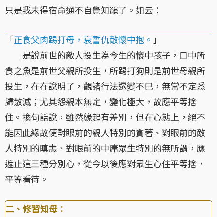
只是我未得宿命通不自覺知罷了。如云：
「
正食父肉踢打母，衰誓仇敵懷中抱。
」
是說前世的敵人投生為今生的懷中孩子，口中所
食之魚是前世父親所投生，所踢打狗則是前世母親所
投生，在在說明了，觀諸行法遷變不已，無常不定悉
歸散滅；尤其怨親本無定，變化極大，故應平等捨
住。換句話說，雖然緣起有差別，但在心態上，絕不
能因此緣故便對眼前的親人特別的貪著、對眼前的敵
人特別的瞋恚、對眼前的中庸眾生特別的無所謂，應
遮止這三種分別心，從今以後應對眾生心住平等捨，
平等看待。
二、修習知母：