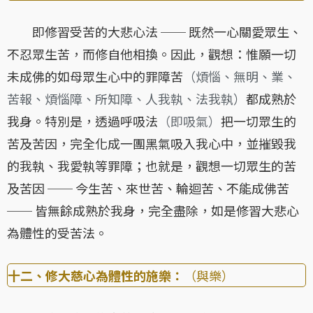
即修習受苦的大悲心法 ── 既然一心關愛眾生、
不忍眾生苦，而修自他相換。因此，觀想：惟願一切
未成佛的如母眾生心中的罪障苦
（煩惱、無明、業、
苦報、煩惱障、所知障、人我執、法我執）
都成熟於
我身。特別是，透過呼吸法
（即吸氣）
把一切眾生的
苦及苦因，完全化成一團黑氣吸入我心中，並摧毀我
的我執、我愛執等罪障；也就是，觀想一切眾生的苦
及苦因 ── 今生苦、來世苦、輪迴苦、不能成佛苦
── 皆無餘成熟於我身，完全盡除，如是修習大悲心
為體性的受苦法。
十二、修大慈心為體性的施樂：
（與樂）