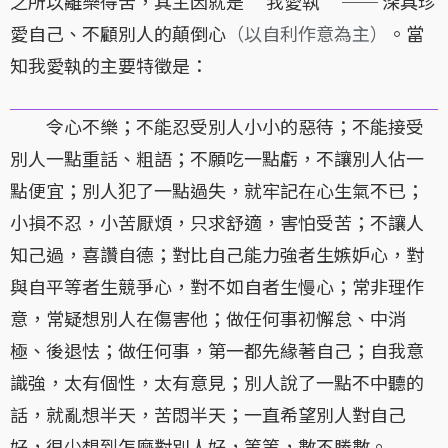
之所以離樂得苦，其主因就是 “我愛執” ── 深具珍
愛自己、不顧別人的顛倒心
（以自利作意為主）
。當
知我愛執的主要特徵是：
令心不樂；不能忍受別人小小的惡待；不能接受
別人一點重話、粗語；不願吃一點虧，不讓別人佔一
點便宜；別人犯了一點過失，就牢記在心生氣不已；
小損不忍，小苦厭煩，只求舒適，害怕受苦；不讓人
知己過，喜讚自德；對比自己能力強者生嫉妒心，對
與自平等者生競爭心，對不如自者生慢心；常非理作
意，常疑想別人在傷害他；做任何事初懈怠、中消
極、後退怯；做任何事，第一都先緣著自己；自我意
識強，太有個性，太有意見；別人說了一點不中聽的
話，就亂想半天，苦悶半天；一直希望別人對自己
好，很少想到怎麼對別人好，等等，數不勝數。