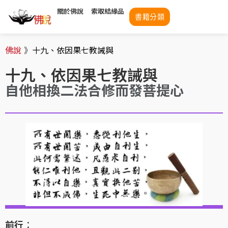
關於佛說
索取結緣品
書籍分類
佛說
》
十九、依因果七教誡與
十九、依因果七教誡與
自他相換二法合修而發菩提心
前行
：