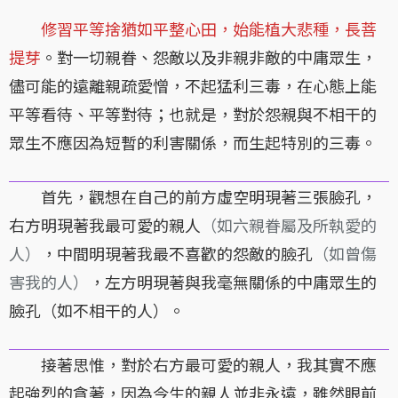
修習平等捨猶如平整心田，始能植大悲種，長菩
提芽
。對一切親眷、怨敵以及非親非敵的中庸眾生，
儘可能的遠離親疏愛憎，不起猛利三毒，在心態上能
平等看待、平等對待；也就是，對於怨親與不相干的
眾生不應因為短暫的利害關係，而生起特別的三毒。
首先，觀想在自己的前方虛空明現著三張臉孔，
右方明現著我最可愛的親人
（如六親眷屬及所執愛的
人）
，中間明現著我最不喜歡的怨敵的臉孔
（如曾傷
害我的人）
，左方明現著與我毫無關係的中庸眾生的
臉孔（如不相干的人）。
接著思惟，對於右方最可愛的親人，我其實不應
起強烈的貪著，因為今生的親人並非永遠，雖然眼前