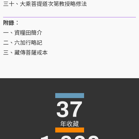
三十、大乘菩提道次第教授略修法
附錄
：
一、資糧田簡介
二、六加行略記
三、藏傳菩薩戒本
37
年收藏