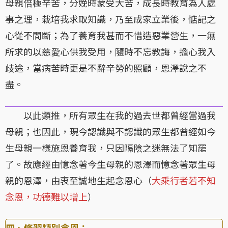
母親倍極辛苦，分娩時蒙受大苦，成長時教育為人處
事之理，栽培我求取知識，乃至成家立業後，惦記之
心從不間斷；為了養育我甚而不惜造惡業營生，一無
所求的以慈愛心供我受用，隨時不忘教誨，擔心我入
歧途，當病苦時更是不辭辛勞的照顧，恩澤說之不
盡。
以此類推，所有眾生在我的過去世都曾經當過我
母親；也因此，現今認識與不認識的眾生都曾經如今
生母親一樣施恩養育我，只因隔陰之迷無法了知罷
了。故應經由憶念著今生母親的恩澤而憶念著眾生母
親的恩澤，由衷至誠地生起念恩心（
大乘行者若不知
念恩，功德難以增上
）
四、修習特別念恩：