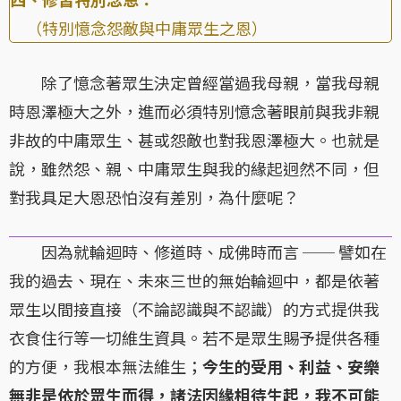
（特別憶念怨敵與中庸眾生之恩）
除了憶念著眾生決定曾經當過我母親，當我母親
時恩澤極大之外，進而必須特別憶念著眼前與我非親
非故的中庸眾生、甚或怨敵也對我恩澤極大。也就是
說，雖然怨、親、中庸眾生與我的緣起迥然不同，但
對我具足大恩恐怕沒有差別，為什麼呢？
因為就輪迴時、修道時、成佛時而言 ── 譬如在
我的過去、現在、未來三世的無始輪迴中，都是依著
眾生以間接直接（不論認識與不認識）的方式提供我
衣食住行等一切維生資具。若不是眾生賜予提供各種
的方便，我根本無法維生；
今生的受用、利益、安樂
無非是依於眾生而得，諸法因緣相待生起，我不可能