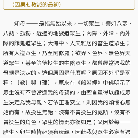
（因果七教誡的最初）
知母 ── 是指無始以來，一切眾生，譬如八寒、
八熱、孤獨、近邊的地獄道眾生；內障、外障、內外
障的餓鬼道眾生；大海中、人天雜居的畜生道眾生；
所有人道眾生，乃至阿修羅；欲界、色界、無色界天
道眾生，甚至等待投生的中陰眾生，都曾經當過我的
母親是決定的。這個原因是什麼呢？原因不外乎是兩
種：〔教〕與〔理〕，原來在《般若經》中佛明示了
眾生沒有不曾當過我的母親的，由聖言量得以證成眾
生決定為我母親。若依正理安立，則因我的煩惱心無
始而有，故投生無始，沒有不曾投生的處所，沒有不
曾投生的角色，眾生的情況亦復如是；又因於每一一
胎生、卵生時皆必須有母親，因此我與眾生必定有過