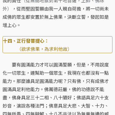
我的責任
（從無間地獄到第十地菩薩，上師、佛除
外）
，從而堅固誓願由我一人親自荷擔，將一切尚未
成佛的眾生都安置於無上佛果，決斷立誓，發起如是
增上心。
十四、正行發菩提心：
（欲求佛果，為求利他故）
要有圓滿能力才可以圓滿誓願，但是，不用說度
化一切眾生，連幫助一個眾生，我現在也都沒有一點
能力。那麼誰具足圓滿能力呢？只有佛，只有成佛才
圓滿具足利他能力。佛萬德莊嚴，佛的功德說不能
盡，佛身具足三十二相、八十隨好；佛語具足六十支
妙音，演說各種法門；佛意具足大悲、大智、十力、
四無所畏、四無礙解、十八不共法以及無量無邊的威