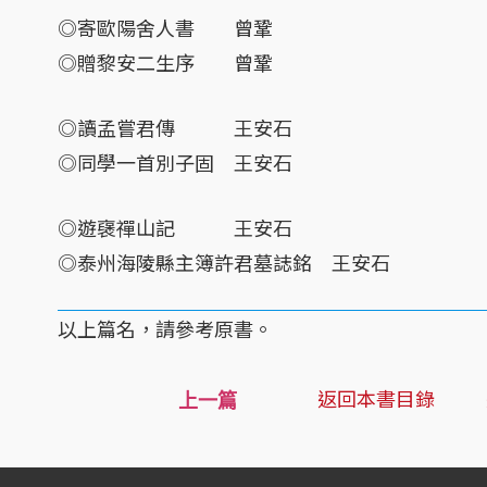
◎寄歐陽舍人書 曾鞏
◎贈黎安二生序 曾鞏
◎讀孟嘗君傳 王安石
◎同學一首別子固 王安石
◎遊襃禪山記 王安石
◎泰州海陵縣主簿許君墓誌銘 王安石
以上篇名，請參考原書。
返回本書目錄
上一篇