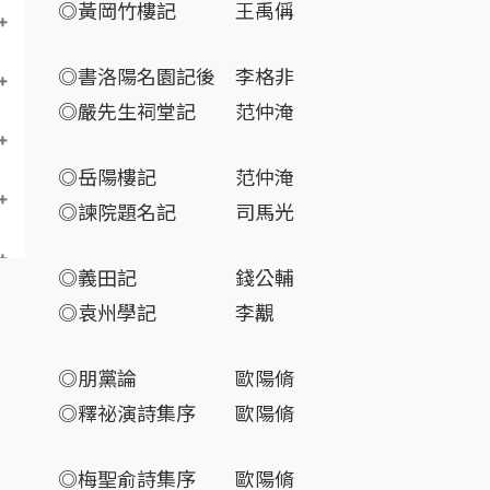
◎黃岡竹樓記 王禹偁
◎書洛陽名園記後 李格非
◎嚴先生祠堂記 范仲淹
◎岳陽樓記 范仲淹
◎諫院題名記 司馬光
◎義田記 錢公輔
◎袁州學記 李覯
◎朋黨論 歐陽脩
◎釋祕演詩集序 歐陽脩
◎梅聖俞詩集序 歐陽脩