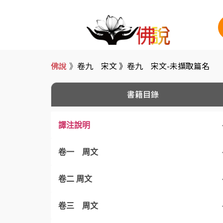
佛說
》
卷九 宋文 》
卷九 宋文-未擷取篇名
書籍目錄
譯注說明
卷一 周文
曹劌論戰
卷二 周文
卷三 周文
介之推不言祿
齊國佐不辱命