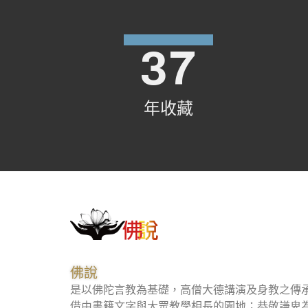
37
年收藏
佛說
是以佛陀言教為基礎，高僧大德講演及身教之傳
借由書籍文字與大眾教學相長的園地；恭敬謙卑