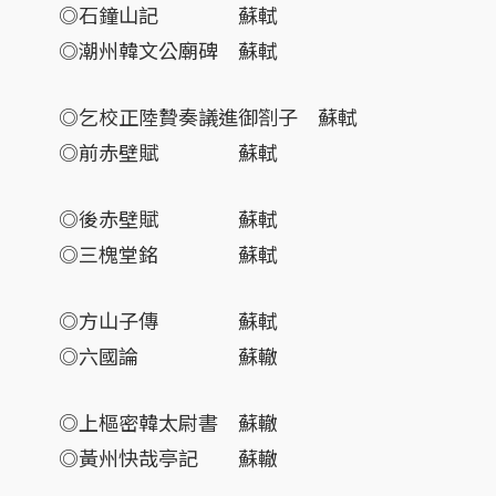
◎石鐘山記 蘇軾
◎潮州韓文公廟碑 蘇軾
◎乞校正陸贄奏議進御劄子 蘇軾
◎前赤壁賦 蘇軾
◎後赤壁賦 蘇軾
◎三槐堂銘 蘇軾
◎方山子傳 蘇軾
◎六國論 蘇轍
◎上樞密韓太尉書 蘇轍
◎黃州快哉亭記 蘇轍