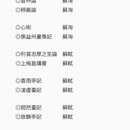
◎管仲論 蘇洵
◎辨姦論 蘇洵
◎心術 蘇洵
◎張益州畫像記 蘇洵
◎刑賞忠厚之至論 蘇軾
◎上梅直講書 蘇軾
◎喜雨亭記 蘇軾
◎凌虛臺記 蘇軾
◎超然臺記 蘇軾
◎放鶴亭記 蘇軾