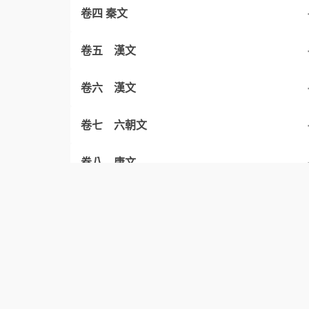
展喜犒師
駒支不屈於晉
召公諫厲王止謗
卷四 秦文
卷五 漢文
燭之武退秦師
祁奚請免叔向
單子知陳必亡
蘇秦以連橫說秦
卷六 漢文
蹇叔哭師
晏子不死君難
申胥諫許越成
范雎說秦王
外戚世家序
卷七 六朝文
卷一 周文－未擷取篇名
季札觀周樂
虞師晉師滅夏陽
鄒忌諷齊王納諫
滑稽列傳
鼂錯論貴粟疏
卷八 唐文
子產壞晉館垣
晉獻公殺世子申生
顏獨說齊王
卷五 漢文－未擷取篇名
李陵答蘇武書
陳情表
卷九 宋文
卷二 周文－未擷取篇名
有子之言似夫子
馮諼客孟嘗君
馬援誡兄子嚴敦書
歸去來辭
諫太宗十思疏
杜蕢揚觶
唐雎說信陵君
卷六 漢文－未擷取篇名
卷七 六朝文未擷取篇名
春夜宴桃李園序
縱囚論
卷十 明文
卷三 周文－未擷取篇名
卷四 秦文－未擷取篇名
陋室銘
范增論
司馬季主論卜