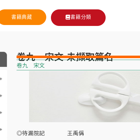
書籍典藏
書籍分類
卷九 宋文-未擷取篇名
卷九 宋文
◎待漏院記 王禹偁