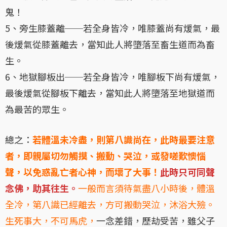
鬼！
5、旁生膝蓋離──若全身皆冷，唯膝蓋尚有煖氣，最
後煖氣從膝蓋離去，當知此人將墮落至畜生道而為畜
生。
6、地獄腳板出──若全身皆冷，唯腳板下尚有煖氣，
最後煖氣從腳板下離去，當知此人將墮落至地獄道而
為最苦的眾生。
總之：
若體溫未冷盡，則第八識尚在，此時最要注意
者，即親屬切勿觸摸、搬動、哭泣，或發嗟歎懊惱
聲，以免惑亂亡者心神，而壞了大事！
此時只可同聲
念佛，助其往生。
一般而言須待氣盡八小時後，體溫
全冷，第八識已經離去，方可搬動哭泣，沐浴大殮。
生死事大，不可馬虎，
一念差錯，歷劫受苦，雖父子