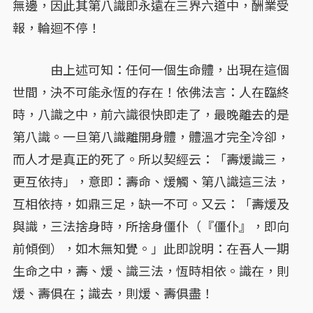
無邊，因此其第八識即永遠在三界六道中，酬業受
報，輪迴不停！
由上述可知：任何一個生命體，出現在這個
世間，決不可能永恆的存在！依佛法言：人在臨終
時，八識之中，前六識很快即走了，最晚離去的是
第八識。一旦第八識離開身體，體溫才完全冷卻，
而人才是真正的死了。所以契經云：「壽煖識三，
更互依持」，意即：壽命、煖觸、第八識這三法，
互相依持，如鼎三足，缺一不可。又云：「壽煖及
與識，三法捨身時，所捨身僵仆（『僵仆』，即向
前傾倒），如木無知覺。」此即說明：在吾人一期
生命之中，壽、煖、識三法，恆時相依。識在，則
煖、壽俱在；識去，則煖、壽俱盡！