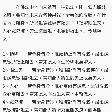
在佛法中，向來還有一種說法，即一個人臨終
之時，要知他未來受何種果報，全看他的煖觸，在什
麼地方離身。所以雜寶藏經有頌言：「頂聖眼生天，
人心餓鬼腹，旁生膝蓋離，地獄腳板出。」今略釋
之：
1、頂聖──若全身皆冷，唯頭頂上尚有煖氣，最後煖
氣從頭頂上離去，當知此人將生於聖地為聖人。
2、眼生天──若全身皆冷，唯眼部尚有煖氣存在，最
後煖氣從眼部離去，當知此人將生於天上成為天人。
3、人心──若全身皆冷，唯心窩尚有煖氣，最後煖氣
從心窩離去。當知此人將投生人道，重新做人。
4、餓鬼腹──若全身皆冷，唯腹部尚有煖氣，最後煖
氣從腹部離去，當知此人將墮落至餓鬼道，而為餓