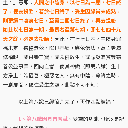
土。」意即：
人間之中陰身，以七日為一期，七日終
了，便去投胎，若於七日終了，受生因緣尚未成熟，
則更續中陰身七日，至第二個七日終了，再去投胎。
如此以七日為一期。最長者至第七期，即七七四十九
天之終，必定去投胎！
因此，在七七日內，中陰身罪
福未定，徬徨無依，陽世眷屬，應依佛法，為亡者廣
修福報，或供養三寶，或念佛放生，或賑災濟貧等慈
善公益事業，回向亡者，使其神識（即第八識）生十
方淨土！唯極善、極惡之人，無有中陰，命終之時，
一剎那間，便往受生之處，此點不可不知！
以上第八識已經簡介完了，再作四點結論：
1、第八識因具有含藏
、受熏的功能，所以是記
憶、經驗的保持者。