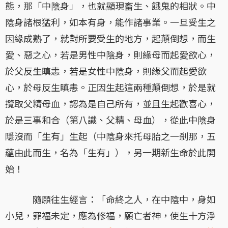
態，那「中陰身」，也就顯現畜生、餓鬼的相狀。中
陰身諸根猛利，如本有身，能作諸事業。一旦受生之
因緣成熟了，就對所要受生的地方，起顛倒想，而生
愛、惡之心，若是男性中陰身，則緣母而起愛欲心，
於父反生瞋恚，若是女性中陰身，則緣父而起愛欲
心，於母反生瞋恚。正因生起這兩種顛倒想，於是就
攬取父精母血，認為是自己所有，並且生起歡喜心，
於是三事和合（第八識、父精、母血），從此中陰身
隱沒而「生有」生起（中陰身來托母胎之一剎那，五
蘊由此而生，名為「生有」），另一期新生命於此開
始！
隨願往生經言：「命終之人，在中陰中，身如
小兒，罪福未定，應為修福，願亡者神，使生十方淨