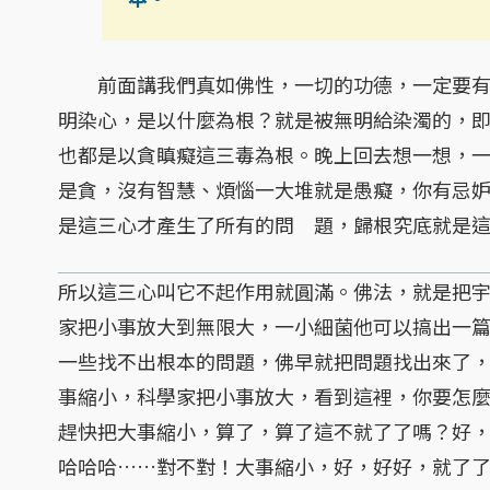
前面講我們真如佛性，一切的功德，一定要有
明染心，是以什麼為根？就是被無明給染濁的，
也都是以貪瞋癡這三毒為根。晚上回去想一想，
是貪，沒有智慧、煩惱一大堆就是愚癡，你有忌
是這三心才產生了所有的問 題，歸根究底就是
所以這三心叫它不起作用就圓滿。佛法，就是把
家把小事放大到無限大，一小細菌他可以搞出一
一些找不出根本的問題，佛早就把問題找出來了
事縮小，科學家把小事放大，看到這裡，你要怎
趕快把大事縮小，算了，算了這不就了了嗎？好
哈哈哈……對不對！大事縮小，好，好好，就了