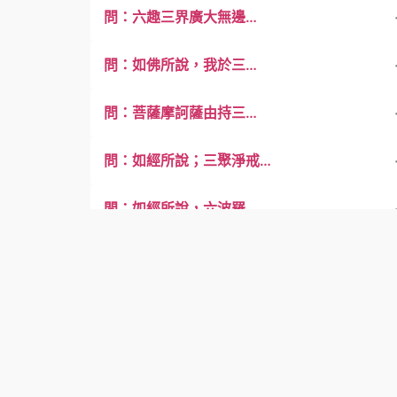
問：六趣三界廣大無邊…
問：如佛所說，我於三…
問：菩薩摩訶薩由持三…
問：如經所說；三聚淨戒…
問：如經所說，六波羅…
經中所說，佛令眾生修…
散花者，義亦如是；
又長明燈者：即正覺心也