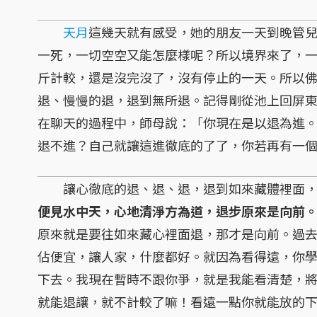
天月
這幾天就有感受，她的朋友一天到晚管
一死，一切空空又能怎麼樣呢？所以境界來了，
斤計較，還是沒完沒了，沒有停止的一天。所以
退、慢慢的退，退到無所退。記得剛從池上回屏
在聊天的過程中，師母說：「你現在是以退為進
退不進？自己就讓這進徹底的了了，你若再有一
讓心徹底的退、退、退，退到如來藏體裡面，
便見水中天，心地清淨方為道，退步原來是向前
原來就是要往如來藏心裡面退，那才是向前。過
佔便宜，讓人家，什麼都好。就因為看得遠，你
下去。我現在暫時不跟你爭，就是我能看清楚，
就能退讓，就不計較了嘛！看遠一點你就能放的