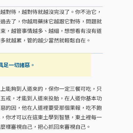
越對待，越對待就越沒完沒了。你不治它，
就過去了，你越用藥抹它越跟它對待，問題就
結束，越管事情越多、越細，想想看有沒有道
越多就越累，管的越少當然就輕鬆自在。
具足一切諸惡。
本上能夠到人道來的，保你一定三餐可吃，只
守五戒，才能到人道來投胎，在人道你基本功
了惡的因，他在人道裡要受那個果報，吃不飽
心，你才可以在這東土學到智慧，東土裡每一
怎麼樣審視自己，把心抓回來審視自己。