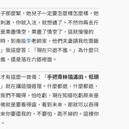
兒子那麼緊，她兒子一定要怎麼樣怎麼樣，她
一刺激，你就入法，就想通了。不然你再去斤
佛是業盡情空，業盡了情空了，這就慢慢的
東時，到南投
李
老師家，他們夫妻請我吃齋飯
。」我這麼答：「現在只退不進。」為什麼只
個進，還是落在六道裡面。
才有這麼一首偈：「
手把青秧插滿田，低頭
。
」就在講這個道理。什麼都退、什麼都退，
去我們不曉得，怕吃虧，現在知道吃虧原來是
學佛就是要看得遠，看到未來，那就可以吞得
將來你要還我的，不要怕，跑不掉的。這樣你
下。