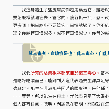
我這身體生了些皮膚病你越用藥治它，越治就
要怎麼樣就隨它去，管它的，癢就抓一抓，忍…
更多啊！把事縮小不要管它，事情就過了。你不
理？你越管事情越多，越不管事情越少，你管的
其三毒者，貪瞋癡是也。此三毒心，自能
我們
所有的惡業根本都來自於這三毒心。
基
是吃好吃壞而已，能夠到人道代表過去生都具足
德具足。那生在非洲那些困苦的國度裡，是他種
……等等。所以能生在東土，就代表具足了大乘
個人都有智慧、聰明，問題就在聰明，問題就在