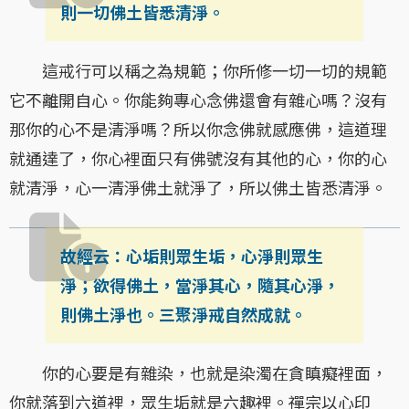
則一切佛土皆悉清淨。
這戒行可以稱之為規範；你所修一切一切的規範
它不離開自心。你能夠專心念佛還會有雜心嗎？沒有
那你的心不是清淨嗎？所以你念佛就感應佛，這道理
就通達了，你心裡面只有佛號沒有其他的心，你的心
就清淨，心一清淨佛土就淨了，所以佛土皆悉清淨。
故經云：心垢則眾生垢，心淨則眾生
淨；欲得佛土，當淨其心，隨其心淨，
則佛土淨也。三聚淨戒自然成就。
你的心要是有雜染，也就是染濁在貪瞋癡裡面，
你就落到六道裡，眾生垢就是六趣裡。禪宗以心印