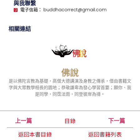
與我聯繫
電子信箱： buddhacorrect@gmail.com
相關連結
佛說
是以佛陀言教為基礎，高僧大德講演及身教之傳承，借由書籍文
字與大眾教學相長的園地；恭敬謙卑為發心學習首要；願你、我
是同學，同霑法雨，同登彼岸為禱。
目錄
上一篇
下一篇
返回本書目錄
返回書籍列表
© 佛說 2023 | 本站採用 reCAPTCHA 保護機制
隱私權
&
條款