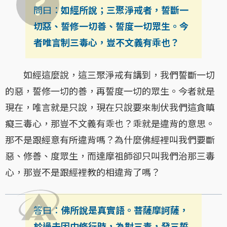
問曰：
如經所說；三聚淨戒者，誓斷一
切惡、誓修一切善、誓度一切眾生。今
者唯言制三毒心，豈不文義有乖也？
如經這麼說，這三聚淨戒有講到，我們誓斷一切
的惡，誓修一切的善，再誓度一切的眾生。今者就是
現在，唯言就是只說，現在只說要來制伏我們這貪瞋
癡三毒心，那豈不文義有乖也？乖就是違背的意思。
那不是跟經意有所違背嗎？為什麼佛經裡叫我們要斷
惡、修善、度眾生，而達摩祖師卻只叫我們治那三毒
心，那豈不是跟經裡教的相違背了嗎？
答曰：
佛所說是真實語。菩薩摩訶薩，
於過去因中修行時，為對三毒，發三誓