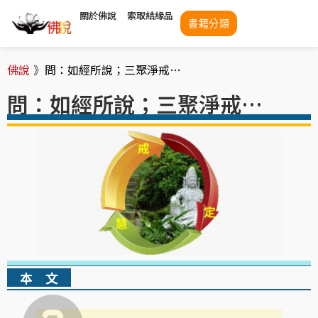
關於佛說
索取結緣品
書籍分類
佛說
》
問：如經所說；三聚淨戒…
問：如經所說；三聚淨戒…
本 文