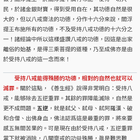
民，於諸金銀財寶，得到受用自在，其功德自然是很
大的，但以八戒齋法的功德，分作十六分來說，閻浮
提王布施所有的功德，不及受持八戒功德的十六分之
一！諸經論中所以這樣盛讚八戒的功德，因這是出家
離俗的始基，是得三乘菩提的道種，乃至成佛亦是由
於受持八戒的這一念而來！
受持八戒能得殊勝的功德，相對的自然也就可以
滅罪。
關於這點，《善生經》說得非常明白：受持八
戒，能够除去五逆重罪。其餘的罪障能滅除，自然是
更不成問題。
五逆
，就是弒父、弒母、弒阿羅漢、破
和合僧、出佛身血，佛法認爲這是最重的罪，將來要
感五無間苦果的。可是現在由於受持八戒，五逆重罪
當下就被消除，八關齋戒的功益殊勝，眞是難思難