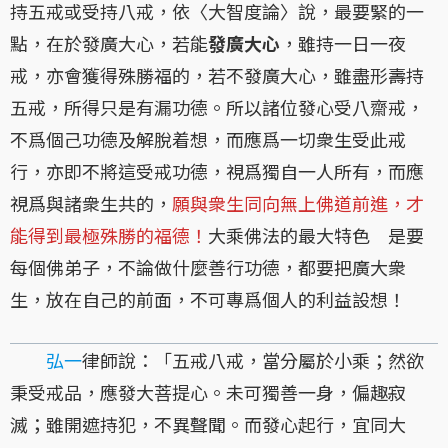
持五戒或受持八戒，依〈大智度論〉說，最要緊的一
點，在於發廣大心，若能
發廣大心
，雖持一日一夜
戒，亦會獲得殊勝福的，若不發廣大心，雖盡形壽持
五戒，所得只是有漏功德。所以諸位發心受八齋戒，
不爲個己功德及解脫着想，而應爲一切衆生受此戒
行，亦即不將這受戒功德，視爲獨自一人所有，而應
視爲與諸衆生共的，
願與衆生同向無上佛道前進，才
能得到最極殊勝的福德！
大乘佛法的最大特色 是要
每個佛弟子，不論做什麼善行功德，都要把廣大衆
生，放在自己的前面，不可專爲個人的利益設想！
弘一
律師說：「五戒八戒，當分屬於小乘；然欲
秉受戒品，應發大菩提心。未可獨善一身，偏趣寂
滅；雖開遮持犯，不異聲聞。而發心起行，宜同大