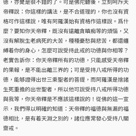
德，亦覺是很不錯的了。可是佛陀聽後，立刻呵斥天
帝釋說：你這樣的講法，是不合道理的，你也沒有資
格可作這樣說，唯有阿羅漢始有資格作這樣說。爲什
麼？要知你天帝釋，既沒有遠離貪瞋痴等的煩惱，又
沒有解脫生老病死的大苦，種種憂愁與悲苦，都還纏
縛着你的身心，怎麼可說受持此戒的功德與你相等？
老實告訴你：你天帝釋所有的功德，只能感受天帝釋
的果報，是不能出離三界的；可是受持八戒所得的功
德，能够證得出世三乘聖者的菩提，而阿羅漢是捨諸
生死重擔的出世聖者，所以他可說受持八戒所得功德
與我等，你天帝釋是不應該這樣說的！從佛的這一宣
示，我們得以明確的知道：天帝釋的福德與無漏的福
德相比，是有着天淵之別的，諸位應常發心受持八關
齋戒。