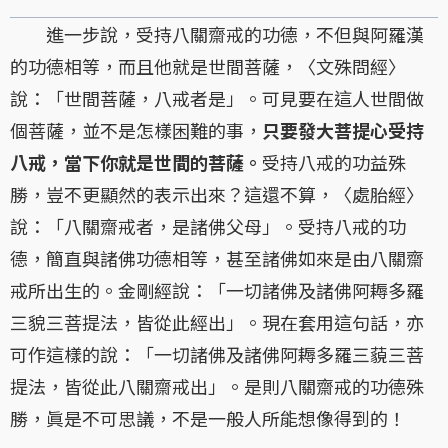
進一步說，受持八關齋戒的功德，不但與阿羅漢
的功德相等，而且他就是世間菩薩，〈文殊問經〉
說：「世間菩薩，八戒者是」。可見要在這人世間做
個菩薩，並不是怎樣困難的事，
只要發大菩提心受持
八戒，當下你就是世間的菩薩。
受持八戒的功益殊
勝，豈不更顯然的表示出來？這還不算，〈處胎經〉
說：「八關齋戒者，是諸佛父母」。受持八戒的功
德，簡直與諸佛功德相等，甚至諸佛如來是由八關齋
戒所出生的。金剛經說：「一切諸佛及諸佛阿耨多羅
三貌三菩提法，皆從此經出」。現在套用這句話，亦
可作這樣的說：「一切諸佛及諸佛阿耨多羅三藐三菩
提法，皆從此八關齋戒出」。是則八關齋戒的功德殊
勝，眞是不可思議，不是一般人所能想像得到的！