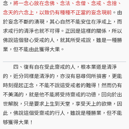
念，
將一念心放在念佛、念法、念僧、念戒、念捨、
念天的六念上，以致仍有種種不正當的妄念現前
。由
於妄念不斷的湧現，其心自然不能安住在淨戒上，而
求戒行的清淨也就不可得。正因是這樣的關係，所以
佛說這個發心受戒的人，就其所受戒說，雖是一種勝
業，但不能由此獲得大果。
四、復有自在受此齋戒的人，根本業道是清淨
的，近分同樣是清淨的，亦沒有惡尋伺所損害，更能
時刻提起正念，不能不說這受戒者的難得！然而仍有
不美滿的，就是他不能將受持齋戒的功德，回向於出
世解脫，只是要求上生到天堂，享受天上的欲樂，因
此，佛說這個受齋戒的行人，雖說是種勝業，但不能
够獲得大果！