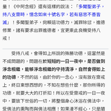
量！《中阿含經》還有這樣的說法：「
多聞聖弟子，
持八支齋時，憶念如來十號名字，若有惡思不善皆
滅
」！多聞聖弟子，尙賴這功德力，滅罪除愆，進德
修業，諸有要求出罪進德者，宜更乘此良機受持八
戒！
受持八戒，會得如上所說的殊勝功德，這當然是
不成問題的，問題在
於短短的一日一夜中，是否做到
淨念相繼，能够淨念相繼的守持清淨，自然會得如上
的功德
，不然的話，由於你的一念心，沒有放在齋戒
上，終日東想西想的，不知在想些什麼，那你所得的
功德，就要大大的打折扣！所以在受齋戒的一日一夜
中，要放下世俗的一切，將整個身心沐浴在佛法中，
受佛法的熏陶而與佛法相應！如果漫不經心，只是隨