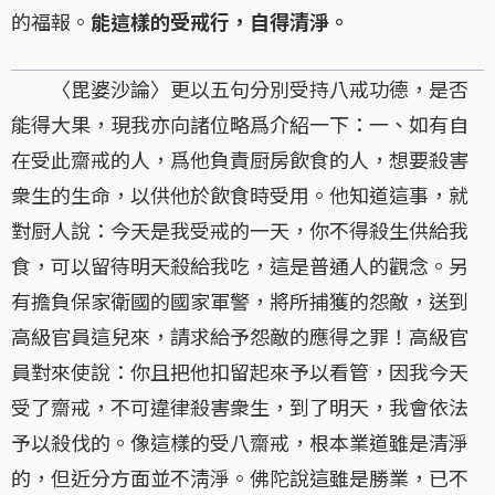
的福報。
能這樣的受戒行，自得清淨。
〈毘婆沙論〉更以五句分別受持八戒功德，是否
能得大果，現我亦向諸位略爲介紹一下：一、如有自
在受此齋戒的人，爲他負責厨房飲食的人，想要殺害
衆生的生命，以供他於飲食時受用。他知道這事，就
對厨人說：今天是我受戒的一天，你不得殺生供給我
食，可以留待明天殺給我吃，這是普通人的觀念。另
有擔負保家衛國的國家軍警，將所捕獲的怨敵，送到
高級官員這兒來，請求給予怨敵的應得之罪！高級官
員對來使說：你且把他扣留起來予以看管，因我今天
受了齋戒，不可違律殺害衆生，到了明天，我會依法
予以殺伐的。像這樣的受八齋戒，根本業道雖是清淨
的，但近分方面並不淸淨。佛陀說這雖是勝業，已不