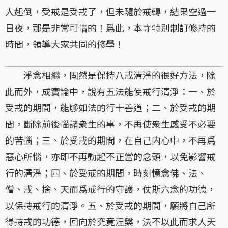
人起倒，受戒是受戒了，但未隨於戒轉，結果空過一
日夜，那是非常可惜的！爲此，本寺特別制訂修持的
時間，領導大家共同的修學！
淨念相繼，固然是保持八戒清淨的很好方法，除
此而外，成實論中，說有五法能使戒行清淨：一、於
受戒的期間，能够如法的行十善道；二、於受戒的期
間，斷除前後惱諸衆生的事，不再使衆生感受不必要
的苦惱；三、於受戒的期間，在自己内心中，不再爲
惡心所惱，亦即不再動起不正當的念頭，以免影響戒
行的清淨；四、於受戒的期間，時刻憶念佛、法、
僧、戒、捨、天而爲戒行的守護，仗斯六念的功德，
以保持戒行的清淨。五、於受戒的期間，願將自己所
得持戒的功德，回向於究竟涅槃，決不以此而求人天