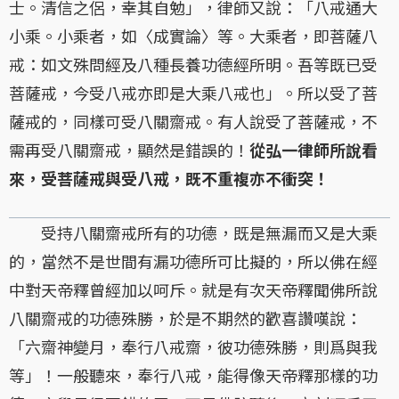
士。清信之侶，幸其自勉」，律師又說：「八戒通大
小乘。小乘者，如〈成實論〉等。大乘者，即菩薩八
戒：如文殊問經及八種長養功德經所明。吾等既已受
菩薩戒，今受八戒亦即是大乘八戒也」。所以受了菩
薩戒的，同樣可受八關齋戒。有人說受了菩薩戒，不
需再受八關齋戒，顯然是錯誤的！
從弘一律師所說看
來，受菩薩戒與受八戒，既不重複亦不衝突！
受持八關齋戒所有的功德，既是無漏而又是大乘
的，當然不是世間有漏功德所可比擬的，所以佛在經
中對天帝釋曾經加以呵斥。就是有次天帝釋聞佛所說
八關齋戒的功德殊勝，於是不期然的歡喜讚嘆說：
「六齋神變月，奉行八戒齋，彼功德殊勝，則爲與我
等」！一般聽來，奉行八戒，能得像天帝釋那樣的功