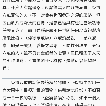
具，什麼人有諸璎珞，就顯得其人的莊嚴高貴。受持
八戒齋法的人，不一定會有世間眞珠之類的瓔珞，但
因由於八戒齋法的在身，是就已經具有種種善法功德
莊嚴其身了，而且這種莊嚴不是世間任何珍貴的瓔珞
所能比擬。〈優婆塞戒經〉八戒齋品說：「是八戒
齋，即是莊嚴無上菩提之璎珞」。同樣的理由，受持
八戒的人，雖不具有金銀等的七實，但已積集了人天
的七種法財，不需依賴任何橋樑，是就可以超越險
道！
受持八戒的功德是這樣的殊勝，所以經中說用十
六大國中，最極珍貴的寶物，供養諸比丘僧，不如齋
戒一日一夜的功德。〈薩婆多論〉亦說：如果一個人
做了閻浮提王，於閻浮提中廣行布施，使得一切人