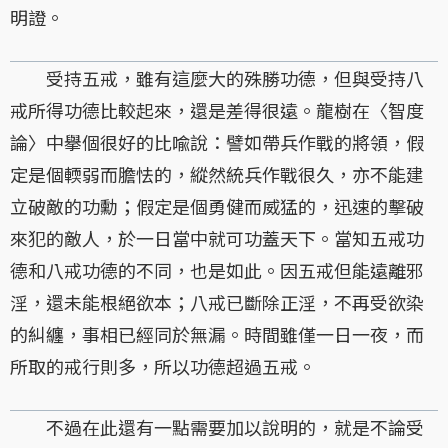
明證。
受持五戒，雖有這麼大的殊勝功德，但與受持八
戒所得功德比較起來，還是差得很遠。龍樹在〈智度
論〉中擧個很好的比喩說：譬如帶兵作戰的將領，假
定是個輭弱而膽怯的，縱然統兵作戰很久，亦不能建
立破敵的功勳；假定是個勇健而威猛的，迅速的擊破
來犯的敵人，於一日當中就可功蓋天下。當知五戒功
德和八戒功德的不同，也是如此。因五戒但能遠離邪
淫，還未能根絕欲本；八戒已斷除正淫，不再受欲染
的糾纏，事相已經同於無漏。時間雖僅一日一夜，而
所取的戒行則多，所以功德超過五戒。
不過在此還有一點需要加以說明的，就是不論受