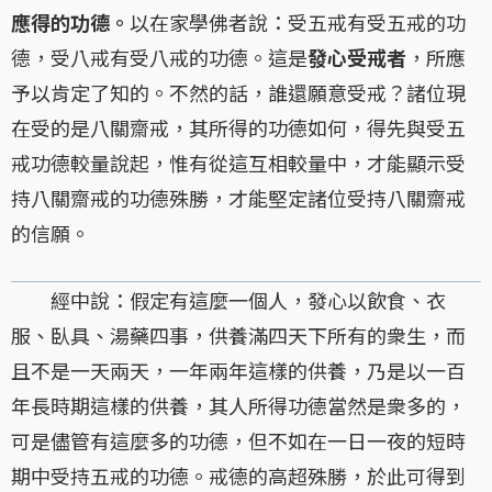
應得的功德。
以在家學佛者說：受五戒有受五戒的功
德，受八戒有受八戒的功德。這是
發心受戒者
，所應
予以肯定了知的。不然的話，誰還願意受戒？諸位現
在受的是八關齋戒，其所得的功德如何，得先與受五
戒功德較量說起，惟有從這互相較量中，才能顯示受
持八關齋戒的功德殊勝，才能堅定諸位受持八關齋戒
的信願。
經中說：假定有這麼一個人，發心以飲食、衣
服、臥具、湯藥四事，供養滿四天下所有的衆生，而
且不是一天兩天，一年兩年這樣的供養，乃是以一百
年長時期這樣的供養，其人所得功德當然是衆多的，
可是儘管有這麼多的功德，但不如在一日一夜的短時
期中受持五戒的功德。戒德的高超殊勝，於此可得到