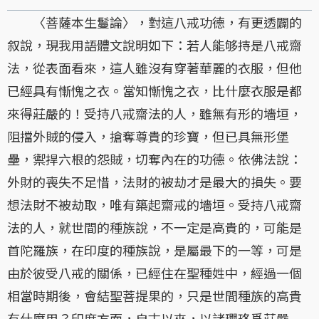
〈菩薩本生鬘論〉，對這八戒功德，有更透闢的
叙說，現我用語體文說明如下：若人能够持是八戒齋
法，從表面看來，這人雖沒有穿著華麗的衣服，但他
已經具有慚愧之衣。當知慚愧之衣，比什麼衣服是都
來得莊嚴的！受持八戒齋法的人，雖無有形的墻垣，
阻擋外賊的侵入，搶奪尊貴的珍寶，但已具無形堡
壘，禦捍六根的怨賊，切奪內在的功德。依佛法說：
外財的喪失不足惜，法財的被劫才是最大的損失。要
想法財不被劫取，唯有築起齋戒的墻垣。受持八戒齋
法的人，就世間的種族說，不一定是高貴的，可能是
首陀羅族，在印度的種族說，是屬最下的一等，可是
由於彼受八戒的關係，已經住在聖種姓中，經過一個
相當時期後，會結聖菩提果的，只是世間種族的高貴
有什麼用？印度方面，自古以來，以諸瓔珞爲莊嚴