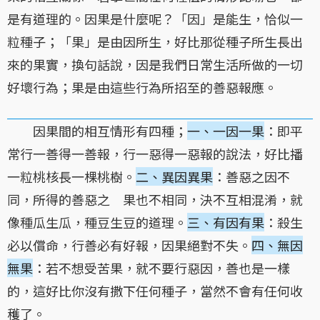
是有道理的。因果是什麼呢？「因」是能生，恰似一
粒種子；「果」是由因所生，好比那從種子所生長出
來的果實，換句話說，因是我們日常生活所做的一切
好壞行為；果是由這些行為所招至的善惡報應。
因果間的相互情形有四種；
一、一因一果
：即平
常行一善得一善報，行一惡得一惡報的說法，好比播
一粒桃核長一棵桃樹。
二、異因異果
：善惡之因不
同，所得的善惡之 果也不相同，決不互相混淆，就
像種瓜生瓜，種豆生豆的道理。
三、有因有果
：殺生
必以償命，行善必有好報，因果絕對不失。
四、無因
無果
：若不想受苦果，就不要行惡因，善也是一樣
的，這好比你沒有撒下任何種子，當然不會有任何收
穫了。