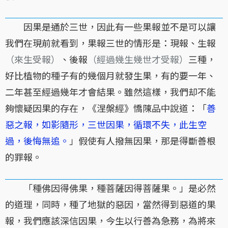
因果是通於三世，因此有一些果報並不是可以讓
我們在現前就看到，果報三世的情形是：現報、生報
（來生受報）
、後報
（經過幾生幾世才受報）
三種，
好比植物的種子有的幾個月就發生果，有的要一年、
二年甚至經過幾年才會結果。雖然這樣，我們却不能
夠懷疑因果的存在，《涅槃經》憍陳品中說道：「
善
惡之報，如影隨形，三世因果，循環不失，此生空
過，後悔無追。
」假使有人撥無因果，那是得斷善根
的罪報。
「種佛因得佛果，種菩薩因得菩薩果。」是必然
的道理，同時，種了地獄的惡因，當然得到惡道的果
報，我們應該深信因果，今生以行善為急務，為將來