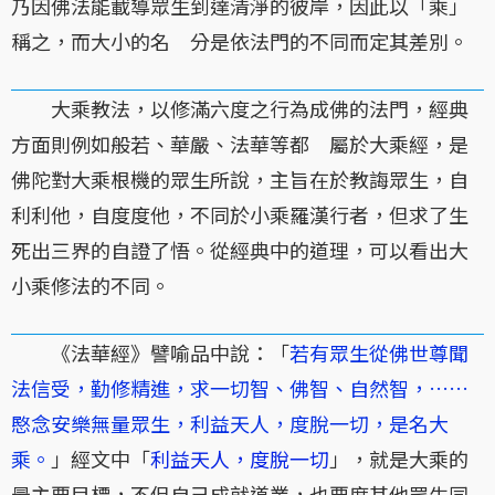
乃因佛法能載導眾生到達清淨的彼岸，因此以「乘」
稱之，而大小的名 分是依法門的不同而定其差別。
大乘教法，以修滿六度之行為成佛的法門，經典
方面則例如般若、華嚴、法華等都 屬於大乘經，是
佛陀對大乘根機的眾生所說，主旨在於教誨眾生，自
利利他，自度度他，不同於小乘羅漢行者，但求了生
死出三界的自證了悟。從經典中的道理，可以看出大
小乘修法的不同。
《法華經》譬喻品中說：「
若有眾生從佛世尊聞
法信受，勤修精進，求一切智、佛智、自然智，……
愍念安樂無量眾生，利益天人，度脫一切，是名大
乘。
」經文中「
利益天人，度脫一切
」，就是大乘的
最主要目標，不但自己成就道業，也要度其他眾生同