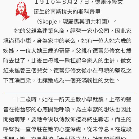
１９１０年８月２７日，德蕾莎修女
誕生於南斯拉夫的斯科普里
（Skopje，現屬馬其頓共和國）。
她的父親為建築包商，經營一家小公司，因此家
境尚稱小康。身為家中的老么，她有一位大她六歲的
姊姊，一位大她三歲的哥哥。父親在德蕾莎修女七歲
時去世了，此後由母親一肩扛起全家人的生計，做女
紅來撫養三個兒女。德蕾莎修女從小在母親的堅忍之
下耳濡目染，也讓她成為一個充滿韌性的女性。
十二歲時，她在一所天主教小學就讀，上帝的聲
音在德蕾莎的心底開始呼喚，為主奉獻的想法也因此
開始萌芽，要她今後以傳教佈道為終生職志，而主的
呼聲就一直停駐在她的心靈深處，從未停息。在這段
期間，她一直是學校「瑪利亞之女」社團的活躍份