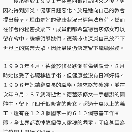
後來她於１９９１年從墨西哥拜訪回來之後，更
因為得到肺炎，健康日趨惡化。於是她向自己的教會
提出辭呈，理由是她的健康狀況已經無法負荷。然而
在修會的秘密投票下，成員們都希望德蕾莎修女可以
留在會中，繼續領導她們。德蕾莎也深感自己放不下
世界上的貧苦大眾，因此最後仍決定留下繼續服務。
１９９３年４月，德蕾莎修女跌倒並傷到鎖骨，８月
時她接受了心臟移植手術，但健康並沒有日漸好轉。
１９９６年她請辭會長的職務，請求終於獲准，並在
次年９月，８７歲時逝世。德蕾莎修女一手創辦的團
體中，留下了四千個修會的修女，超過十萬以上的義
工，還有在１２３個國家中的６１０個慈善工作團
體。全世界都哀悼這個偉大靈魂的凋零，印度甚至為
這位聖人舉行了國葬。