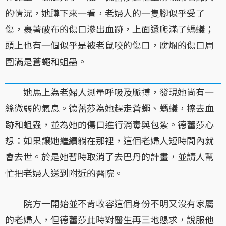
的情況，她蹲下來一看，老婦人的一隻腳似乎受了
傷，裹著破布的傷口滲出血跡，上面還爬滿了螞蟻；
頭上也有一個似乎是被老鼠咬的傷口，腐爛的傷口周
圍滿是蒼蠅和蛆蟲。
她馬上為老婦人測量呼吸及脈搏，發現她尚有一
絲微弱的氣息。德蕾莎為她趕走蒼蠅、螞蟻，擦去血
跡和蛆蟲，並為她的傷口進行消毒與包紮。德蕾莎心
想：如果讓她繼續躺在那裡，這個老婦人短時間內就
會去世。於是她暫時取消了去巴丹的計畫，並請人幫
忙把老婦人送到附近的醫院。
院方一開始並不肯收容這個身份不明又沒有家屬
的老婦人，但德蕾莎此時對醫生再三地懇求，說服他