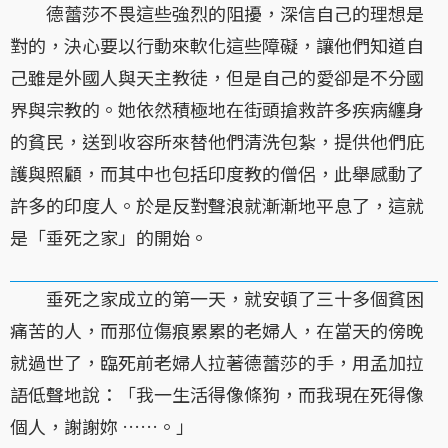
德蕾莎不畏這些強烈的阻擾，深信自己的理想是
對的，決心要以行動來軟化這些障礙，讓他們知道自
己雖是外國人與天主教徒，但是自己的愛卻是不分國
界與宗教的。她依然積極地在街頭搶救許多疾病纏身
的貧民，送到收容所來替他們清洗包紮，提供他們庇
護與照顧，而其中也包括印度教的僧侶，此舉感動了
許多的印度人。於是反對聲浪就漸漸地平息了，這就
是「垂死之家」的開始。
垂死之家成立的第一天，就安頓了三十多個貧困
痛苦的人，而那位傷痕累累的老婦人，在當天的傍晚
就過世了，臨死前老婦人拉著德蕾莎的手，用孟加拉
語低聲地說：「我一生活得像條狗，而我現在死得像
個人，謝謝妳 ……。」