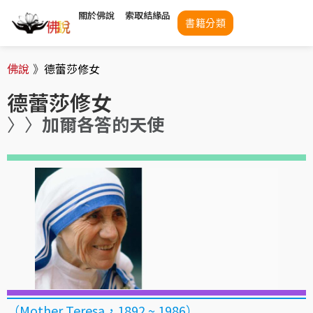
關於佛說
索取結緣品
書籍分類
佛說
》
德蕾莎修女
德蕾莎修女
〉〉
加爾各答的天使
（Mother Teresa，1892 ~ 1986）