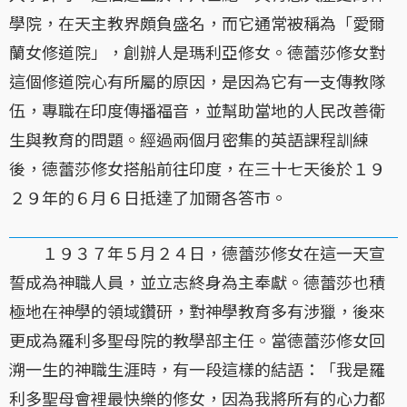
學院，在天主教界頗負盛名，而它通常被稱為「愛爾
蘭女修道院」，創辦人是瑪利亞修女。德蕾莎修女對
這個修道院心有所屬的原因，是因為它有一支傳教隊
伍，專職在印度傳播福音，並幫助當地的人民改善衛
生與教育的問題。經過兩個月密集的英語課程訓練
後，德蕾莎修女搭船前往印度，在三十七天後於１９
２９年的６月６日抵達了加爾各答市。
１９３７年５月２４日，德蕾莎修女在這一天宣
誓成為神職人員，並立志終身為主奉獻。德蕾莎也積
極地在神學的領域鑽研，對神學教育多有涉獵，後來
更成為羅利多聖母院的教學部主任。當德蕾莎修女回
溯一生的神職生涯時，有一段這樣的結語：「我是羅
利多聖母會裡最快樂的修女，因為我將所有的心力都