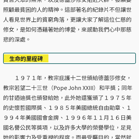
照顧最貧困的人的精神。這部著名的紀錄片不但讓世
人看見世界上的貧窮角落，更讓大家了解這位仁慈的
修女，是如何憑藉著她的博愛，來感動我們心中那慈
悲的深處。
生命的里程碑
１９７１年，教宗庇護十二世頒給德蕾莎修女，
教宗若望二十三世（Pope John XXIII）和平獎；同年
的甘迺迪獎也頒發給她，此外她還獲頒了１９７５年
的史懷哲國際獎、１９８５年美國總統自由勛章、１
９９４年美國國會金牌、１９９６年１１月１６日美
國名譽公民等獎項，以及許多大學的榮譽學位，足見
她的影響力及受重視的程度。而最受矚目的，當然就