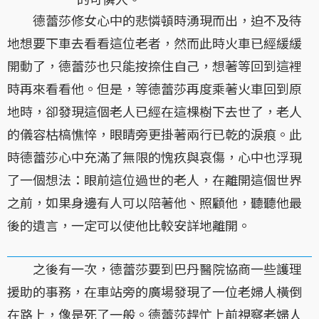
德蕾莎修女心中的悲憐頓時湧現而出，迫不及待
地想要下車去看看這位老者，然而此時火車已經緩緩
開動了，德蕾莎也只能按捺住自己，想著等回到這裡
時再來看看他。但是，等德蕾莎再度乘著火車回到原
地時，卻發現這個老人已經在這棵樹下去世了，老人
的儀容枯槁憔悴，眼睛旁更掛著兩行已乾的淚痕。此
時德蕾莎心中充滿了無限的愧疚與哀傷，心中也浮現
了一個想法：眼前這位過世的老人，在離開這個世界
之前，如果身邊有人可以陪著他、照顧他，聽聽他最
後的遺言，一定可以使他比較安詳地離開。
之後有一次，德蕾莎要到巴丹醫院協商一些護理
援助的事務，在車站旁的廣場發現了一位老婦人橫倒
在路上，像是死了一般。德蕾莎趕忙上前視察老婦人