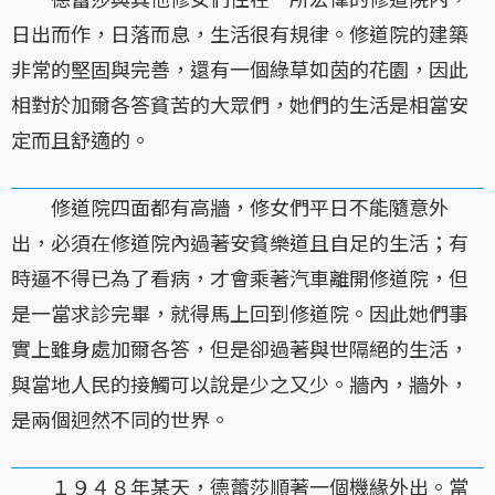
日出而作，日落而息，生活很有規律。修道院的建築
非常的堅固與完善，還有一個綠草如茵的花園，因此
相對於加爾各答貧苦的大眾們，她們的生活是相當安
定而且舒適的。
修道院四面都有高牆，修女們平日不能隨意外
出，必須在修道院內過著安貧樂道且自足的生活；有
時逼不得已為了看病，才會乘著汽車離開修道院，但
是一當求診完畢，就得馬上回到修道院。因此她們事
實上雖身處加爾各答，但是卻過著與世隔絕的生活，
與當地人民的接觸可以說是少之又少。牆內，牆外，
是兩個迥然不同的世界。
１９４８年某天，德蕾莎順著一個機緣外出。當