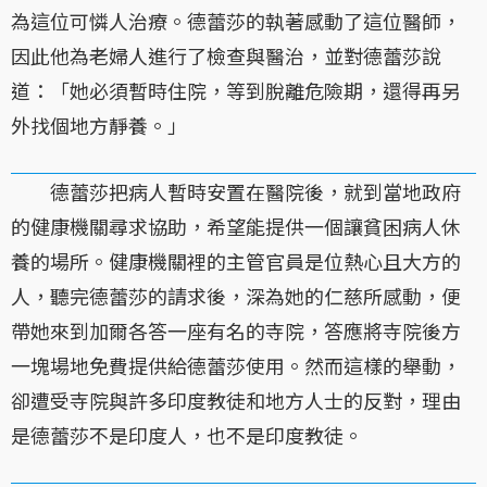
為這位可憐人治療。德蕾莎的執著感動了這位醫師，
因此他為老婦人進行了檢查與醫治，並對德蕾莎說
道：「她必須暫時住院，等到脫離危險期，還得再另
外找個地方靜養。」
德蕾莎把病人暫時安置在醫院後，就到當地政府
的健康機關尋求協助，希望能提供一個讓貧困病人休
養的場所。健康機關裡的主管官員是位熱心且大方的
人，聽完德蕾莎的請求後，深為她的仁慈所感動，便
帶她來到加爾各答一座有名的寺院，答應將寺院後方
一塊場地免費提供給德蕾莎使用。然而這樣的舉動，
卻遭受寺院與許多印度教徒和地方人士的反對，理由
是德蕾莎不是印度人，也不是印度教徒。