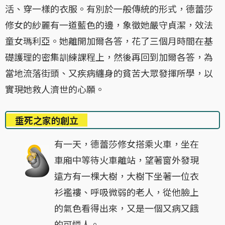
活、穿一樣的衣服。有別於一般傳統的形式，德蕾莎
修女的紗麗有一道藍色的邊，象徵她嚴守貞潔，效法
童女瑪利亞。她離開加爾各答，花了三個月時間在基
礎護理的密集訓練課程上，然後再回到加爾各答，為
當地流落街頭、又疾病纏身的貧苦大眾發揮所學，以
實現她救人濟世的心願。
垂死之家的創立
有一天，德蕾莎修女搭乘火車，坐在
車廂中等待火車離站，望著窗外發現
遠方有一棵大樹，大樹下坐著一位衣
衫襤褸、呼吸微弱的老人，從他臉上
的氣色看得出來，又是一個又病又餓
的可憐人。