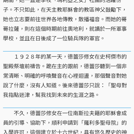
子。不只如此，在天主教耶穌會的教區神父鼓勵下，
她也立志要前往世界各地傳教，散播福音。而她的哥
哥拉薩，則在這個時期前往奧地利，就讀於一所軍事
學校，並且在日後成了一位騎兵隊的軍官。
１９２８年的某一天，德蕾莎修女在史柯傑市的
聖殿祭壇前禱告。跪在主的跟前，德蕾莎聽到一個非
常清晰、明確的呼喚聲音在心裡迴盪，那個聲音對她
說了什麼，沒有人知道。後來德蕾莎只說：「聖母對
我指點迷津，幫我找到未來的生涯之路。
不久，德蕾莎修女在一位南斯拉夫籍的耶穌會成
員的引導、協助下，順利申請到「羅利多聖母院」的
入學許可，這個建立於十六世紀，具有悠久歷史的神