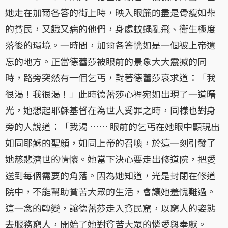
她走在加爾各答的街上時，映入眼簾的盡是骨瘦如柴
的貧民，又餓又病的他們，身處蚊蠅亂飛、衛生極度
落後的環境。一時間，加爾各答恍如是一個被上帝遺
忘的地方。正當德蕾莎被眼前的景象大大震撼的同
時，路旁突然有一個乞丐，對著德蕾莎哀求道：「我
很渴！我很渴！」此時德蕾莎心裡宛如出現了一道曙
光，她想起耶穌基督在為世人受罪之時，同樣也對身
旁的人說道：「我渴 …… 眼前的乞丐在她眼中顯現出
如同耶穌的聖顏，如同上帝的召喚，於這一刻引發了
她慈悲濟世的情懷。她當下決心要走出修道院，把愛
送到每個需要的角落。因為她知道，光是封閉在修道
院中，不能幫助貧苦大眾的生活，會讓她羞愧難過。
這一念的轉變，讓德蕾莎走入貧民窟，以窮人的姿態
去服務窮人，開始了她對貧苦大眾的憐愛與奉獻。