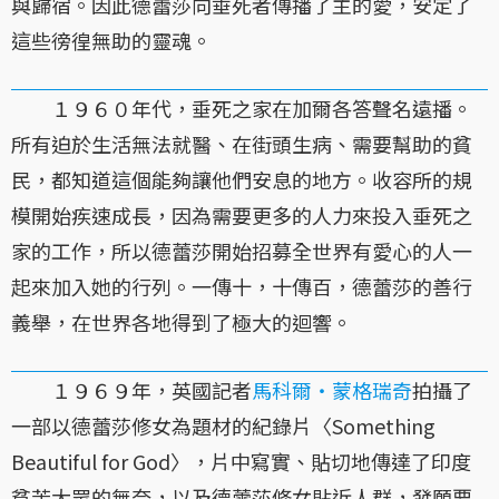
與歸宿。因此德蕾莎向垂死者傳播了主的愛，安定了
這些徬徨無助的靈魂。
１９６０年代，垂死之家在加爾各答聲名遠播。
所有迫於生活無法就醫、在街頭生病、需要幫助的貧
民，都知道這個能夠讓他們安息的地方。收容所的規
模開始疾速成長，因為需要更多的人力來投入垂死之
家的工作，所以德蕾莎開始招募全世界有愛心的人一
起來加入她的行列。一傳十，十傳百，德蕾莎的善行
義舉，在世界各地得到了極大的迴響。
１９６９年，英國記者
馬科爾・蒙格瑞奇
拍攝了
一部以德蕾莎修女為題材的紀錄片〈Something
Beautiful for God〉，片中寫實、貼切地傳達了印度
貧苦大眾的無奈，以及德蕾莎修女貼近人群，發願要