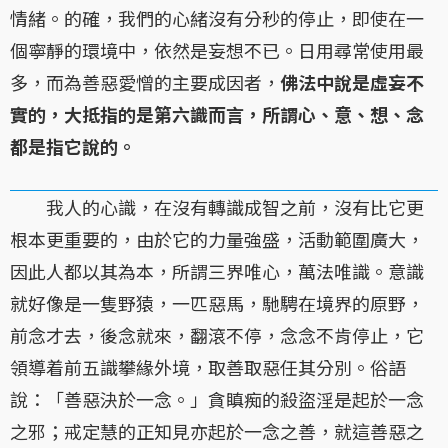
情緒。的確，我們的心緒沒有分秒的停止，即使在一
個寧靜的環境中，依然是妄想不已。日用尋常使用最
多，而為善惡愛憎的主要成因者，
佛法中說是虛妄不
實的，大抵指的是第六識而言，所謂心、意、想、念
都是指它說的。
我人的心識，在沒有轉識成智之前，沒有比它更
根本更重要的，由於它的力量強盛，活動範圍廣大，
因此人都以其為本，所謂三界唯心，萬法唯識。意識
就好像是一隻野猿，一匹惡馬，馳騁在境界的原野，
前念才去，後念就來，翻滾不停，念念不肯停止，它
領導着前五識攀緣外境，取善取惡任其分別。俗語
說：「善惡決於一念。」貪瞋痴的殺盜淫是起於一念
之邪；戒定慧的正知見亦起於一念之善，就這善惡之