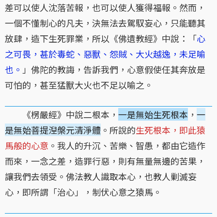
差可以使人沈落苦報，也可以使人獲得福報。然而，
一個不懂制心的凡夫，決無法去駕馭妄心，只能聽其
放肆，造下生死罪業，所以《佛遺教經》中說：「
心
之可畏，甚於毒蛇、惡獸、怨賊、大火越逸，未足喻
也。
」佛陀的教誨，告訴我們，心意假使任其奔放是
可怕的，甚至猛獸大火也不足以喻之。
《楞嚴經》中說二根本，
一是無始生死根本
，
一
是無始菩提湼槃元清淨體
。所說的
生死根本，即此猿
馬般的心意
。我人的升沉、苦樂、智愚，都由它造作
而來，一念之差，造罪行惡，則有無量無邊的苦果，
讓我們去領受。佛法教人識取本心，也教人剿滅妄
心，即所謂「治心」，制伏心意之猿馬。