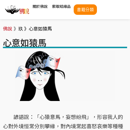
關於佛說
索取結緣品
書籍分類
佛說
》
玖 》
心意如猿馬
心意如猿馬
諺語說：「心猿意馬，妄想紛飛」，形容我人的
心對外境恒常分別攀緣，對內境常起喜怒哀樂等種種