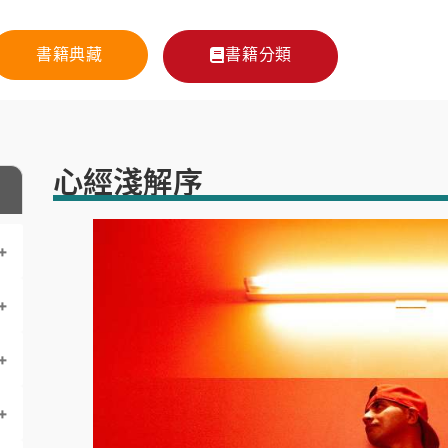
書籍典藏
書籍分類
心經淺解序