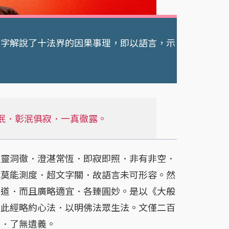
字解說了十法界的因果事理，即以語言，示
泯．彰泯俱寂．一真徹露。
靈洞徹．澄湛常恆．即寂即照．非有非空．
識莫能測度．超文字關．故語言未可形容。然
之道．而且廣略適宜．各臻圓妙。是以《大般
。此經略約心法．以明佛法眾生法。文僅二百
博．了無遺義。