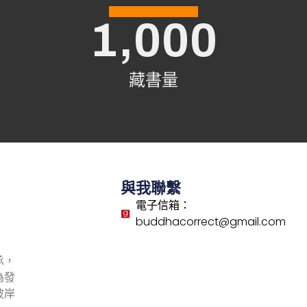
1,000
藏書量
與我聯繫
電子信箱：
buddhacorrect@gmail.com
承，
為發
彼岸