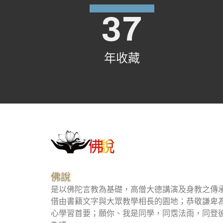
37
學醫發隱
化痰止咳丸方
年收藏
為在家弟子略說三歸五戒十善義
佛說
是以佛陀言教為基礎，高僧大德講演及身教之傳
借由書籍文字與大眾教學相長的園地；恭敬謙卑
心學習首要；願你、我是同學，同霑法雨，同登