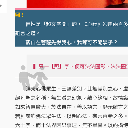
照！
佛性是「超文字關」的，《心經》卻用兩百多
離言之道。
觀自在菩薩先得我心，我等可不隨學乎？
▍只一【照】字．便可法法圓彰．法法圓
詳夫心佛眾生．三無差別。此無差別之心．虛
絕凡聖之名稱．無生滅之幻象。離心緣相．故情
如來智慧廣大．於法自在．善以語言．顯示離言
若》廣約佛法眾生法．以明心法．有六百卷之多
六十字．而十法界因果事理．無不畢具。以約攝