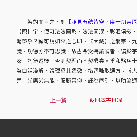
若約而言之．則【
照見五蘊皆空．度一切苦
【照】字．便可法法圓彰．法法圓泯．彰泯俱寂
隨學乎？誠可謂如來之心印．《大藏】之綱宗．
議．功德亦不可思議。故古今受持讀誦者．徧於
深．詞須逗機．否則契理而不契機矣。季和駱居
為白話淺解．說理極其透徹．措詞唯取通方。《
界。光庸劣無能，偈勝景仰．謹為序引．以助流
返回本書目錄
上一篇