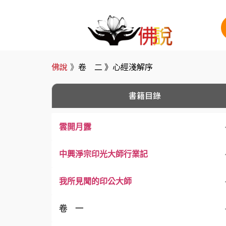
佛說
》
卷 二 》
心經淺解序
書籍目錄
雲開月露
中興淨宗印光大師行業記
我所見聞的印公大師
卷 一