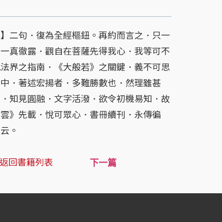
厄
】二句．復為全經樞鈕。再約而言之．只一
．一真徹露．觀自在菩薩先得我心．我等可不
九法界之指南．《大般若》之關鍵．義不可思
宇中．著述宏揚者．多難勝數也．然理雖甚
士．知見圓融．文字活潑．欲令初機易知．故
大雲》先載．悅可眾心．書冊續刊．永傳徧
通云。
返回書籍列表
下一篇